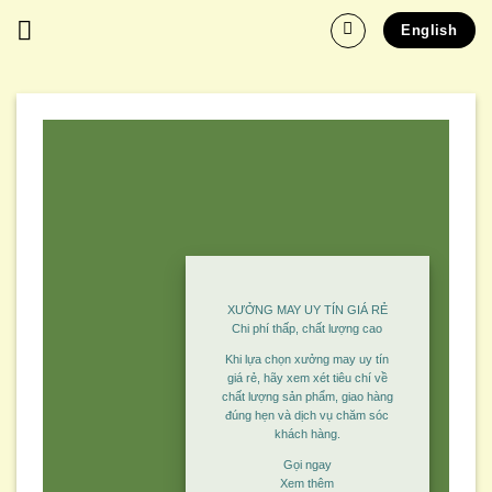
Bỏ
English
qua
nội
dung
XƯỞNG MAY UY TÍN GIÁ RẺ
Chi phí thấp, chất lượng cao
Khi lựa chọn xưởng may uy tín
giá rẻ, hãy xem xét tiêu chí về
chất lượng sản phẩm, giao hàng
đúng hẹn và dịch vụ chăm sóc
khách hàng.
Gọi ngay
Xem thêm