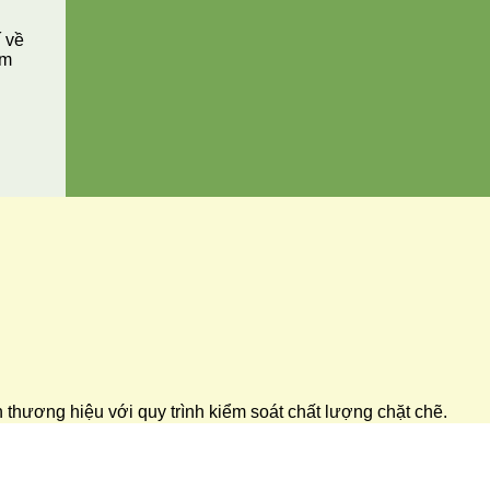
í về
ăm
ển thương hiệu với quy trình kiểm soát chất lượng chặt chẽ.