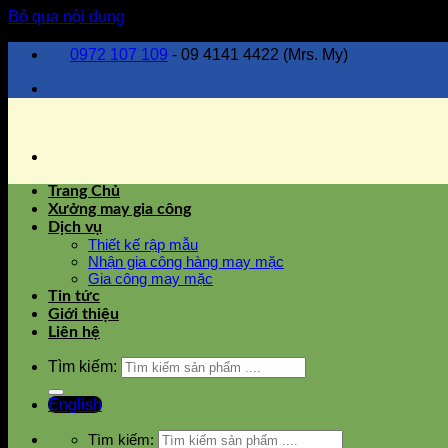
Bỏ qua nội dung
0972 107 109
- 09 4141 4422 (Mrs. My)
Trang Chủ
Xưởng may gia công
Dịch vụ
Thiết kế rập mẫu
Nhận gia công hàng may mặc
Gia công may mặc
Tin tức
Giới thiệu
Liên hệ
Tìm kiếm:
English
Tìm kiếm: