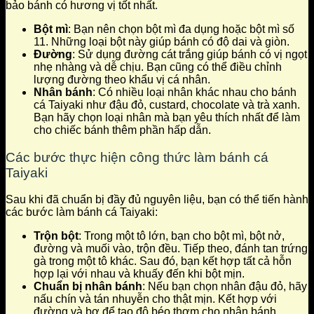
bảo bánh có hương vị tốt nhất.
Bột mì
: Bạn nên chọn bột mì đa dụng hoặc bột mì số
11. Những loại bột này giúp bánh có độ dai và giòn.
Đường
: Sử dụng đường cát trắng giúp bánh có vị ngọt
nhẹ nhàng và dễ chịu. Bạn cũng có thể điều chỉnh
lượng đường theo khẩu vị cá nhân.
Nhân bánh
: Có nhiều loại nhân khác nhau cho bánh
cá Taiyaki như đậu đỏ, custard, chocolate và trà xanh.
Bạn hãy chọn loại nhân mà bạn yêu thích nhất để làm
cho chiếc bánh thêm phần hấp dẫn.
Các bước thực hiện công thức làm bánh cá
Taiyaki
Sau khi đã chuẩn bị đầy đủ nguyên liệu, bạn có thể tiến hành
các bước làm bánh cá Taiyaki:
Trộn bột
: Trong một tô lớn, bạn cho bột mì, bột nở,
đường và muối vào, trộn đều. Tiếp theo, đánh tan trứng
gà trong một tô khác. Sau đó, bạn kết hợp tất cả hỗn
hợp lại với nhau và khuấy đến khi bột mịn.
Chuẩn bị nhân bánh
: Nếu bạn chọn nhân đậu đỏ, hãy
nấu chín và tán nhuyễn cho thật mịn. Kết hợp với
đường và bơ để tạo độ béo thơm cho nhân bánh.