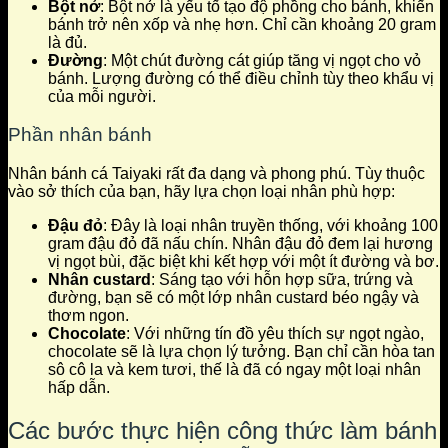
Bột nở
: Bột nở là yếu tố tạo độ phồng cho bánh, khiến
bánh trở nên xốp và nhẹ hơn. Chỉ cần khoảng 20 gram
là đủ.
Đường
: Một chút đường cát giúp tăng vị ngọt cho vỏ
bánh. Lượng đường có thể điều chỉnh tùy theo khẩu vị
của mỗi người.
Phần nhân bánh
Nhân bánh cá Taiyaki rất đa dạng và phong phú. Tùy thuộc
vào sở thích của bạn, hãy lựa chọn loại nhân phù hợp:
Đậu đỏ
: Đây là loại nhân truyền thống, với khoảng 100
gram đậu đỏ đã nấu chín. Nhân đậu đỏ đem lại hương
vị ngọt bùi, đặc biệt khi kết hợp với một ít đường và bơ.
Nhân custard
: Sáng tạo với hỗn hợp sữa, trứng và
đường, bạn sẽ có một lớp nhân custard béo ngậy và
thơm ngon.
Chocolate
: Với những tín đồ yêu thích sự ngọt ngào,
chocolate sẽ là lựa chọn lý tưởng. Bạn chỉ cần hòa tan
sô cô la và kem tươi, thế là đã có ngay một loại nhân
hấp dẫn.
Các bước thực hiện công thức làm bánh