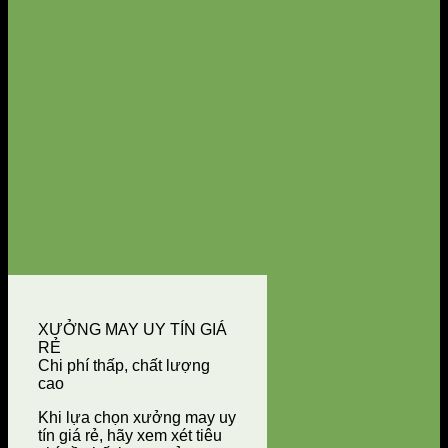
XƯỞNG MAY UY TÍN GIÁ
RẺ
Chi phí thấp, chất lượng
cao
Khi lựa chọn xưởng may uy
tín giá rẻ, hãy xem xét tiêu