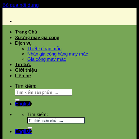
Bỏ qua nội dung
Trang Chủ
Xưởng may gia công
Dịch vụ
Thiết kế rập mẫu
Nhận gia công hàng may mặc
Gia công may mặc
Tin tức
Giới thiệu
Liên hệ
Tìm kiếm:
English
Tìm kiếm:
English