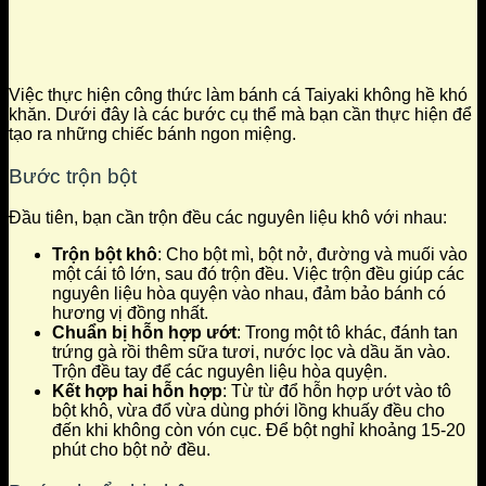
Việc thực hiện công thức làm bánh cá Taiyaki không hề khó
khăn. Dưới đây là các bước cụ thể mà bạn cần thực hiện để
tạo ra những chiếc bánh ngon miệng.
Bước trộn bột
Đầu tiên, bạn cần trộn đều các nguyên liệu khô với nhau:
Trộn bột khô
: Cho bột mì, bột nở, đường và muối vào
một cái tô lớn, sau đó trộn đều. Việc trộn đều giúp các
nguyên liệu hòa quyện vào nhau, đảm bảo bánh có
hương vị đồng nhất.
Chuẩn bị hỗn hợp ướt
: Trong một tô khác, đánh tan
trứng gà rồi thêm sữa tươi, nước lọc và dầu ăn vào.
Trộn đều tay để các nguyên liệu hòa quyện.
Kết hợp hai hỗn hợp
: Từ từ đổ hỗn hợp ướt vào tô
bột khô, vừa đổ vừa dùng phới lồng khuấy đều cho
đến khi không còn vón cục. Để bột nghỉ khoảng 15-20
phút cho bột nở đều.