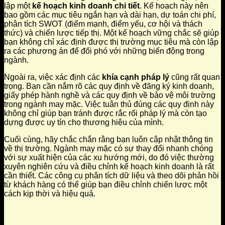
lập một
kế hoạch kinh doanh chi tiết
. Kế hoạch này nên
bao gồm các mục tiêu ngắn hạn và dài hạn, dự toán chi phí,
phân tích SWOT (điểm mạnh, điểm yếu, cơ hội và thách
thức) và chiến lược tiếp thị. Một kế hoạch vững chắc sẽ giúp
bạn không chỉ xác định được thị trường mục tiêu mà còn lập
ra các phương án để đối phó với những biến động trong
ngành.
Ngoài ra, việc xác định các
khía cạnh pháp lý
cũng rất quan
trọng. Bạn cần nắm rõ các quy định về đăng ký kinh doanh,
giấy phép hành nghề và các quy định về bảo vệ môi trường
trong ngành may mặc. Việc tuân thủ đúng các quy định này
không chỉ giúp bạn tránh được rắc rối pháp lý mà còn tạo
dựng được uy tín cho thương hiệu của mình.
Cuối cùng, hãy chắc chắn rằng bạn luôn cập nhật thông tin
về thị trường. Ngành may mặc có sự thay đổi nhanh chóng
với sự xuất hiện của các xu hướng mới, do đó việc thường
xuyên nghiên cứu và điều chỉnh kế hoạch kinh doanh là rất
cần thiết. Các công cụ phân tích dữ liệu và theo dõi phản hồi
từ khách hàng có thể giúp bạn điều chỉnh chiến lược một
cách kịp thời và hiệu quả.