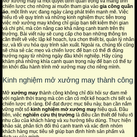
Mở xưởng may là một quyết định quan trọng và mang tính
chiến lược cho những ai muốn tham gia vào
gia công quần
áo
, một lĩnh vực đang ngày càng phát triển mạnh mẽ. Việc
hiểu rõ về quy trình và những kinh nghiệm thực tiễn trong
việc mở xưởng may không chỉ giúp bạn tiết kiệm thời gian
và chi phí, mà còn nâng cao khả năng cạnh tranh trên thị
trường. Bài viết này sẽ cung cấp cho bạn những thông tin
cần thiết về việc lập kế hoạch, lựa chọn thiết bị, quản lý nhân
sự, và tối ưu hóa quy trình sản xuất. Ngoài ra, chúng tôi cũng
sẽ chia sẻ các mẹo và chiến lược để bạn có thể đi đúng
hướng ngay từ những ngày đầu khởi nghiệp. Hãy cùng
khám phá những khía cạnh quan trọng này để bạn có thể tự
tin khởi đầu hành trình mở xưởng may cho riêng mình.
Kinh nghiệm mở xưởng may thành công
Mở
xưởng may
thành công không chỉ đòi hỏi sự đam mê
với ngành thời trang mà còn cần có một kế hoạch chi tiết và
chiến lược rõ ràng. Để đạt được mục tiêu này, bạn cần nắm
vững một số
kinh nghiệm mở xưởng may
hiệu quả. Đầu
tiên, việc
nghiên cứu thị trường
là điều cần thiết để hiểu rõ
nhu cầu của khách hàng và xu hướng tiêu dùng. Thực hiện
khảo sát, phân tích đối thủ cạnh tranh và xác định nhóm
khách hàng mục tiêu sẽ giúp bạn định hình sản phẩm và
dịch vụ của mình.