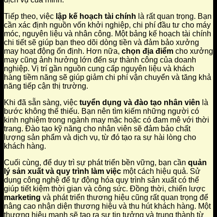
Tiếp theo, việc
lập kế hoạch tài chính
là rất quan trọng. Bạn
cần xác định nguồn vốn khởi nghiệp, chi phí đầu tư cho máy
móc, nguyên liệu và nhân công. Một bảng kế hoạch tài chính
chi tiết sẽ giúp bạn theo dõi dòng tiền và đảm bảo xưởng
may hoạt động ổn định. Hơn nữa,
chọn địa điểm
cho xưởng
may cũng ảnh hưởng lớn đến sự thành công của doanh
nghiệp. Vị trí gần nguồn cung cấp nguyên liệu và khách
hàng tiềm năng sẽ giúp giảm chi phí vận chuyển và tăng khả
năng tiếp cận thị trường.
Khi đã sẵn sàng, việc
tuyển dụng và đào tạo nhân viên
là
bước không thể thiếu. Bạn nên tìm kiếm những người có
kinh nghiệm trong ngành may mặc hoặc có đam mê với thời
trang. Đào tạo kỹ năng cho nhân viên sẽ đảm bảo chất
lượng sản phẩm và dịch vụ, từ đó tạo ra sự hài lòng cho
khách hàng.
Cuối cùng, để duy trì sự phát triển bền vững, bạn cần
quản
lý sản xuất và quy trình làm việc
một cách hiệu quả. Sử
dụng công nghệ để tự động hóa quy trình sản xuất có thể
giúp tiết kiệm thời gian và công sức. Đồng thời, chiến lược
marketing
và phát triển thương hiệu cũng rất quan trọng để
nâng cao nhận diện thương hiệu và thu hút khách hàng. Một
thương hiệu mạnh sẽ tạo ra sự tin tưởng và trung thành từ