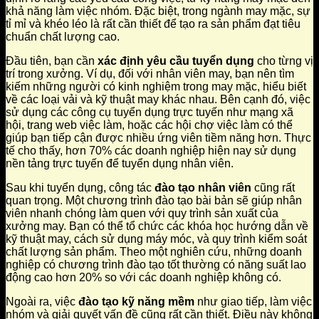
khả năng làm việc nhóm. Đặc biệt, trong ngành may mặc, sự
tỉ mỉ và khéo léo là rất cần thiết để tạo ra sản phẩm đạt tiêu
chuẩn chất lượng cao.
Đầu tiên, bạn cần
xác định yêu cầu tuyển dụng
cho từng vị
trí trong xưởng. Ví dụ, đối với nhân viên may, bạn nên tìm
kiếm những người có kinh nghiệm trong may mặc, hiểu biết
về các loại vải và kỹ thuật may khác nhau. Bên cạnh đó, việc
sử dụng các công cụ tuyển dụng trực tuyến như mạng xã
hội, trang web việc làm, hoặc các hội chợ việc làm có thể
giúp bạn tiếp cận được nhiều ứng viên tiềm năng hơn. Thực
tế cho thấy, hơn 70% các doanh nghiệp hiện nay sử dụng
nền tảng trực tuyến để tuyển dụng nhân viên.
Sau khi tuyển dụng, công tác
đào tạo nhân viên
cũng rất
quan trọng. Một chương trình đào tạo bài bản sẽ giúp nhân
viên nhanh chóng làm quen với quy trình sản xuất của
xưởng may. Bạn có thể tổ chức các khóa học hướng dẫn về
kỹ thuật may, cách sử dụng máy móc, và quy trình kiểm soát
chất lượng sản phẩm. Theo một nghiên cứu, những doanh
nghiệp có chương trình đào tạo tốt thường có năng suất lao
động cao hơn 20% so với các doanh nghiệp không có.
Ngoài ra, việc
đào tạo kỹ năng mềm
như giao tiếp, làm việc
nhóm và giải quyết vấn đề cũng rất cần thiết. Điều này không