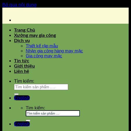
Bỏ qua nội dung
Trang Chủ
Xưởng may gia công
Dịch vụ
Thiết kế rập mẫu
Nhận gia công hàng may mặc
Gia công may mặc
Tin tức
Giới thiệu
Liên hệ
Tìm kiếm:
English
Tìm kiếm:
English