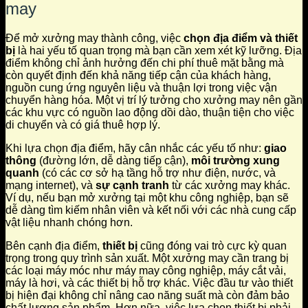
may
Để mở xưởng may thành công, việc
chọn địa điểm và thiết
bị
là hai yếu tố quan trọng mà bạn cần xem xét kỹ lưỡng. Địa
điểm không chỉ ảnh hưởng đến chi phí thuê mặt bằng mà
còn quyết định đến khả năng tiếp cận của khách hàng,
nguồn cung ứng nguyên liệu và thuận lợi trong việc vận
chuyển hàng hóa. Một vị trí lý tưởng cho xưởng may nên gần
các khu vực có nguồn lao động dồi dào, thuận tiện cho việc
di chuyển và có giá thuê hợp lý.
Khi lựa chọn địa điểm, hãy cân nhắc các yếu tố như:
giao
thông
(đường lớn, dễ dàng tiếp cận),
môi trường xung
quanh
(có các cơ sở hạ tầng hỗ trợ như điện, nước, và
mạng internet), và
sự cạnh tranh
từ các xưởng may khác.
Ví dụ, nếu bạn mở xưởng tại một khu công nghiệp, bạn sẽ
dễ dàng tìm kiếm nhân viên và kết nối với các nhà cung cấp
vật liệu nhanh chóng hơn.
Bên cạnh địa điểm,
thiết bị
cũng đóng vai trò cực kỳ quan
trọng trong quy trình sản xuất. Một xưởng may cần trang bị
các loại máy móc như máy may công nghiệp, máy cắt vải,
máy là hơi, và các thiết bị hỗ trợ khác. Việc đầu tư vào thiết
bị hiện đại không chỉ nâng cao năng suất mà còn đảm bảo
chất lượng sản phẩm. Hơn nữa, việc lựa chọn thiết bị phải