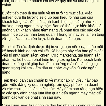
xuất, từ đó lên kế hoạch chi tiết về quy mô và khả năng tài
chính.
Bước tiếp theo là tìm hiểu về thị trường mục tiêu. Việc
nghiên cứu thị trường sẽ giúp bạn hiểu rõ nhu cầu của
khách hàng, các đối thủ cạnh tranh hiện tại, cũng như xu
hướng trong ngành may mặc. Bạn có thể thực hiện khảo sát,
phỏng vấn khách hàng tiềm năng và phân tích các báo cáo
ngành để có cái nhìn tổng quan. Thông tin này sẽ là nền tảng
vững chắc cho chiến lược kinh doanh của bạn.
Sau khi đã xác định được thị trường, bạn nên soạn thảo một
kế hoạch kinh doanh chi tiết. Kế hoạch này cần bao gồm các
yếu tố như ngân sách, chiến lược marketing, giá thành sản
phẩm và kế hoạch phát triển trong tương lai. Kế hoạch kinh
doanh không chỉ giúp bạn định hướng mà còn là công cụ
quan trọng khi tìm kiếm đầu tư hoặc vay vốn từ các ngân
hàng.
Tiếp theo, bạn cần chuẩn bị về mặt pháp lý. Điều này bao
gồm việc đăng ký doanh nghiệp, xin giấy phép kinh doanh
và các chứng chỉ cần thiết khác. Hãy đảm bảo rằng bạn hiểu
rõ các quy định pháp luật liên quan đến ngành may mặc để
tránh các vấn đề phát sinh sau này.
Cuối cùng, việc lựa chọn và đào tạo nhân sự cũng rất quan