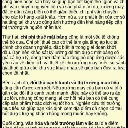
cảng biển hoặc sân bay sẽ giúp bạn tiết kiệm thời gian và chi
phí vận chuyển nguyên liệu và sản phẩm. Ví dụ, xưởng may
đặt ở gần cảng biển có thể giảm thiểu chi phí vận chuyển
cho các lô hàng xuất khẩu. Hơn nữa, sự phát triển của cơ sở
hạ tầng tại khu vực cũng ảnh hưởng đến khả năng tiếp cận
thị trường và nguồn nhân lực.
Thứ hai,
chi phí thuê mặt bằng
cũng là một yếu tố không
thể bỏ qua. Chi phí thuê cao có thể làm gia tăng áp lực tài
chính cho doanh nghiệp, đặc biệt là trong giai đoạn khởi
đầu. Bạn nên khảo sát kỹ lưỡng để tìm được mặt bằng có
giá cả hợp lý, đồng thời đảm bảo rằng nó đáp ứng được các
yêu cầu về diện tích và thiết kế cho xưởng may. Việc so sánh
giá thuê giữa các khu vực khác nhau sẽ giúp bạn đưa ra lựa
chọn tốt nhất.
Bên cạnh đó,
đối thủ cạnh tranh và thị trường mục tiêu
cũng cần được xem xét. Nếu xưởng may của bạn có vị trí ở
gần các đối thủ cạnh tranh mạnh, điều này có thể tạo ra áp
lực lớn, nhưng cũng mang lại cơ hội nếu bạn có thể cung
cấp sản phẩm hoặc dịch vụ tốt hơn. Nghiên cứu thị trường
mục tiêu sẽ giúp bạn xác định xem địa điểm đã chọn có thu
hút được lượng khách hàng mong muốn hay không.
Cuối cùng,
văn hóa và môi trường làm việc
tại địa điểm