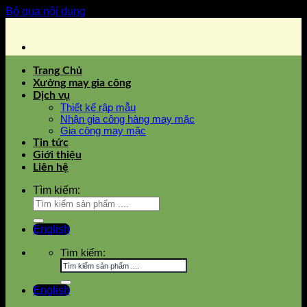
Bỏ qua nội dung
Trang Chủ
Xưởng may gia công
Dịch vụ
Thiết kế rập mẫu
Nhận gia công hàng may mặc
Gia công may mặc
Tin tức
Giới thiệu
Liên hệ
Tìm kiếm:
English
Tìm kiếm:
English