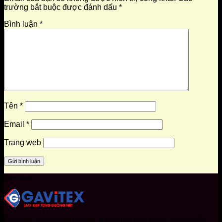
trường bắt buộc được đánh dấu
*
Bình luận
*
Tên
*
Email
*
Trang web
Giới thiệu
Cung cấp dịch vụ thiết kế rập, điều chỉnh kích thước, giác sơ đồ