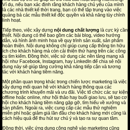
Ví dụ, nếu bạn xác định rằng khách hàng chủ yếu của mình
là các nhà thiết kế thời trang, bạn có thể tập trung vào việc
quảng bá các mẫu thiết kế độc quyền và khả năng tùy chỉnh
linh hoạt.
Tiếp theo, việc xây dựng
nội dung chất lượng
là cực kỳ cần
thiết. Nội dung có thể bao gồm các bài blog, video hướng
dẫn, và hình ảnh minh họa về quy trình sản xuất, sản phẩm
hoàn thiện. Nội dung không chỉ giúp cung cấp thông tin hữu
ích cho khách hàng mà còn cải thiện thứ hạng trên các công
cụ tìm kiếm. Đồng thời, việc sử dụng các nền tảng mạng xã
hội như Facebook, Instagram, hay LinkedIn để chia sẻ nội
dung này sẽ giúp tăng cường khả năng tiếp cận và tương
tác với khách hàng tiềm năng.
Một phần quan trọng khác trong chiến lược marketing là việc
xây dựng mối quan hệ với khách hàng thông qua các
chương trình khuyến mãi và ưu đãi. Việc tổ chức các sự kiện
offline hoặc online, như hội thảo hay buổi giao lưu, sẽ tạo cơ
hội cho khách hàng tiềm năng gặp gỡ, tìm hiểu về xưởng và
sản phẩm. Ngoài ra, việc cung cấp các mẫu thử nghiệm
miễn phí hoặc giảm giá lần đầu cho khách hàng mới cũng là
cách hiệu quả để thu hút sự chú ý và tạo ra sự quan tâm.
Đồng thời, việc ứng dụng công nghệ vào marketing cũng