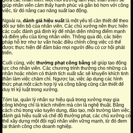
giúp nhân viên cảm thấy hạnh phúc và gắn bó hơn với công
việc, từ đó nâng cao năng suất lao động.
Ngoài ra,
đánh giá hiệu suất
là một yếu tố cần thiết để theo
dõi sự tiến bộ của nhân viên. Các chủ xưởng nên thực hiện
các cuộc đánh giá định kỳ để nhận diện những điểm mạnh
và điểm yếu của từng nhân viên. Thông qua đó, các biện
pháp hỗ trợ như tư vấn hoặc điều chỉnh công việc có thể
được thực hiện để đảm bảo mọi người đều có cơ hội phát
triển.
Cuối cùng, việc
thưởng phạt công bằng
sẽ giúp tạo động
lực cho nhân viên. Các chương trình thưởng cho những cá
nhân hoặc nhóm có thành tích xuất sắc sẽ khuyến khích tinh
thần làm việc chăm chỉ. Ngược lại, việc áp dụng các hình
thức phạt một cách hợp lý và công bằng cũng cần thiết để
duy trì kỷ luật trong xưởng.
Tóm lại, quản lý nhân sự hiệu quả trong xưởng may gia
công không chỉ là trách nhiệm mà còn là nghệ thuật. Bằng
cách chú trọng vào tuyển dụng, đào tạo, môi trường làm việc,
đánh giá hiệu suất và chế độ thưởng phạt, các chủ xưởng có
thể xây dựng một đội ngũ nhân viên vững mạnh, từ đó đem
lại thành công cho doanh nghiệp.