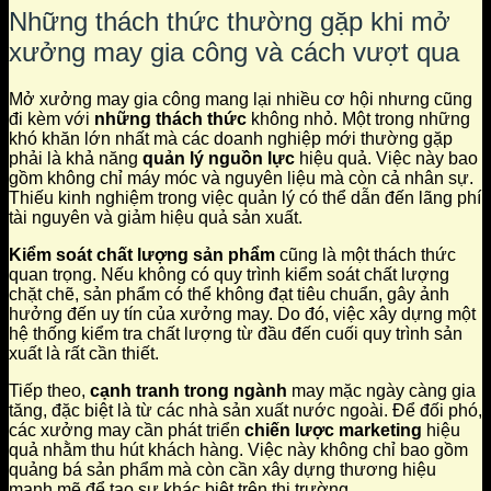
Những thách thức thường gặp khi mở
xưởng may gia công và cách vượt qua
Mở xưởng may gia công mang lại nhiều cơ hội nhưng cũng
đi kèm với
những thách thức
không nhỏ. Một trong những
khó khăn lớn nhất mà các doanh nghiệp mới thường gặp
phải là khả năng
quản lý nguồn lực
hiệu quả. Việc này bao
gồm không chỉ máy móc và nguyên liệu mà còn cả nhân sự.
Thiếu kinh nghiệm trong việc quản lý có thể dẫn đến lãng phí
tài nguyên và giảm hiệu quả sản xuất.
Kiểm soát chất lượng sản phẩm
cũng là một thách thức
quan trọng. Nếu không có quy trình kiểm soát chất lượng
chặt chẽ, sản phẩm có thể không đạt tiêu chuẩn, gây ảnh
hưởng đến uy tín của xưởng may. Do đó, việc xây dựng một
hệ thống kiểm tra chất lượng từ đầu đến cuối quy trình sản
xuất là rất cần thiết.
Tiếp theo,
cạnh tranh trong ngành
may mặc ngày càng gia
tăng, đặc biệt là từ các nhà sản xuất nước ngoài. Để đối phó,
các xưởng may cần phát triển
chiến lược marketing
hiệu
quả nhằm thu hút khách hàng. Việc này không chỉ bao gồm
quảng bá sản phẩm mà còn cần xây dựng thương hiệu
mạnh mẽ để tạo sự khác biệt trên thị trường.