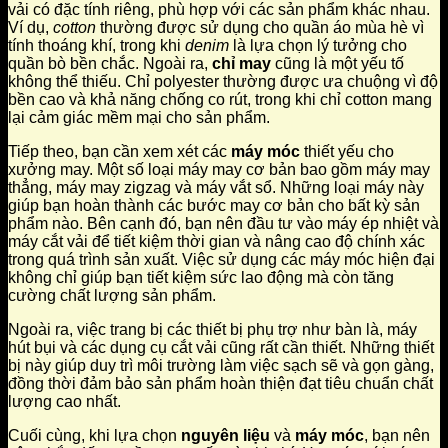
vải có đặc tính riêng, phù hợp với các sản phẩm khác nhau.
Ví dụ,
cotton
thường được sử dụng cho quần áo mùa hè vì
tính thoáng khí, trong khi
denim
là lựa chọn lý tưởng cho
quần bò bền chắc. Ngoài ra,
chỉ may
cũng là một yếu tố
không thể thiếu. Chỉ polyester thường được ưa chuộng vì độ
bền cao và khả năng chống co rút, trong khi chỉ cotton mang
lại cảm giác mềm mại cho sản phẩm.
Tiếp theo, bạn cần xem xét các
máy móc
thiết yếu cho
xưởng may. Một số loại máy may cơ bản bao gồm máy may
thẳng, máy may zigzag và máy vắt sổ. Những loại máy này
giúp bạn hoàn thành các bước may cơ bản cho bất kỳ sản
phẩm nào. Bên cạnh đó, bạn nên đầu tư vào máy ép nhiệt và
máy cắt vải để tiết kiệm thời gian và nâng cao độ chính xác
trong quá trình sản xuất. Việc sử dụng các máy móc hiện đại
không chỉ giúp bạn tiết kiệm sức lao động mà còn tăng
cường chất lượng sản phẩm.
Ngoài ra, việc trang bị các thiết bị phụ trợ như bàn là, máy
hút bụi và các dụng cụ cắt vải cũng rất cần thiết. Những thiết
bị này giúp duy trì môi trường làm việc sạch sẽ và gọn gàng,
đồng thời đảm bảo sản phẩm hoàn thiện đạt tiêu chuẩn chất
lượng cao nhất.
Cuối cùng, khi lựa chọn
nguyên liệu
và
máy móc
, bạn nên