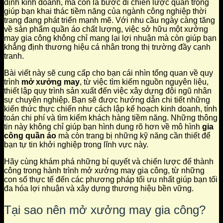
định kinh doanh, mà còn là bước đi chiến lược quan trọng
giúp bạn khai thác tiềm năng của ngành công nghiệp thời
trang đang phát triển mạnh mẽ. Với nhu cầu ngày càng tăng
về sản phẩm quần áo chất lượng, việc sở hữu một xưởng
may gia công không chỉ mang lại lợi nhuận mà còn giúp bạn
khẳng định thương hiệu cá nhân trong thị trường đầy cạnh
tranh.
Bài viết này sẽ cung cấp cho bạn cái nhìn tổng quan về quy
trình
mở xưởng may
, từ việc tìm kiếm nguồn nguyên liệu,
thiết lập quy trình sản xuất đến việc xây dựng đội ngũ nhân
sự chuyên nghiệp. Bạn sẽ được hướng dẫn chi tiết những
kiến thức thực chiến như cách lập kế hoạch kinh doanh, tính
toán chi phí và tìm kiếm khách hàng tiềm năng. Những thông
tin này không chỉ giúp bạn hình dung rõ hơn về mô hình
gia
công quần áo
mà còn trang bị những kỹ năng cần thiết để
bạn tự tin khởi nghiệp trong lĩnh vực này.
Hãy cùng khám phá những bí quyết và chiến lược để thành
công trong hành trình mở xưởng may gia công, từ những
con số thực tế đến các phương pháp tối ưu nhất giúp bạn tối
đa hóa lợi nhuận và xây dựng thương hiệu bền vững.
Tại sao nên mở xưởng may gia công?