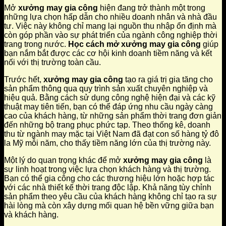
Mở
xưởng may gia công
hiện đang trở thành một trong
những lựa chọn hấp dẫn cho nhiều doanh nhân và nhà đầu
tư. Việc này không chỉ mang lại nguồn thu nhập ổn định mà
còn góp phần vào sự phát triển của ngành công nghiệp thời
trang trong nước.
Học cách mở xưởng may gia công
giúp
bạn nắm bắt được các cơ hội kinh doanh tiềm năng và kết
nối với thị trường toàn cầu.
Trước hết,
xưởng may gia công
tạo ra giá trị gia tăng cho
sản phẩm thông qua quy trình sản xuất chuyên nghiệp và
hiệu quả. Bằng cách sử dụng công nghệ hiện đại và các kỹ
thuật may tiên tiến, bạn có thể đáp ứng nhu cầu ngày càng
cao của khách hàng, từ những sản phẩm thời trang đơn giản
đến những bộ trang phục phức tạp. Theo thống kê, doanh
thu từ ngành may mặc tại Việt Nam đã đạt con số hàng tỷ đô
la Mỹ mỗi năm, cho thấy tiềm năng lớn của thị trường này.
Một lý do quan trọng khác để mở
xưởng may gia công
là
sự linh hoạt trong việc lựa chọn khách hàng và thị trường.
Bạn có thể gia công cho các thương hiệu lớn hoặc hợp tác
với các nhà thiết kế thời trang độc lập. Khả năng tùy chỉnh
sản phẩm theo yêu cầu của khách hàng không chỉ tạo ra sự
hài lòng mà còn xây dựng mối quan hệ bền vững giữa bạn
và khách hàng.