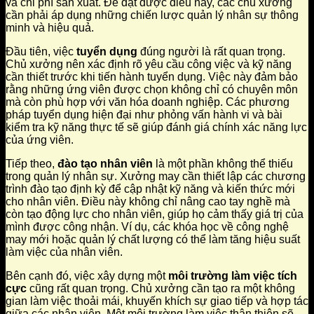
và chi phí sản xuất. Để đạt được điều này, các chủ xưởng
cần phải áp dụng những chiến lược quản lý nhân sự thông
minh và hiệu quả.
Đầu tiên, việc
tuyển dụng
đúng người là rất quan trọng.
Chủ xưởng nên xác định rõ yêu cầu công việc và kỹ năng
cần thiết trước khi tiến hành tuyển dụng. Việc này đảm bảo
rằng những ứng viên được chọn không chỉ có chuyên môn
mà còn phù hợp với văn hóa doanh nghiệp. Các phương
pháp tuyển dụng hiện đại như phỏng vấn hành vi và bài
kiểm tra kỹ năng thực tế sẽ giúp đánh giá chính xác năng lực
của ứng viên.
Tiếp theo,
đào tạo nhân viên
là một phần không thể thiếu
trong quản lý nhân sự. Xưởng may cần thiết lập các chương
trình đào tạo định kỳ để cập nhật kỹ năng và kiến thức mới
cho nhân viên. Điều này không chỉ nâng cao tay nghề mà
còn tạo động lực cho nhân viên, giúp họ cảm thấy giá trị của
mình được công nhận. Ví dụ, các khóa học về công nghệ
may mới hoặc quản lý chất lượng có thể làm tăng hiệu suất
làm việc của nhân viên.
Bên cạnh đó, việc xây dựng một
môi trường làm việc tích
cực
cũng rất quan trọng. Chủ xưởng cần tạo ra một không
gian làm việc thoải mái, khuyến khích sự giao tiếp và hợp tác
giữa các nhân viên. Một môi trường làm việc thân thiện sẽ