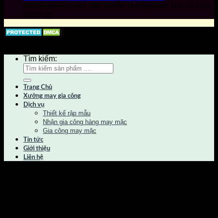
bình luận bị tắt
ở Cách chuẩn bị bảng size khi đặt may
quần áo
Copyright 2026 by Canaan Group © All Rights Reserved
Tìm kiếm:
Trang Chủ
Xưởng may gia công
Dịch vụ
Thiết kế rập mẫu
Nhận gia công hàng may mặc
Gia công may mặc
Tin tức
Giới thiệu
Liên hệ