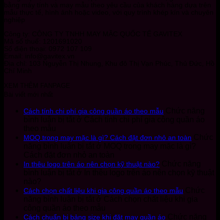
bằng máy tính và may mẫu theo yêu cầu của khách hàng dựa trên
mẫu thực tế, hình ảnh hoặc video, với quy trình khép kín và chuyên
nghiệp
Công ty: CÔNG TY TNHH MAY MẶC QUỐC TẾ GAVITEX
Mã số thuế: 1201691020
Số điện thoại: 0972 107 109
Email: info@gavitex.vn
Địa chỉ: 103 Nguyễn Thị Nhung, Khu đô Thị Vạn Phúc, Thủ Đức, Hồ
Chí Minh
XEM THÊM FANPAGE
Bài viết mới nhất
Chức năng
Cách tính chi phí gia công quần áo theo mẫu
bình luận bị tắt
ở Cách tính chi phí gia công quần áo
theo mẫu
Chức
MOQ trong may mặc là gì? Cách đặt đơn nhỏ an toàn
năng bình luận bị tắt
ở MOQ trong may mặc là gì?
Cách đặt đơn nhỏ an toàn
Chức năng
In thêu logo trên áo nên chọn kỹ thuật nào?
bình luận bị tắt
ở In thêu logo trên áo nên chọn kỹ thuật
nào?
Chức
Cách chọn chất liệu khi gia công quần áo theo mẫu
năng bình luận bị tắt
ở Cách chọn chất liệu khi gia
công quần áo theo mẫu
Chức năng
Cách chuẩn bị bảng size khi đặt may quần áo