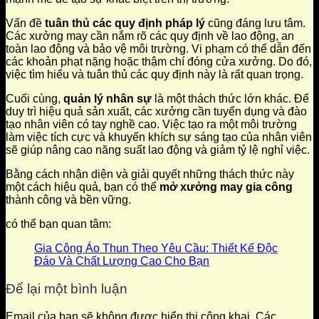
Vấn đề
tuân thủ các quy định pháp lý
cũng đáng lưu tâm.
Các xưởng may cần nắm rõ các quy định về lao động, an
toàn lao động và bảo vệ môi trường. Vi phạm có thể dẫn đến
các khoản phạt nặng hoặc thậm chí đóng cửa xưởng. Do đó,
việc tìm hiểu và tuân thủ các quy định này là rất quan trọng.
Cuối cùng,
quản lý nhân sự
là một thách thức lớn khác. Để
duy trì hiệu quả sản xuất, các xưởng cần tuyển dụng và đào
tạo nhân viên có tay nghề cao. Việc tạo ra một môi trường
làm việc tích cực và khuyến khích sự sáng tạo của nhân viên
sẽ giúp nâng cao năng suất lao động và giảm tỷ lệ nghỉ việc.
Bằng cách nhận diện và giải quyết những thách thức này
một cách hiệu quả, bạn có thể
mở xưởng may gia công
thành công và bền vững.
có thể bạn quan tâm:
Gia Công Áo Thun Theo Yêu Cầu: Thiết Kế Độc
Đáo Và Chất Lượng Cao Cho Bạn
Để lại một bình luận
Email của bạn sẽ không được hiển thị công khai.
Các