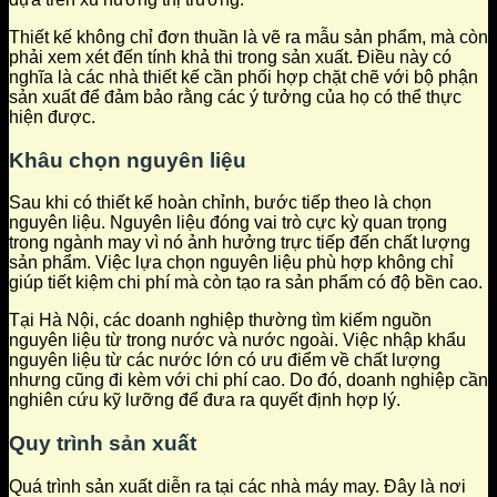
Thiết kế không chỉ đơn thuần là vẽ ra mẫu sản phẩm, mà còn
phải xem xét đến tính khả thi trong sản xuất. Điều này có
nghĩa là các nhà thiết kế cần phối hợp chặt chẽ với bộ phận
sản xuất để đảm bảo rằng các ý tưởng của họ có thể thực
hiện được.
Khâu chọn nguyên liệu
Sau khi có thiết kế hoàn chỉnh, bước tiếp theo là chọn
nguyên liệu. Nguyên liệu đóng vai trò cực kỳ quan trọng
trong ngành may vì nó ảnh hưởng trực tiếp đến chất lượng
sản phẩm. Việc lựa chọn nguyên liệu phù hợp không chỉ
giúp tiết kiệm chi phí mà còn tạo ra sản phẩm có độ bền cao.
Tại Hà Nội, các doanh nghiệp thường tìm kiếm nguồn
nguyên liệu từ trong nước và nước ngoài. Việc nhập khẩu
nguyên liệu từ các nước lớn có ưu điểm về chất lượng
nhưng cũng đi kèm với chi phí cao. Do đó, doanh nghiệp cần
nghiên cứu kỹ lưỡng để đưa ra quyết định hợp lý.
Quy trình sản xuất
Quá trình sản xuất diễn ra tại các nhà máy may. Đây là nơi