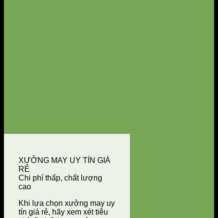
XƯỞNG MAY UY TÍN GIÁ
RẺ
Chi phí thấp, chất lượng
cao
Khi lựa chọn xưởng may uy
tín giá rẻ, hãy xem xét tiêu