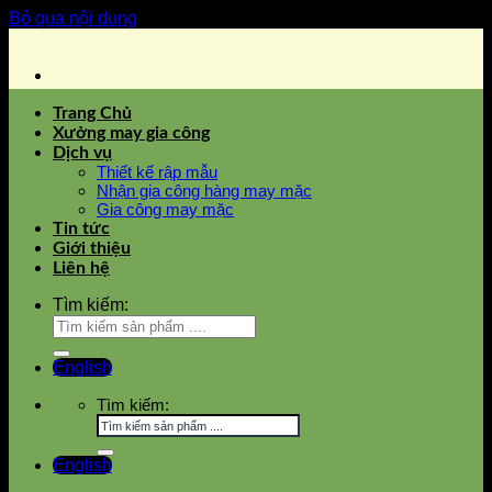
Bỏ qua nội dung
Trang Chủ
Xưởng may gia công
Dịch vụ
Thiết kế rập mẫu
Nhận gia công hàng may mặc
Gia công may mặc
Tin tức
Giới thiệu
Liên hệ
Tìm kiếm:
English
Tìm kiếm:
English