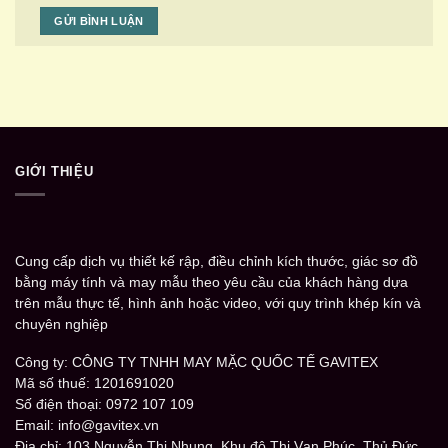
GIỚI THIỆU
Cung cấp dịch vụ thiết kế rập, điều chỉnh kích thước, giác sơ đồ
bằng máy tính và may mẫu theo yêu cầu của khách hàng dựa
trên mẫu thực tế, hình ảnh hoặc video, với quy trình khép kín và
chuyên nghiệp
Công ty: CÔNG TY TNHH MAY MẶC QUỐC TẾ GAVITEX
Mã số thuế: 1201691020
Số điện thoại: 0972 107 109
Email: info@gavitex.vn
Địa chỉ: 103 Nguyễn Thị Nhung, Khu đô Thị Vạn Phúc, Thủ Đức,