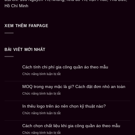
Hồ Chí Minh
XEM THÊM FANPAGE
BÀI VIẾT MỚI NHẤT
Cách tính chi phí gia công quần áo theo mẫu
ở
Chức năng bình luận bị tắt
Cách
tính
MOQ trong may mặc là gì? Cách đặt đơn nhỏ an toàn
chi
ở
Chức năng bình luận bị tắt
phí
MOQ
gia
trong
công
In thêu logo trên áo nên chọn kỹ thuật nào?
may
quần
ở
Chức năng bình luận bị tắt
mặc
áo
In
là
theo
thêu
gì?
mẫu
Cách chọn chất liệu khi gia công quần áo theo mẫu
logo
Cách
ở
Chức năng bình luận bị tắt
trên
đặt