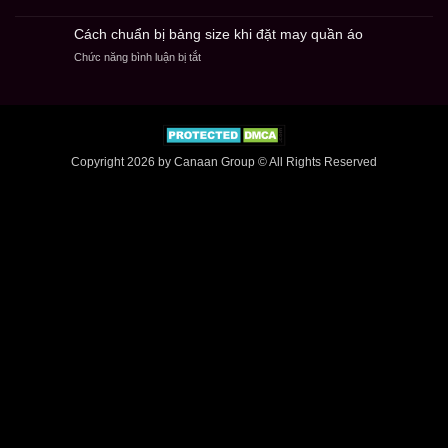
Cách
áo
đơn
chọn
nên
nhỏ
Cách chuẩn bị bảng size khi đặt may quần áo
chất
chọn
an
ở
Chức năng bình luận bị tắt
liệu
kỹ
toàn
Cách
khi
thuật
chuẩn
gia
nào?
bị
công
bảng
quần
size
áo
khi
theo
Copyright 2026 by Canaan Group © All Rights Reserved
đặt
mẫu
may
quần
áo