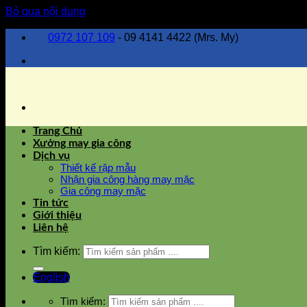
Bỏ qua nội dung
0972 107 109
- 09 4141 4422 (Mrs. My)
Trang Chủ
Xưởng may gia công
Dịch vụ
Thiết kế rập mẫu
Nhận gia công hàng may mặc
Gia công may mặc
Tin tức
Giới thiệu
Liên hệ
Tìm kiếm:
English
Tìm kiếm: