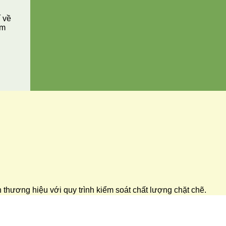
í về
ăm
ển thương hiệu với quy trình kiểm soát chất lượng chặt chẽ.