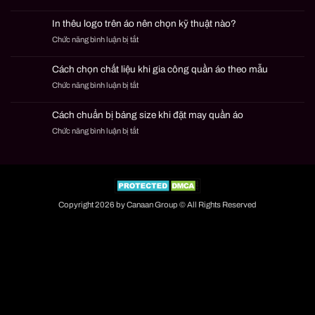
MOQ
gia
trong
công
In thêu logo trên áo nên chọn kỹ thuật nào?
may
quần
Chức năng bình luận bị tắt
ở
mặc
áo
In
là
theo
thêu
gì?
mẫu
Cách chọn chất liệu khi gia công quần áo theo mẫu
logo
Cách
Chức năng bình luận bị tắt
ở
trên
đặt
Cách
áo
đơn
chọn
nên
nhỏ
Cách chuẩn bị bảng size khi đặt may quần áo
chất
chọn
an
Chức năng bình luận bị tắt
ở
liệu
kỹ
toàn
Cách
khi
thuật
chuẩn
gia
nào?
bị
công
bảng
quần
size
áo
khi
theo
Copyright 2026 by Canaan Group © All Rights Reserved
đặt
mẫu
may
quần
áo