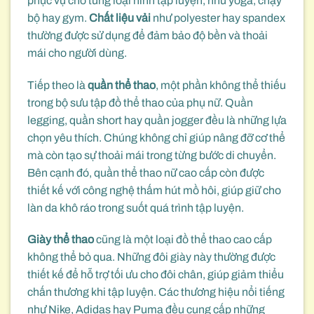
phục vụ cho từng loại hình tập luyện, như yoga, chạy
bộ hay gym.
Chất liệu vải
như polyester hay spandex
thường được sử dụng để đảm bảo độ bền và thoải
mái cho người dùng.
Tiếp theo là
quần thể thao
, một phần không thể thiếu
trong bộ sưu tập đồ thể thao của phụ nữ. Quần
legging, quần short hay quần jogger đều là những lựa
chọn yêu thích. Chúng không chỉ giúp nâng đỡ cơ thể
mà còn tạo sự thoải mái trong từng bước di chuyển.
Bên cạnh đó, quần thể thao nữ cao cấp còn được
thiết kế với công nghệ thấm hút mồ hôi, giúp giữ cho
làn da khô ráo trong suốt quá trình tập luyện.
Giày thể thao
cũng là một loại đồ thể thao cao cấp
không thể bỏ qua. Những đôi giày này thường được
thiết kế để hỗ trợ tối ưu cho đôi chân, giúp giảm thiểu
chấn thương khi tập luyện. Các thương hiệu nổi tiếng
như Nike, Adidas hay Puma đều cung cấp những