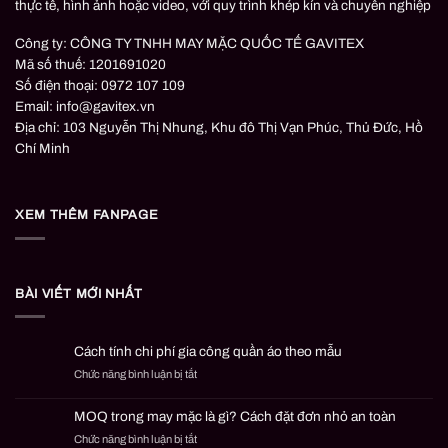
thực tế, hình ảnh hoặc video, với quy trình khép kín và chuyên nghiệp
Công ty: CÔNG TY TNHH MAY MẶC QUỐC TẾ GAVITEX
Mã số thuế: 1201691020
Số điện thoại: 0972 107 109
Email: info@gavitex.vn
Địa chỉ: 103 Nguyễn Thị Nhung, Khu đô Thị Vạn Phúc, Thủ Đức, Hồ
Chí Minh
XEM THÊM FANPAGE
BÀI VIẾT MỚI NHẤT
Cách tính chi phí gia công quần áo theo mẫu
Chức năng bình luận bị tắt
ở
Cách
tính
MOQ trong may mặc là gì? Cách đặt đơn nhỏ an toàn
chi
Chức năng bình luận bị tắt
ở
phí