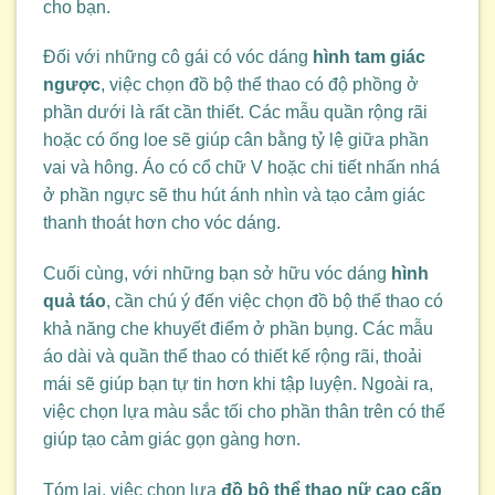
cho bạn.
Đối với những cô gái có vóc dáng
hình tam giác
ngược
, việc chọn đồ bộ thể thao có độ phồng ở
phần dưới là rất cần thiết. Các mẫu quần rộng rãi
hoặc có ống loe sẽ giúp cân bằng tỷ lệ giữa phần
vai và hông. Áo có cổ chữ V hoặc chi tiết nhấn nhá
ở phần ngực sẽ thu hút ánh nhìn và tạo cảm giác
thanh thoát hơn cho vóc dáng.
Cuối cùng, với những bạn sở hữu vóc dáng
hình
quả táo
, cần chú ý đến việc chọn đồ bộ thể thao có
khả năng che khuyết điểm ở phần bụng. Các mẫu
áo dài và quần thể thao có thiết kế rộng rãi, thoải
mái sẽ giúp bạn tự tin hơn khi tập luyện. Ngoài ra,
việc chọn lựa màu sắc tối cho phần thân trên có thể
giúp tạo cảm giác gọn gàng hơn.
Tóm lại, việc chọn lựa
đồ bộ thể thao nữ cao cấp