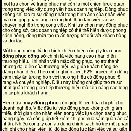
một lựa chọn về trang phục mà còn là một chiến lược quan
trọng trong việc xây dựng văn hóa doanh nghiệp. Đồng phục
không chỉ tạo ra sự đồng nhất trong hình ảnh của nhân viên,
mà còn góp phần tăng cường tinh thần làm việc và sự
chuyên nghiệp trong công việc. Khi lựa chọn may đồng phục
cho công sở, các doanh nghiệp có thể thể hiện được phong
cách riêng, đồng thời tạo ra ấn tượng tốt đối với khách hàng
và đối tác.
Một trong những lý do chính khiến nhiều công ty lựa chọn
đồng phục công sở
chính là việc nâng cao nhận diện
thương hiệu. Khi nhân viên mặc đồng phục, họ trở thành
những đại diện của thương hiệu và giúp khách hàng dễ
dàng nhận diện. Theo một nghiên cứu, 62% người tiêu dùng
cảm thấy ấn tượng hơn với thương hiệu có đồng phục rõ
ràng và chuyên nghiệp. Điều này không chỉ giúp tạo ra sự
nhất quán trong giao tiếp thương hiệu mà còn nâng cao lòng
tin từ phía khách hàng.
Hơn nữa,
may đồng phục
còn giúp tối ưu hóa chi phí cho
doanh nghiệp. Việc đầu tư vào đồng phục không chỉ giảm
thiểu thời gian cho nhân viên trong việc lựa chọn trang phục
hàng ngày mà còn giúp tiết kiệm chi phí mua sắm quần áo cá
nhân. Nhiều công ty còn áp dụng chính sách hỗ trợ một phần
chi phí cho nhân viên, từ đó tạo động lực làm việc và sự gắn