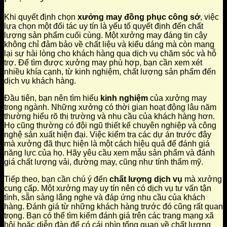
Khi quyết định chọn
xưởng may đồng phục công sở
, việc
lựa chọn một đối tác uy tín là yếu tố quyết định đến chất
lượng sản phẩm cuối cùng. Một xưởng may đáng tin cậy
không chỉ đảm bảo về chất liệu và kiểu dáng mà còn mang
lại sự hài lòng cho khách hàng qua dịch vụ chăm sóc và hỗ
trợ. Để tìm được xưởng may phù hợp, bạn cần xem xét
nhiều khía cạnh, từ kinh nghiệm, chất lượng sản phẩm đến
dịch vụ khách hàng.
Đầu tiên, bạn nên tìm hiểu
kinh nghiệm
của xưởng may
trong ngành. Những xưởng có thời gian hoạt động lâu năm
thường hiểu rõ thị trường và nhu cầu của khách hàng hơn.
Họ cũng thường có đội ngũ thiết kế chuyên nghiệp và công
nghệ sản xuất hiện đại. Việc kiểm tra các dự án trước đây
mà xưởng đã thực hiện là một cách hiệu quả để đánh giá
năng lực của họ. Hãy yêu cầu xem mẫu sản phẩm và đánh
giá chất lượng vải, đường may, cũng như tính thẩm mỹ.
Tiếp theo, bạn cần chú ý đến
chất lượng dịch vụ
mà xưởng
cung cấp. Một xưởng may uy tín nên có dịch vụ tư vấn tận
tình, sẵn sàng lắng nghe và đáp ứng nhu cầu của khách
hàng. Đánh giá từ những khách hàng trước đó cũng rất quan
trọng. Bạn có thể tìm kiếm đánh giá trên các trang mạng xã
hội hoặc diễn đàn để có cái nhìn tổng quan về chất lượng