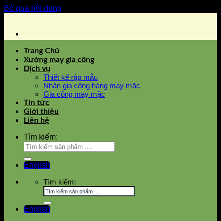
Bỏ qua nội dung
Trang Chủ
Xưởng may gia công
Dịch vụ
Thiết kế rập mẫu
Nhận gia công hàng may mặc
Gia công may mặc
Tin tức
Giới thiệu
Liên hệ
Tìm kiếm:
English
Tìm kiếm:
English