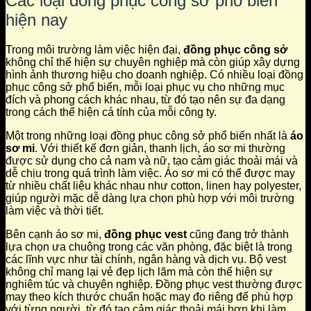
Các loại đồng phục công sở phổ biến
hiện nay
Trong môi trường làm việc hiện đại,
đồng phục công sở
không chỉ thể hiện sự chuyên nghiệp mà còn giúp xây dựng
hình ảnh thương hiệu cho doanh nghiệp. Có nhiều loại đồng
phục công sở phổ biến, mỗi loại phục vụ cho những mục
đích và phong cách khác nhau, từ đó tạo nên sự đa dạng
trong cách thể hiện cá tính của mỗi công ty.
Một trong những loại đồng phục công sở phổ biến nhất là
áo
sơ mi
. Với thiết kế đơn giản, thanh lịch, áo sơ mi thường
được sử dụng cho cả nam và nữ, tạo cảm giác thoải mái và
dễ chịu trong quá trình làm việc. Áo sơ mi có thể được may
từ nhiều chất liệu khác nhau như cotton, linen hay polyester,
giúp người mặc dễ dàng lựa chọn phù hợp với môi trường
làm việc và thời tiết.
Bên cạnh áo sơ mi,
đồng phục vest
cũng đang trở thành
lựa chọn ưa chuộng trong các văn phòng, đặc biệt là trong
các lĩnh vực như tài chính, ngân hàng và dịch vụ. Bộ vest
không chỉ mang lại vẻ đẹp lịch lãm mà còn thể hiện sự
nghiêm túc và chuyên nghiệp. Đồng phục vest thường được
may theo kích thước chuẩn hoặc may đo riêng để phù hợp
với từng người, từ đó tạo cảm giác thoải mái hơn khi làm