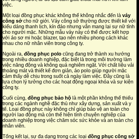
việc.
Một loại đồng phục khác không thể không nhắc đến là
váy
công sở
cho nữ giới. Váy công sở thường được thiết kế với
kiểu dáng thanh lịch, kín đáo nhưng vẫn mang lại sự nữ tính
cho người mặc. Những mẫu váy này có thể được kết hợp
với áo sơ mi hoặc blazer, tạo nên nhiều phong cách khác
nhau cho nữ nhân viên trong công ty.
Ngoài ra,
đồng phục polo
cũng đang trở thành xu hướng
trong nhiều doanh nghiệp, đặc biệt là trong môi trường làm
việc năng động và không quá nghiêm ngặt. Với chất liệu vải
thoáng mát và thiết kế đơn giản, áo polo giúp người mặc
cảm thấy dễ chịu trong suốt cả ngày làm việc. Đây cũng là
lựa chọn lý tưởng cho các hoạt động ngoại khóa và sự kiện
công ty.
Cuối cùng,
đồng phục bảo hộ
là một phần không thể thiếu
trong các ngành nghề đặc thù như xây dựng, sản xuất và y
tế. Loại đồng phục này không chỉ giúp bảo vệ an toàn cho
người lao động mà còn thể hiện tính chuyên nghiệp của
doanh nghiệp trong việc chăm sóc sức khỏe và an toàn cho
nhân viên.
Tổng kết lại, sự đa dạng trong các loại
đồng phục công sở