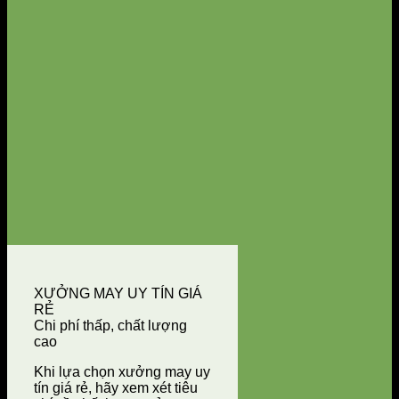
XƯỞNG MAY UY TÍN GIÁ
RẺ
Chi phí thấp, chất lượng
cao
Khi lựa chọn xưởng may uy
tín giá rẻ, hãy xem xét tiêu