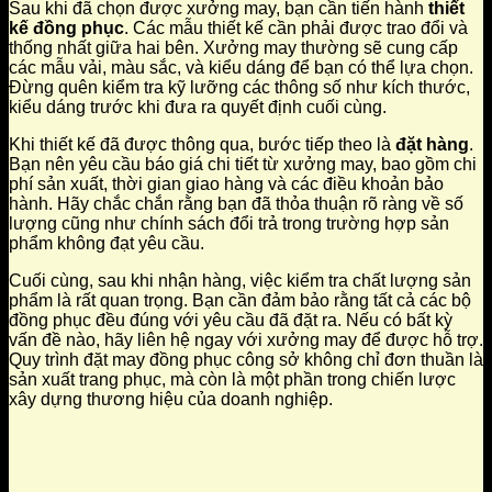
Sau khi đã chọn được xưởng may, bạn cần tiến hành
thiết
kế đồng phục
. Các mẫu thiết kế cần phải được trao đổi và
thống nhất giữa hai bên. Xưởng may thường sẽ cung cấp
các mẫu vải, màu sắc, và kiểu dáng để bạn có thể lựa chọn.
Đừng quên kiểm tra kỹ lưỡng các thông số như kích thước,
kiểu dáng trước khi đưa ra quyết định cuối cùng.
Khi thiết kế đã được thông qua, bước tiếp theo là
đặt hàng
.
Bạn nên yêu cầu báo giá chi tiết từ xưởng may, bao gồm chi
phí sản xuất, thời gian giao hàng và các điều khoản bảo
hành. Hãy chắc chắn rằng bạn đã thỏa thuận rõ ràng về số
lượng cũng như chính sách đổi trả trong trường hợp sản
phẩm không đạt yêu cầu.
Cuối cùng, sau khi nhận hàng, việc kiểm tra chất lượng sản
phẩm là rất quan trọng. Bạn cần đảm bảo rằng tất cả các bộ
đồng phục đều đúng với yêu cầu đã đặt ra. Nếu có bất kỳ
vấn đề nào, hãy liên hệ ngay với xưởng may để được hỗ trợ.
Quy trình đặt may đồng phục công sở không chỉ đơn thuần là
sản xuất trang phục, mà còn là một phần trong chiến lược
xây dựng thương hiệu của doanh nghiệp.