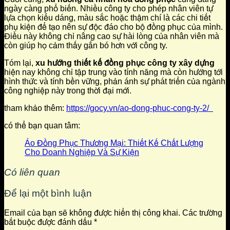
ngày càng phổ biến. Nhiều công ty cho phép nhân viên tự
lựa chọn kiểu dáng, màu sắc hoặc thậm chí là các chi tiết
phụ kiện để tạo nên sự độc đáo cho bộ đồng phục của mình.
Điều này không chỉ nâng cao sự hài lòng của nhân viên mà
còn giúp họ cảm thấy gắn bó hơn với công ty.
Tóm lại,
xu hướng thiết kế đồng phục công ty xây dựng
hiện nay không chỉ tập trung vào tính năng mà còn hướng tới
hình thức và tính bền vững, phản ánh sự phát triển của ngành
công nghiệp này trong thời đại mới.
tham khảo thêm:
https://gocy.vn/ao-dong-phuc-cong-ty-2/
có thể bạn quan tâm:
Áo Đồng Phục Thương Mại: Thiết Kế Chất Lượng
Cho Doanh Nghiệp Và Sự Kiện
Có liên quan
Để lại một bình luận
Email của bạn sẽ không được hiển thị công khai.
Các trường
bắt buộc được đánh dấu
*