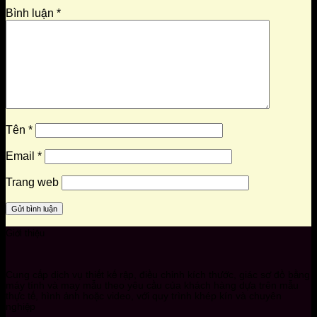
Bình luận
*
Tên
*
Email
*
Trang web
Giới thiệu
Cung cấp dịch vụ thiết kế rập, điều chỉnh kích thước, giác sơ đồ bằng
máy tính và may mẫu theo yêu cầu của khách hàng dựa trên mẫu
thực tế, hình ảnh hoặc video, với quy trình khép kín và chuyên
nghiệp