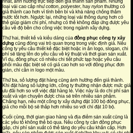
nhất, ảnh hưởng trực tiếp đến giá thành sản phẩm. Những
loại vải cao cấp như
cotton
,
polyester
, hay
nylon
thường có
giá thành cao hơn vì tính bền bỉ và khả năng chống thấm
nước tốt hơn. Ngược lại, những loại vải thông dụng hơn có
thể giúp giảm chi phí, nhưng có thể không đáp ứng được yêu
cầu về độ bền cho công việc trong ngành xây dựng.
Thứ hai, thiết kế và kiểu dáng của
đồng phục công ty xây
dựng
cũng đóng vai trò quan trọng trong việc định giá. Nếu
công ty yêu cầu thiết kế đặc biệt hoặc in ấn logo, slogan, chi
phí sẽ tăng lên do yêu cầu về kỹ thuật và thời gian sản xuất.
Ví dụ, đồng phục có nhiều chi tiết phức tạp hoặc yêu cầu
phối màu đặc biệt sẽ có giá cao hơn so với đồng phục đơn
giản, chỉ cần in logo một màu.
Thứ ba, số lượng đặt hàng cũng ảnh hưởng đến giá thành.
Khi đặt hàng số lượng lớn, công ty thường nhận được mức giá
ưu đãi hơn so với việc đặt hàng lẻ. Việc này là do chi phí sản
xuất và vận chuyển được chia sẻ trên nhiều sản phẩm.
Chẳng hạn, nếu một công ty xây dựng đặt 100 bộ đồng phục,
giá cho mỗi bộ sẽ thấp hơn nhiều so với chỉ đặt 10 bộ.
Cuối cùng, thời gian giao hàng và địa điểm sản xuất cũng là
các yếu tố không thể bỏ qua. Nếu công ty cần đồng phục
gấp, chi phí sản xuất có thể tăng do yêu cầu khẩn cấp. Hơn
nữa, nếu sản phẩm được sản xuất ở những khu vực có chi phí