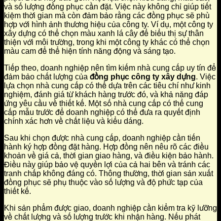
và số lượng đồng phục cần đặt. Việc này không chỉ giúp tiết
kiệm thời gian mà còn đảm bảo rằng các đồng phục sẽ phù
hợp với hình ảnh thương hiệu của công ty. Ví dụ, một công ty
xây dựng có thể chọn màu xanh lá cây để biểu thị sự thân
thiện với môi trường, trong khi một công ty khác có thể chọn
màu cam để thể hiện tính năng động và sáng tạo.
Tiếp theo, doanh nghiệp nên tìm kiếm nhà cung cấp uy tín để
đảm bảo chất lượng của
đồng phục công ty xây dựng
. Việc
lựa chọn nhà cung cấp có thể dựa trên các tiêu chí như kinh
nghiệm, đánh giá từ khách hàng trước đó, và khả năng đáp
ứng yêu cầu về thiết kế. Một số nhà cung cấp có thể cung
cấp mẫu trước để doanh nghiệp có thể đưa ra quyết định
chính xác hơn về chất liệu và kiểu dáng.
Sau khi chọn được nhà cung cấp, doanh nghiệp cần tiến
hành ký hợp đồng đặt hàng. Hợp đồng nên nêu rõ các điều
khoản về giá cả, thời gian giao hàng, và điều kiện bảo hành.
Điều này giúp bảo vệ quyền lợi của cả hai bên và tránh các
tranh chấp không đáng có. Thông thường, thời gian sản xuất
đồng phục sẽ phụ thuộc vào số lượng và độ phức tạp của
thiết kế.
Khi sản phẩm được giao, doanh nghiệp cần kiểm tra kỹ lưỡng
về chất lượng và số lượng trước khi nhận hàng. Nếu phát