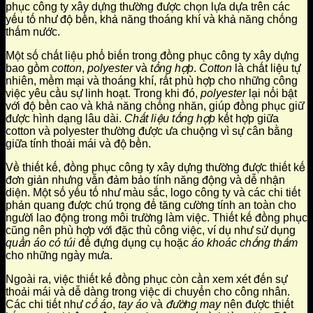
phục công ty xây dựng thường được chọn lựa dựa trên các
yếu tố như độ bền, khả năng thoáng khí và khả năng chống
thấm nước.
Một số chất liệu phổ biến trong đồng phục công ty xây dựng
bao gồm
cotton
,
polyester
và
tổng hợp
.
Cotton
là chất liệu tự
nhiên, mềm mại và thoáng khí, rất phù hợp cho những công
việc yêu cầu sự linh hoạt. Trong khi đó,
polyester
lại nổi bật
với độ bền cao và khả năng chống nhăn, giúp đồng phục giữ
được hình dạng lâu dài.
Chất liệu tổng hợp
kết hợp giữa
cotton và polyester thường được ưa chuộng vì sự cân bằng
giữa tính thoải mái và độ bền.
Về thiết kế, đồng phục công ty xây dựng thường được thiết kế
đơn giản nhưng vẫn đảm bảo tính năng động và dễ nhận
diện. Một số yếu tố như màu sắc, logo công ty và các chi tiết
phản quang được chú trọng để tăng cường tính an toàn cho
người lao động trong môi trường làm việc. Thiết kế đồng phục
cũng nên phù hợp với đặc thù công việc, ví dụ như sử dụng
quần áo có túi
để đựng dụng cụ hoặc
áo khoác chống thấm
cho những ngày mưa.
Ngoài ra, việc thiết kế đồng phục còn cần xem xét đến sự
thoải mái và dễ dàng trong việc di chuyển cho công nhân.
Các chi tiết như
cổ áo
,
tay áo
và
đường may
nên được thiết