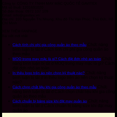
Công ty: CÔNG TY TNHH MAY MẶC QUỐC TẾ GAVITEX
Mã số thuế: 1201691020
Số điện thoại: 0972 107 109
Email: info@gavitex.vn
Địa chỉ: 103 Nguyễn Thị Nhung, Khu đô Thị Vạn Phúc, Thủ Đức, Hồ
Chí Minh
XEM THÊM FANPAGE
Bài viết mới nhất
Chức năng
Cách tính chi phí gia công quần áo theo mẫu
bình luận bị tắt
ở Cách tính chi phí gia công quần áo
theo mẫu
Chức
MOQ trong may mặc là gì? Cách đặt đơn nhỏ an toàn
năng bình luận bị tắt
ở MOQ trong may mặc là gì? Cách
đặt đơn nhỏ an toàn
Chức năng
In thêu logo trên áo nên chọn kỹ thuật nào?
bình luận bị tắt
ở In thêu logo trên áo nên chọn kỹ thuật
nào?
Chức
Cách chọn chất liệu khi gia công quần áo theo mẫu
năng bình luận bị tắt
ở Cách chọn chất liệu khi gia công
quần áo theo mẫu
Chức năng
Cách chuẩn bị bảng size khi đặt may quần áo
bình luận bị tắt
ở Cách chuẩn bị bảng size khi đặt may
quần áo