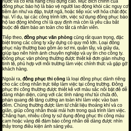
nước và có khả năng chịu đựng cao. Mục đích chính của
đồng phục bảo hộ là bảo vệ người lao động khỏi các nguy cơ
tiềm ẩn như va đập, trượt ngã, hoặc tiếp xúc với hóa chất độc
hại. Ví dụ, tại các công trình lớn, việc sử dụng đồng phục bảo
hộ lao động không chỉ là quy định mà còn là yêu cầu bắt
buộc để đảm bảo an toàn cho tất cả nhân viên.
Tiếp theo,
đồng phục văn phòng
cũng rất quan trọng, đặc
biệt trong các công ty xây dựng có quy mô lớn. Loại đồng
phục này thường bao gồm áo sơ mi, quần tây, và giày da,
giúp tạo nên hình ảnh chuyên nghiệp và uy tín cho công ty.
Đồng phục văn phòng thường được thiết kế đơn giản nhưng
tinh tế, phù hợp với môi trường làm việc chính thức và gặp gỡ
khách hàng.
Ngoài ra,
đồng phục thi công
là loại đồng phục dành riêng
cho các công nhân trực tiếp làm việc tại công trường. Đồng
phục thi công thường được thiết kế với màu sắc nổi bật để dễ
dàng nhận diện, cùng với các tính năng như túi chứa đồ,
phản quang để tăng cường an toàn khi làm việc vào ban
đêm. Chúng thường được làm từ chất liệu thoáng khí và co
giãn, giúp công nhân thoải mái hơn trong quá trình làm việc.
Chẳng hạn, nhiều công ty sử dụng đồng phục thi công màu
cam hoặc vàng để đảm bảo công nhân dễ dàng được nhìn
thấy trong điều kiện ánh sáng yếu.