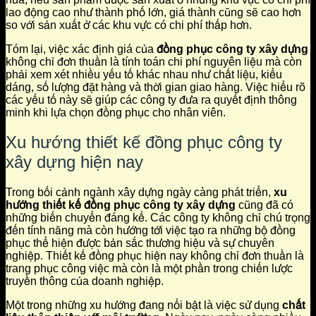
lao động cao như thành phố lớn, giá thành cũng sẽ cao hơn
so với sản xuất ở các khu vực có chi phí thấp hơn.
Tóm lại, việc xác định giá của
đồng phục công ty xây dựng
không chỉ đơn thuần là tính toán chi phí nguyên liệu mà còn
phải xem xét nhiều yếu tố khác nhau như chất liệu, kiểu
dáng, số lượng đặt hàng và thời gian giao hàng. Việc hiểu rõ
các yếu tố này sẽ giúp các công ty đưa ra quyết định thông
minh khi lựa chọn đồng phục cho nhân viên.
Xu hướng thiết kế đồng phục công ty
xây dựng hiện nay
Trong bối cảnh ngành xây dựng ngày càng phát triển,
xu
hướng thiết kế đồng phục công ty xây dựng
cũng đã có
những biến chuyển đáng kể. Các công ty không chỉ chú trọng
đến tính năng mà còn hướng tới việc tạo ra những bộ đồng
phục thể hiện được bản sắc thương hiệu và sự chuyên
nghiệp. Thiết kế đồng phục hiện nay không chỉ đơn thuần là
trang phục công việc mà còn là một phần trong chiến lược
truyền thông của doanh nghiệp.
Một trong những xu hướng đang nổi bật là việc sử dụng
chất