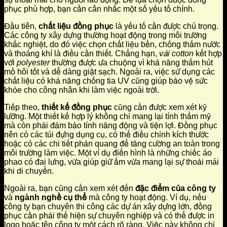
phục phù hợp, bạn cần cân nhắc một số yếu tố chính.
Đầu tiên,
chất liệu đồng phục
là yếu tố cần được chú trọng.
Các công ty xây dựng thường hoạt động trong môi trường
khắc nghiệt, do đó việc chọn chất liệu bền, chống thấm nước
và thoáng khí là điều cần thiết. Chẳng hạn,
vải cotton
kết hợp
với
polyester
thường được ưa chuộng vì khả năng thấm hút
mồ hôi tốt và dễ dàng giặt sạch. Ngoài ra, việc sử dụng các
chất liệu có khả năng chống tia UV cũng giúp bảo vệ sức
khỏe cho công nhân khi làm việc ngoài trời.
Tiếp theo,
thiết kế đồng phục
cũng cần được xem xét kỹ
lưỡng. Một thiết kế hợp lý không chỉ mang lại tính thẩm mỹ
mà còn phải đảm bảo tính năng động và tiện lợi. Đồng phục
nên có các túi đựng dụng cụ, có thể điều chỉnh kích thước
hoặc có các chi tiết phản quang để tăng cường an toàn trong
môi trường làm việc. Một ví dụ điển hình là những chiếc áo
phao có đai lưng, vừa giúp giữ ấm vừa mang lại sự thoải mái
khi di chuyển.
Ngoài ra, bạn cũng cần xem xét đến
đặc điểm của công ty
và
ngành nghề cụ thể
mà công ty hoạt động. Ví dụ, nếu
công ty bạn chuyên thi công các dự án xây dựng lớn, đồng
phục cần phải thể hiện sự chuyên nghiệp và có thể được in
logo hoặc tên công ty một cách rõ ràng. Việc này không chỉ