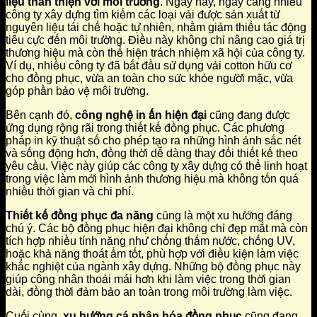
liệu thân thiện với môi trường
. Ngày nay, ngày càng nhiều
công ty xây dựng tìm kiếm các loại vải được sản xuất từ
nguyên liệu tái chế hoặc tự nhiên, nhằm giảm thiểu tác động
tiêu cực đến môi trường. Điều này không chỉ nâng cao giá trị
thương hiệu mà còn thể hiện trách nhiệm xã hội của công ty.
Ví dụ, nhiều công ty đã bắt đầu sử dụng vải cotton hữu cơ
cho đồng phục, vừa an toàn cho sức khỏe người mặc, vừa
góp phần bảo vệ môi trường.
Bên cạnh đó,
công nghệ in ấn hiện đại
cũng đang được
ứng dụng rộng rãi trong thiết kế đồng phục. Các phương
pháp in kỹ thuật số cho phép tạo ra những hình ảnh sắc nét
và sống động hơn, đồng thời dễ dàng thay đổi thiết kế theo
yêu cầu. Việc này giúp các công ty xây dựng có thể linh hoạt
trong việc làm mới hình ảnh thương hiệu mà không tốn quá
nhiều thời gian và chi phí.
Thiết kế đồng phục đa năng
cũng là một xu hướng đáng
chú ý. Các bộ đồng phục hiện đại không chỉ đẹp mắt mà còn
tích hợp nhiều tính năng như chống thấm nước, chống UV,
hoặc khả năng thoát ẩm tốt, phù hợp với điều kiện làm việc
khắc nghiệt của ngành xây dựng. Những bộ đồng phục này
giúp công nhân thoải mái hơn khi làm việc trong thời gian
dài, đồng thời đảm bảo an toàn trong môi trường làm việc.
Cuối cùng,
xu hướng cá nhân hóa đồng phục
cũng đang