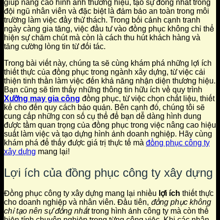
giúp nâng cao hình ảnh thương hiệu, tạo sự đồng nhất trong
đội ngũ nhân viên và đặc biệt là đảm bảo an toàn trong môi
trường làm việc đầy thử thách. Trong bối cảnh cạnh tranh
ngày càng gia tăng, việc đầu tư vào đồng phục không chỉ thể
hiện sự chăm chút mà còn là cách thu hút khách hàng và
tăng cường lòng tin từ đối tác.
Trong bài viết này, chúng ta sẽ cùng khám phá những lợi ích
thiết thực của đồng phục trong ngành xây dựng, từ việc cải
thiện tinh thần làm việc đến khả năng nhận diện thương hiệu.
Bạn cũng sẽ tìm thấy những thông tin hữu ích về quy trình
Xưởng may gia công
đồng phục, từ việc chọn chất liệu, thiết
kế cho đến quy cách bảo quản. Bên cạnh đó, chúng tôi sẽ
cung cấp những con số cụ thể để bạn dễ dàng hình dung
được tầm quan trọng của đồng phục trong việc nâng cao hiệu
suất làm việc và tạo dựng hình ảnh doanh nghiệp. Hãy cùng
khám phá để thấy được giá trị thực tế mà
đồng phục công ty
xây dựng
mang lại!
Lợi ích của đồng phục công ty xây dựng
Đồng phục công ty xây dựng mang lại nhiều
lợi ích
thiết thực
cho doanh nghiệp và nhân viên. Đầu tiên,
đồng phục không
chỉ tạo nên sự đồng nhất
trong hình ảnh công ty mà còn thể
hiện tính chuyên nghiệp trong từng công việc. Khi các nhân