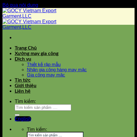
Bỏ qua nội dung
Trang Chủ
Xưởng may gia công
Dịch vụ
Thiết kế rập mẫu
Nhận gia công hàng may mặc
Gia công may mặc
Tin tức
Giới thiệu
Liên hệ
Tìm kiếm:
English
Tìm kiếm: