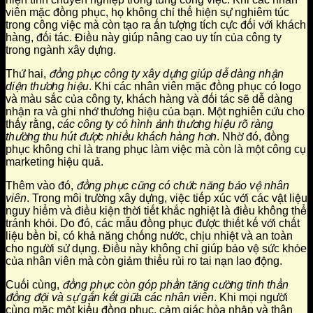
viên mặc đồng phục, họ không chỉ thể hiện sự nghiêm túc
trong công việc mà còn tạo ra ấn tượng tích cực đối với khách
hàng, đối tác. Điều này giúp nâng cao uy tín của công ty
trong ngành xây dựng.
Thứ hai,
đồng phục công ty xây dựng giúp dễ dàng nhận
diện thương hiệu
. Khi các nhân viên mặc đồng phục có logo
và màu sắc của công ty, khách hàng và đối tác sẽ dễ dàng
nhận ra và ghi nhớ thương hiệu của bạn. Một nghiên cứu cho
thấy rằng,
các công ty có hình ảnh thương hiệu rõ ràng
thường thu hút được nhiều khách hàng hơn
. Nhờ đó, đồng
phục không chỉ là trang phục làm việc mà còn là một công cụ
marketing hiệu quả.
Thêm vào đó,
đồng phục cũng có chức năng bảo vệ nhân
viên
. Trong môi trường xây dựng, việc tiếp xúc với các vật liệu
nguy hiểm và điều kiện thời tiết khắc nghiệt là điều không thể
tránh khỏi. Do đó, các mẫu đồng phục được thiết kế với chất
liệu bền bỉ, có khả năng chống nước, chịu nhiệt và an toàn
cho người sử dụng. Điều này không chỉ giúp bảo vệ sức khỏe
của nhân viên mà còn giảm thiểu rủi ro tai nạn lao động.
Cuối cùng,
đồng phục còn góp phần tăng cường tinh thần
đồng đội và sự gắn kết giữa các nhân viên
. Khi mọi người
cùng mặc một kiểu đồng phục, cảm giác hòa nhập và thân