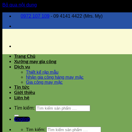
Bỏ qua nội dung
0972 107 109
- 09 4141 4422 (Mrs. My)
Trang Chủ
Xưởng may gia công
Dịch vụ
Thiết kế rập mẫu
Nhận gia công hàng may mặc
Gia công may mặc
Tin tức
Giới thiệu
Liên hệ
Tìm kiếm:
English
Tìm kiếm: