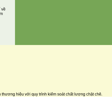
í về
ăm
ển thương hiệu với quy trình kiểm soát chất lượng chặt chẽ.