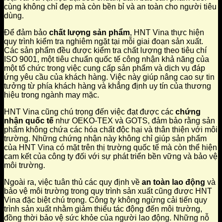
cùng không chỉ đẹp mà còn bền bỉ và an toàn cho người tiêu
dùng.
Để đảm bảo
chất lượng sản phẩm
, HNT Vina thực hiện
quy trình kiểm tra nghiêm ngặt tại mỗi giai đoạn sản xuất.
Các sản phẩm đều được kiểm tra chất lượng theo tiêu chí
ISO 9001, một tiêu chuẩn quốc tế công nhận khả năng của
một tổ chức trong việc cung cấp sản phẩm và dịch vụ đáp
ứng yêu cầu của khách hàng. Việc này giúp nâng cao sự tin
tưởng từ phía khách hàng và khẳng định uy tín của thương
hiệu trong ngành may mặc.
HNT Vina cũng chú trọng đến việc đạt được các
chứng
nhận quốc tế
như OEKO-TEX và GOTS, đảm bảo rằng sản
phẩm không chứa các hóa chất độc hại và thân thiện với môi
trường. Những chứng nhận này không chỉ giúp sản phẩm
của HNT Vina có mặt trên thị trường quốc tế mà còn thể hiện
cam kết của công ty đối với sự phát triển bền vững và bảo vệ
môi trường.
Ngoài ra, việc tuân thủ các quy định về
an toàn lao động
và
bảo vệ môi trường trong quy trình sản xuất cũng được HNT
Vina đặc biệt chú trọng. Công ty không ngừng cải tiến quy
trình sản xuất nhằm giảm thiểu tác động đến môi trường,
đồng thời bảo vệ sức khỏe của người lao động. Những nỗ