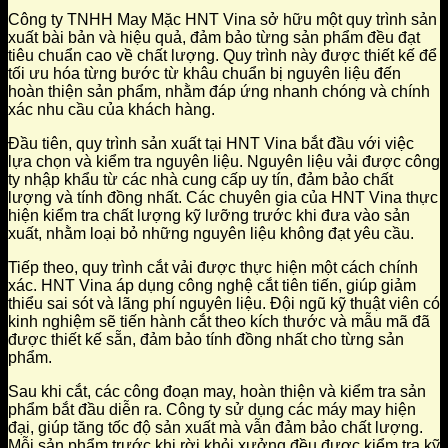
Công ty TNHH May Mặc HNT Vina sở hữu một quy trình sản
xuất bài bản và hiệu quả, đảm bảo từng sản phẩm đều đạt
tiêu chuẩn cao về chất lượng. Quy trình này được thiết kế để
tối ưu hóa từng bước từ khâu chuẩn bị nguyên liệu đến
hoàn thiện sản phẩm, nhằm đáp ứng nhanh chóng và chính
xác nhu cầu của khách hàng.
Đầu tiên, quy trình sản xuất tại HNT Vina bắt đầu với việc
lựa chọn và kiểm tra nguyên liệu. Nguyên liệu vải được công
ty nhập khẩu từ các nhà cung cấp uy tín, đảm bảo chất
lượng và tính đồng nhất. Các chuyên gia của HNT Vina thực
hiện kiểm tra chất lượng kỹ lưỡng trước khi đưa vào sản
xuất, nhằm loại bỏ những nguyên liệu không đạt yêu cầu.
Tiếp theo, quy trình cắt vải được thực hiện một cách chính
xác. HNT Vina áp dụng công nghệ cắt tiên tiến, giúp giảm
thiểu sai sót và lãng phí nguyên liệu. Đội ngũ kỹ thuật viên có
kinh nghiệm sẽ tiến hành cắt theo kích thước và mẫu mã đã
được thiết kế sẵn, đảm bảo tính đồng nhất cho từng sản
phẩm.
Sau khi cắt, các công đoạn may, hoàn thiện và kiểm tra sản
phẩm bắt đầu diễn ra. Công ty sử dụng các máy may hiện
đại, giúp tăng tốc độ sản xuất mà vẫn đảm bảo chất lượng.
Mỗi sản phẩm trước khi rời khỏi xưởng đều được kiểm tra kỹ