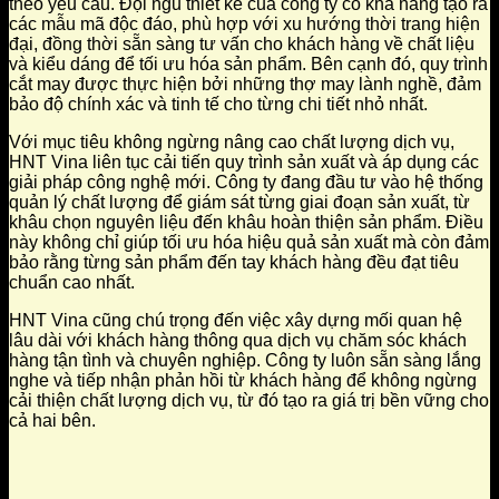
theo yêu cầu. Đội ngũ thiết kế của công ty có khả năng tạo ra
các mẫu mã độc đáo, phù hợp với xu hướng thời trang hiện
đại, đồng thời sẵn sàng tư vấn cho khách hàng về chất liệu
và kiểu dáng để tối ưu hóa sản phẩm. Bên cạnh đó, quy trình
cắt may được thực hiện bởi những thợ may lành nghề, đảm
bảo độ chính xác và tinh tế cho từng chi tiết nhỏ nhất.
Với mục tiêu không ngừng nâng cao chất lượng dịch vụ,
HNT Vina liên tục cải tiến quy trình sản xuất và áp dụng các
giải pháp công nghệ mới. Công ty đang đầu tư vào hệ thống
quản lý chất lượng để giám sát từng giai đoạn sản xuất, từ
khâu chọn nguyên liệu đến khâu hoàn thiện sản phẩm. Điều
này không chỉ giúp tối ưu hóa hiệu quả sản xuất mà còn đảm
bảo rằng từng sản phẩm đến tay khách hàng đều đạt tiêu
chuẩn cao nhất.
HNT Vina cũng chú trọng đến việc xây dựng mối quan hệ
lâu dài với khách hàng thông qua dịch vụ chăm sóc khách
hàng tận tình và chuyên nghiệp. Công ty luôn sẵn sàng lắng
nghe và tiếp nhận phản hồi từ khách hàng để không ngừng
cải thiện chất lượng dịch vụ, từ đó tạo ra giá trị bền vững cho
cả hai bên.