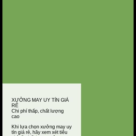
XƯỞNG MAY UY TÍN GIÁ
RẺ
Chi phí thấp, chất lượng
cao
Khi lựa chọn xưởng may uy
tín giá rẻ, hãy xem xét tiêu