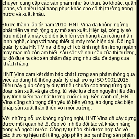
chuyên cung cấp các sản phẩm như áo thun, áo khoác, quần
jeans, và nhiều loại trang phục khác cho cả thị trường trong
nước và xuất khẩu.
Được thành lập từ năm 2010, HNT Vina đã không ngừng
phát triển và mở rộng quy mô sản xuất. Hiện tại, công ty sở
hữu một nhà máy có diện tích lớn với hàng trăm công nhân
lành nghề, cùng với trang thiết bị máy móc hiện đại. Đội ngũ
quản lý của HNT Vina không chỉ có kinh nghiệm trong ngành
may mặc mà còn am hiểu sâu sắc về nhu cầu của thị trường,
từ đó đưa ra các sản phẩm đáp ứng nhu cầu đa dạng của
khách hàng.
HNT Vina cam kết đảm bảo chất lượng sản phẩm thông qua
việc áp dụng hệ thống quản lý chất lượng ISO 9001:2015.
Điều này giúp công ty duy trì tiêu chuẩn cao trong từng giai
đoạn sản xuất và gia công, từ việc lựa chọn nguyên liệu đến
quy trình kiểm tra chất lượng cuối cùng. Bên cạnh đó, HNT
Vina cũng chú trọng đến yếu tố bền vững, áp dụng các biện
pháp sản xuất thân thiện với môi trường.
Với những nỗ lực không ngừng nghỉ, HNT Vina đã xây dựng
được mối quan hệ tốt đẹp với nhiều đối tác và khách hàng
trong và ngoài nước. Công ty tự hào khi được hợp tác với
các thương hiệu nổi tiếng, góp phần tạo ra những sản phẩm