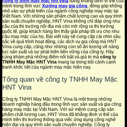
công ty tnhh may mặc hnt vina
đang khẳng định vị thế của
mình trong lĩnh vực
Xưởng may gia công
, đóng góp không
nhỏ vào sự phát triển của ngành công nghiệp may mặc tại
Việt Nam. Với những sản phẩm chất lượng cao và quy trình
sản xuất chuyên nghiệp, HNT Vina không chỉ đáp ứng nhu
cầu của thị trường nội địa mà còn mở rộng ra thị trường
quốc tế, giúp khách hàng tìm thấy giải pháp tối ưu cho nhu
cầu may mặc của họ. Bài viết này sẽ cung cấp cái nhìn sâu
sắc về quá trình hoạt động, các dịch vụ gia công mà HNT
Vina cung cấp, cũng như những con số ấn tượng về năng
lực sản xuất và sự phát triển bền vững của công ty. Hãy
cùng khám phá những điểm nổi bật và giá trị mà
công ty
TNHH May Mặc HNT Vina
mang lại trong bối cảnh cạnh
tranh khốc liệt của ngành may mặc hiện nay.
Tổng quan về công ty TNHH May Mặc
HNT Vina
Công ty TNHH May Mặc HNT Vina là một trong những
doanh nghiệp hàng đầu trong lĩnh vực sản xuất và gia công
hàng may mặc tại Việt Nam. Với sứ mệnh cung cấp sản
phẩm chất lượng cao, HNT Vina đã khẳng định vị thế của
mình trên thị trường thông qua việc ứng dụng công nghệ
hiện đại và quy trình sản xuất chuyên nghiệp. Công ty