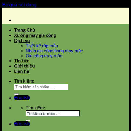
Bỏ qua nội dung
Trang Chủ
Xưởng may gia công
Dịch vụ
Thiết kế rập mẫu
Nhận gia công hàng may mặc
Gia công may mặc
Tin tức
Giới thiệu
Liên hệ
Tìm kiếm:
English
Tìm kiếm:
English