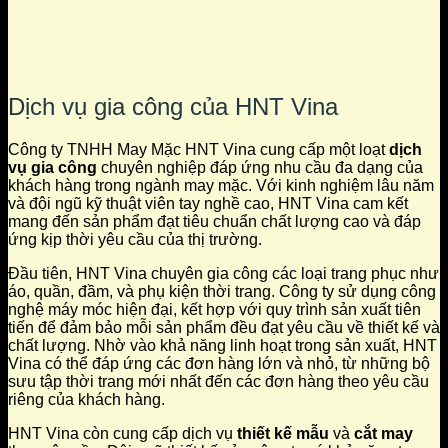
Dịch vụ gia công của HNT Vina
Công ty TNHH May Mặc HNT Vina cung cấp một loạt
dịch
vụ gia công
chuyên nghiệp đáp ứng nhu cầu đa dạng của
khách hàng trong ngành may mặc. Với kinh nghiệm lâu năm
và đội ngũ kỹ thuật viên tay nghề cao, HNT Vina cam kết
mang đến sản phẩm đạt tiêu chuẩn chất lượng cao và đáp
ứng kịp thời yêu cầu của thị trường.
Đầu tiên, HNT Vina chuyên gia công các loại trang phục như
áo, quần, đầm, và phụ kiện thời trang. Công ty sử dụng công
nghệ máy móc hiện đại, kết hợp với quy trình sản xuất tiên
tiến để đảm bảo mỗi sản phẩm đều đạt yêu cầu về thiết kế và
chất lượng. Nhờ vào khả năng linh hoạt trong sản xuất, HNT
Vina có thể đáp ứng các đơn hàng lớn và nhỏ, từ những bộ
sưu tập thời trang mới nhất đến các đơn hàng theo yêu cầu
riêng của khách hàng.
HNT Vina còn cung cấp dịch vụ
thiết kế mẫu
và
cắt may