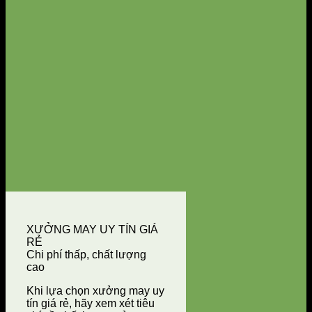
XƯỞNG MAY UY TÍN GIÁ
RẺ
Chi phí thấp, chất lượng
cao
Khi lựa chọn xưởng may uy
tín giá rẻ, hãy xem xét tiêu