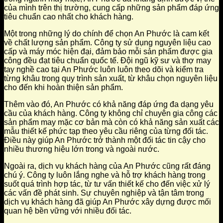
của mình trên thị trường, cung cấp những sản phẩm đáp ứng
tiêu chuẩn cao nhất cho khách hàng.
Một trong những lý do chính để chọn An Phước là cam kết
về chất lượng sản phẩm. Công ty sử dụng nguyên liệu cao
cấp và máy móc hiện đại, đảm bảo mỗi sản phẩm được gia
công đều đạt tiêu chuẩn quốc tế. Đội ngũ kỹ sư và thợ may
tay nghề cao tại An Phước luôn luôn theo dõi và kiểm tra
từng khâu trong quy trình sản xuất, từ khâu chọn nguyên liệu
cho đến khi hoàn thiện sản phẩm.
Thêm vào đó, An Phước có khả năng đáp ứng đa dạng yêu
cầu của khách hàng. Công ty không chỉ chuyên gia công các
sản phẩm may mặc cơ bản mà còn có khả năng sản xuất các
mẫu thiết kế phức tạp theo yêu cầu riêng của từng đối tác.
Điều này giúp An Phước trở thành một đối tác tin cậy cho
nhiều thương hiệu lớn trong và ngoài nước.
Ngoài ra, dịch vụ khách hàng của An Phước cũng rất đáng
chú ý. Công ty luôn lắng nghe và hỗ trợ khách hàng trong
suốt quá trình hợp tác, từ tư vấn thiết kế cho đến việc xử lý
các vấn đề phát sinh. Sự chuyên nghiệp và tận tâm trong
dịch vụ khách hàng đã giúp An Phước xây dựng được mối
quan hệ bền vững với nhiều đối tác.