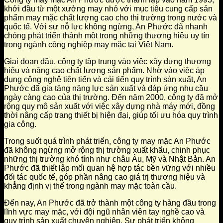
khởi đầu từ một xưởng may nhỏ với mục tiêu cung cấp sản
phẩm may mặc chất lượng cao cho thị trường trong nước và
quốc tế. Với sự nỗ lực không ngừng, An Phước đã nhanh
chóng phát triển thành một trong những thương hiệu uy tín
trong ngành công nghiệp may mặc tại Việt Nam.
Giai đoạn đầu, công ty tập trung vào việc xây dựng thương
hiệu và nâng cao chất lượng sản phẩm. Nhờ vào việc áp
dụng công nghệ tiên tiến và cải tiến quy trình sản xuất, An
Phước đã gia tăng năng lực sản xuất và đáp ứng nhu cầu
ngày càng cao của thị trường. Đến năm 2000, công ty đã mở
rộng quy mô sản xuất với việc xây dựng nhà máy mới, đồng
thời nâng cấp trang thiết bị hiện đại, giúp tối ưu hóa quy trình
gia công.
Trong suốt quá trình phát triển, công ty may mặc An Phước
đã không ngừng mở rộng thị trường xuất khẩu, chinh phục
những thị trường khó tính như châu Âu, Mỹ và Nhật Bản. An
Phước đã thiết lập mối quan hệ hợp tác bền vững với nhiều
đối tác quốc tế, góp phần nâng cao giá trị thương hiệu và
khẳng định vị thế trong ngành may mặc toàn cầu.
Đến nay, An Phước đã trở thành một công ty hàng đầu trong
lĩnh vực may mặc, với đội ngũ nhân viên tay nghề cao và
quy trình sản xuất chuyên nghiệp. Sự phát triển không