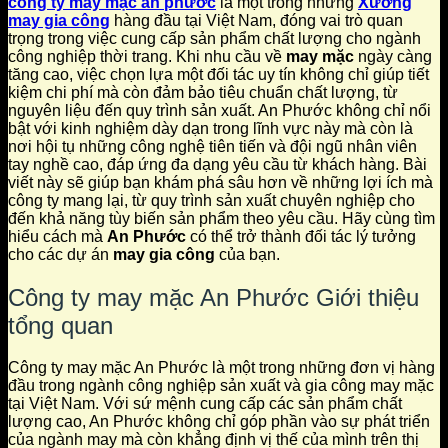
công ty may mặc an phước
là một trong những
Xưởng
may gia công
hàng đầu tại Việt Nam, đóng vai trò quan
trọng trong việc cung cấp sản phẩm chất lượng cho ngành
công nghiệp thời trang. Khi nhu cầu về
may mặc
ngày càng
tăng cao, việc chọn lựa một đối tác uy tín không chỉ giúp tiết
kiệm chi phí mà còn đảm bảo tiêu chuẩn chất lượng, từ
nguyên liệu đến quy trình sản xuất. An Phước không chỉ nổi
bật với kinh nghiệm dày dạn trong lĩnh vực này mà còn là
nơi hội tụ những công nghệ tiên tiến và đội ngũ nhân viên
tay nghề cao, đáp ứng đa dạng yêu cầu từ khách hàng. Bài
viết này sẽ giúp bạn khám phá sâu hơn về những lợi ích mà
công ty mang lại, từ quy trình sản xuất chuyên nghiệp cho
đến khả năng tùy biến sản phẩm theo yêu cầu. Hãy cùng tìm
hiểu cách mà
An Phước
có thể trở thành đối tác lý tưởng
cho các dự án
may gia công
của bạn.
Công ty may mặc An Phước Giới thiệu
tổng quan
Công ty may mặc An Phước là một trong những đơn vị hàng
đầu trong ngành công nghiệp sản xuất và gia công may mặc
tại Việt Nam. Với sứ mệnh cung cấp các sản phẩm chất
lượng cao, An Phước không chỉ góp phần vào sự phát triển
của ngành may mà còn khẳng định vị thế của mình trên thị