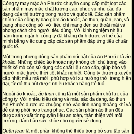
Công ty may mặc An Phước chuyên cung cấp một loạt các
sản phẩm may mặc chất lượng cao, phục vụ nhu cầu đa
dạng của thị trường trong nước và quốc tế. Các sản phẩm
chính của công ty bao gồm áo khoác, áo thun, quần jean, và
trang phục công sở, với tiêu chí mang đến sự thoải mái và
phong cách cho người tiêu dùng. Với kinh nghiệm nhiều
năm trong ngành, công ty đã khẳng định được vị thế của
mình bằng việc cung cấp các sản phẩm đáp ứng tiêu chuẩn
quốc tế.
Một trong những dòng sản phẩm nổi bật của An Phước là
áo
khoác
. Những chiếc áo khoác này không chỉ chú trọng vào
thiết kế mà còn sử dụng các chất liệu cao cấp, giúp bảo vệ
người mặc trước thời tiết khắc nghiệt. Công ty thường xuyên
cập nhật mẫu mã mới, phù hợp với xu hướng thời trang hiện
đại, từ đó thu hút được nhiều khách hàng trẻ tuổi.
Ngoài áo khoác,
áo thun
cũng là một sản phẩm chủ lực của
công ty. Với nhiều kiểu dáng và màu sắc đa dạng, áo thun
An Phước được ưa chuộng nhờ vào tính năng thoáng khí và
dễ dàng phối hợp trang phục. Các sản phẩm áo thun đều
được sản xuất từ nguyên liệu an toàn, thân thiện với môi
trường, đảm bảo sức khỏe cho người sử dụng.
Quần jean
là một phần không thể thiếu trong bộ sưu tập sản