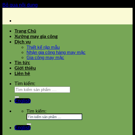
Bỏ qua nội dung
Trang Chủ
Xưởng may gia công
Dịch vụ
Thiết kế rập mẫu
Nhận gia công hàng may mặc
Gia công may mặc
Tin tức
Giới thiệu
Liên hệ
Tìm kiếm:
English
Tìm kiếm:
English