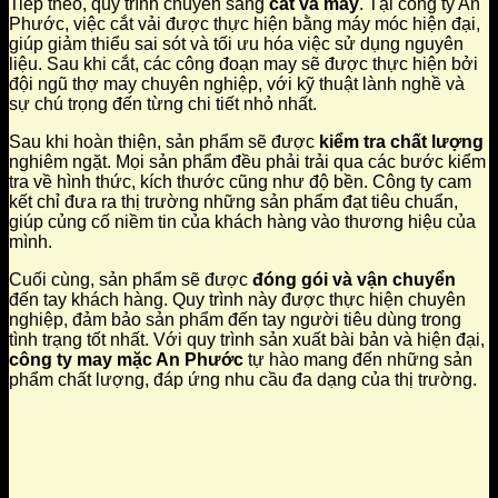
Tiếp theo, quy trình chuyển sang
cắt và may
. Tại công ty An
Phước, việc cắt vải được thực hiện bằng máy móc hiện đại,
giúp giảm thiểu sai sót và tối ưu hóa việc sử dụng nguyên
liệu. Sau khi cắt, các công đoạn may sẽ được thực hiện bởi
đội ngũ thợ may chuyên nghiệp, với kỹ thuật lành nghề và
sự chú trọng đến từng chi tiết nhỏ nhất.
Sau khi hoàn thiện, sản phẩm sẽ được
kiểm tra chất lượng
nghiêm ngặt. Mọi sản phẩm đều phải trải qua các bước kiểm
tra về hình thức, kích thước cũng như độ bền. Công ty cam
kết chỉ đưa ra thị trường những sản phẩm đạt tiêu chuẩn,
giúp củng cố niềm tin của khách hàng vào thương hiệu của
mình.
Cuối cùng, sản phẩm sẽ được
đóng gói và vận chuyển
đến tay khách hàng. Quy trình này được thực hiện chuyên
nghiệp, đảm bảo sản phẩm đến tay người tiêu dùng trong
tình trạng tốt nhất. Với quy trình sản xuất bài bản và hiện đại,
công ty may mặc An Phước
tự hào mang đến những sản
phẩm chất lượng, đáp ứng nhu cầu đa dạng của thị trường.