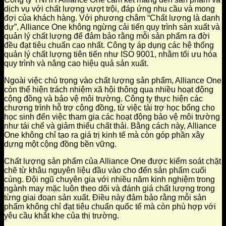
dịch vụ với chất lượng vượt trội, đáp ứng nhu cầu và mong
đợi của khách hàng. Với phương châm “Chất lượng là danh
dự”, Alliance One không ngừng cải tiến quy trình sản xuất và
quản lý chất lượng để đảm bảo rằng mỗi sản phẩm ra đời
đều đạt tiêu chuẩn cao nhất. Công ty áp dụng các hệ thống
quản lý chất lượng tiên tiến như ISO 9001, nhằm tối ưu hóa
quy trình và nâng cao hiệu quả sản xuất.
Ngoài việc chú trọng vào chất lượng sản phẩm, Alliance One
còn thể hiện trách nhiệm xã hội thông qua nhiều hoạt động
cộng đồng và bảo vệ môi trường. Công ty thực hiện các
chương trình hỗ trợ cộng đồng, từ việc tài trợ học bổng cho
học sinh đến việc tham gia các hoạt động bảo vệ môi trường
như tái chế và giảm thiểu chất thải. Bằng cách này, Alliance
One không chỉ tạo ra giá trị kinh tế mà còn góp phần xây
dựng một cộng đồng bền vững.
Chất lượng sản phẩm của Alliance One được kiểm soát chặt
chẽ từ khâu nguyên liệu đầu vào cho đến sản phẩm cuối
cùng. Đội ngũ chuyên gia với nhiều năm kinh nghiệm trong
ngành may mặc luôn theo dõi và đánh giá chất lượng trong
từng giai đoạn sản xuất. Điều này đảm bảo rằng mỗi sản
phẩm không chỉ đạt tiêu chuẩn quốc tế mà còn phù hợp với
yêu cầu khắt khe của thị trường.