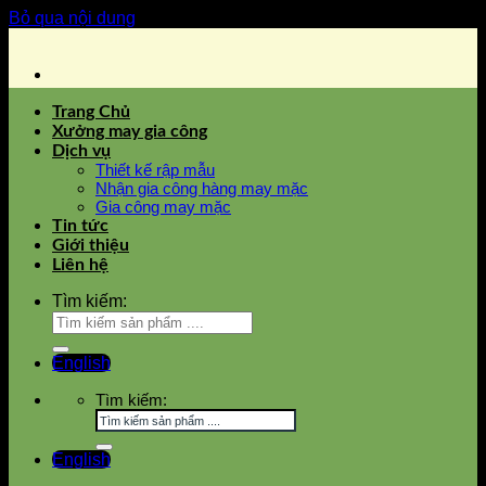
Bỏ qua nội dung
Trang Chủ
Xưởng may gia công
Dịch vụ
Thiết kế rập mẫu
Nhận gia công hàng may mặc
Gia công may mặc
Tin tức
Giới thiệu
Liên hệ
Tìm kiếm:
English
Tìm kiếm:
English