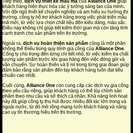
Tiếp theo,
dịch vụ thiết kế mẫu mã
của
Alliance One
giúp
khách hàng hiện thực hóa các ý tưởng sáng tạo của mình.
Với đội ngũ thiết kế chuyên nghiệp và am hiểu xu hướng thị
trường, công ty hỗ trợ khách hàng trong việc phát triển mẫu
mã mới, từ việc lựa chọn chất liệu đến kiểu dáng, màu sắc.
Điều này không chỉ giúp tiết kiệm thời gian mà còn tăng tính
cạnh tranh cho sản phẩm trên thị trường.
Ngoài ra,
dịch vụ hoàn thiện sản phẩm
cũng là một phần
không thể thiếu trong quy trình gia công của
Alliance One
.
Công ty chú trọng đến từng chi tiết nhỏ, từ việc kiểm tra chất
lượng sản phẩm trước khi giao hàng đến việc đóng gói và
vận chuyển. Sự hoàn thiện và tỉ mỉ trong từng giai đoạn giúp
đảm bảo rằng sản phẩm đến tay khách hàng luôn đạt tiêu
chuẩn cao nhất.
Cuối cùng,
Alliance One
còn cung cấp các dịch vụ gia công
theo yêu cầu riêng, giúp khách hàng có thể tùy chỉnh sản
phẩm theo nhu cầu và sở thích cá nhân. Khả năng linh hoạt
này đã giúp công ty thu hút được nhiều đối tác lớn trong và
ngoài nước, từ đó mở rộng mạng lưới khách hàng và nâng
cao uy tín thương hiệu trên thị trường.