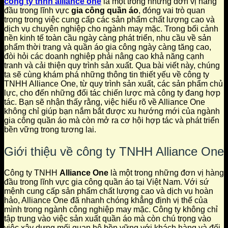
công ty tnhh alliance one
là một trong những đơn vị hàng
đầu trong lĩnh vực
gia công quần áo
, đóng vai trò quan
trọng trong việc cung cấp các sản phẩm chất lượng cao và
dịch vụ chuyên nghiệp cho ngành may mặc. Trong bối cảnh
nền kinh tế toàn cầu ngày càng phát triển, nhu cầu về sản
phẩm thời trang và quần áo gia công ngày càng tăng cao,
đòi hỏi các doanh nghiệp phải nâng cao khả năng cạnh
tranh và cải thiện quy trình sản xuất. Qua bài viết này, chúng
ta sẽ cùng khám phá những thông tin thiết yếu về công ty
TNHH Alliance One, từ quy trình sản xuất, các sản phẩm chủ
lực, cho đến những đối tác chiến lược mà công ty đang hợp
tác. Bạn sẽ nhận thấy rằng, việc hiểu rõ về Alliance One
không chỉ giúp bạn nắm bắt được xu hướng mới của ngành
gia công quần áo mà còn mở ra cơ hội hợp tác và phát triển
bền vững trong tương lai.
Giới thiệu về công ty TNHH Alliance One
Công ty TNHH
Alliance One
là một trong những đơn vị hàng
đầu trong lĩnh vực gia công quần áo tại Việt Nam. Với sứ
mệnh cung cấp sản phẩm chất lượng cao và dịch vụ hoàn
hảo, Alliance One đã nhanh chóng khẳng định vị thế của
mình trong ngành công nghiệp may mặc. Công ty không chỉ
tập trung vào việc sản xuất quần áo mà còn chú trọng vào
việc xây dựng mối quan hệ bền vững với khách hàng và đối