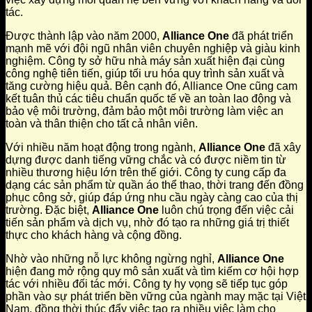
tác.
Được thành lập vào năm 2000,
Alliance One
đã phát triển
mạnh mẽ với đội ngũ nhân viên chuyên nghiệp và giàu kinh
nghiệm. Công ty sở hữu nhà máy sản xuất hiện đại cùng
công nghệ tiên tiến, giúp tối ưu hóa quy trình sản xuất và
tăng cường hiệu quả. Bên cạnh đó, Alliance One cũng cam
kết tuân thủ các tiêu chuẩn quốc tế về an toàn lao động và
bảo vệ môi trường, đảm bảo một môi trường làm việc an
toàn và thân thiện cho tất cả nhân viên.
Với nhiều năm hoạt động trong ngành,
Alliance One
đã xây
dựng được danh tiếng vững chắc và có được niềm tin từ
nhiều thương hiệu lớn trên thế giới. Công ty cung cấp đa
dạng các sản phẩm từ quần áo thể thao, thời trang đến đồng
phục công sở, giúp đáp ứng nhu cầu ngày càng cao của thị
trường. Đặc biệt,
Alliance One
luôn chú trọng đến việc cải
tiến sản phẩm và dịch vụ, nhờ đó tạo ra những giá trị thiết
thực cho khách hàng và cộng đồng.
Nhờ vào những nỗ lực không ngừng nghỉ,
Alliance One
hiện đang mở rộng quy mô sản xuất và tìm kiếm cơ hội hợp
tác với nhiều đối tác mới. Công ty hy vọng sẽ tiếp tục góp
phần vào sự phát triển bền vững của ngành may mặc tại Việt
Nam, đồng thời thúc đẩy việc tạo ra nhiều việc làm cho