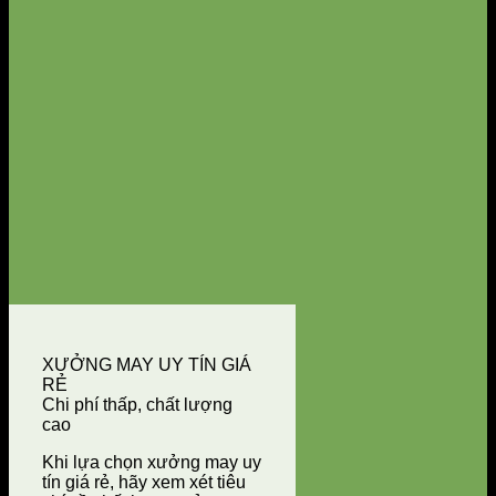
XƯỞNG MAY UY TÍN GIÁ
RẺ
Chi phí thấp, chất lượng
cao
Khi lựa chọn xưởng may uy
tín giá rẻ, hãy xem xét tiêu