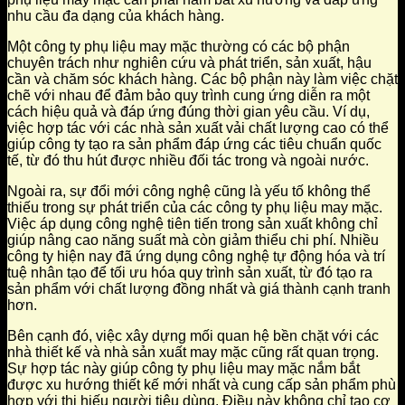
nhu cầu đa dạng của khách hàng.
Một công ty phụ liệu may mặc thường có các bộ phận
chuyên trách như nghiên cứu và phát triển, sản xuất, hậu
cần và chăm sóc khách hàng. Các bộ phận này làm việc chặt
chẽ với nhau để đảm bảo quy trình cung ứng diễn ra một
cách hiệu quả và đáp ứng đúng thời gian yêu cầu. Ví dụ,
việc hợp tác với các nhà sản xuất vải chất lượng cao có thể
giúp công ty tạo ra sản phẩm đáp ứng các tiêu chuẩn quốc
tế, từ đó thu hút được nhiều đối tác trong và ngoài nước.
Ngoài ra, sự đổi mới công nghệ cũng là yếu tố không thể
thiếu trong sự phát triển của các công ty phụ liệu may mặc.
Việc áp dụng công nghệ tiên tiến trong sản xuất không chỉ
giúp nâng cao năng suất mà còn giảm thiểu chi phí. Nhiều
công ty hiện nay đã ứng dụng công nghệ tự động hóa và trí
tuệ nhân tạo để tối ưu hóa quy trình sản xuất, từ đó tạo ra
sản phẩm với chất lượng đồng nhất và giá thành cạnh tranh
hơn.
Bên cạnh đó, việc xây dựng mối quan hệ bền chặt với các
nhà thiết kế và nhà sản xuất may mặc cũng rất quan trọng.
Sự hợp tác này giúp công ty phụ liệu may mặc nắm bắt
được xu hướng thiết kế mới nhất và cung cấp sản phẩm phù
hợp với thị hiếu người tiêu dùng. Điều này không chỉ tạo cơ