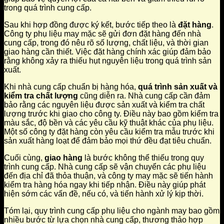
trong quá trình cung cấp.
Sau khi hợp đồng được ký kết, bước tiếp theo là
đặt hàng
.
Công ty phụ liệu may mặc sẽ gửi đơn đặt hàng đến nhà
cung cấp, trong đó nêu rõ số lượng, chất liệu, và thời gian
giao hàng cần thiết. Việc đặt hàng chính xác giúp đảm bảo
rằng không xảy ra thiếu hụt nguyên liệu trong quá trình sản
xuất.
Khi nhà cung cấp chuẩn bị hàng hóa,
quá trình sản xuất và
kiểm tra chất lượng
cũng diễn ra. Nhà cung cấp cần đảm
bảo rằng các nguyên liệu được sản xuất và kiểm tra chất
lượng trước khi giao cho công ty. Điều này bao gồm kiểm tra
màu sắc, độ bền và các yêu cầu kỹ thuật khác của phụ liệu.
Một số công ty đặt hàng còn yêu cầu kiểm tra mẫu trước khi
sản xuất hàng loạt để đảm bảo mọi thứ đều đạt tiêu chuẩn.
Cuối cùng,
giao hàng
là bước không thể thiếu trong quy
trình cung cấp. Nhà cung cấp sẽ vận chuyển các phụ liệu
đến địa chỉ đã thỏa thuận, và công ty may mặc sẽ tiến hành
kiểm tra hàng hóa ngay khi tiếp nhận. Điều này giúp phát
hiện sớm các vấn đề, nếu có, và tiến hành xử lý kịp thời.
Tóm lại, quy trình cung cấp phụ liệu cho ngành may bao gồm
nhiều bước từ lựa chọn nhà cung cấp, thương thảo hợp