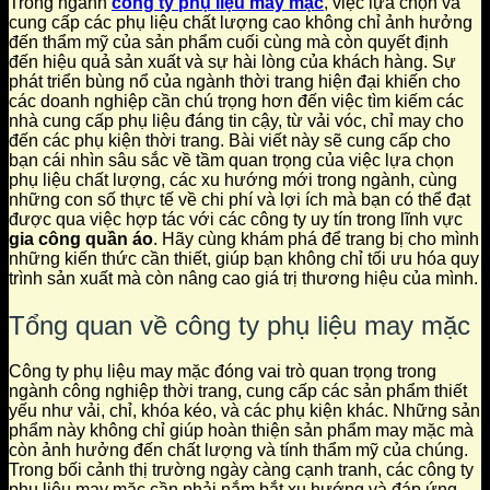
Trong ngành
công ty phụ liệu may mặc
, việc lựa chọn và
cung cấp các phụ liệu chất lượng cao không chỉ ảnh hưởng
đến thẩm mỹ của sản phẩm cuối cùng mà còn quyết định
đến hiệu quả sản xuất và sự hài lòng của khách hàng. Sự
phát triển bùng nổ của ngành thời trang hiện đại khiến cho
các doanh nghiệp cần chú trọng hơn đến việc tìm kiếm các
nhà cung cấp phụ liệu đáng tin cậy, từ vải vóc, chỉ may cho
đến các phụ kiện thời trang. Bài viết này sẽ cung cấp cho
bạn cái nhìn sâu sắc về tầm quan trọng của việc lựa chọn
phụ liệu chất lượng, các xu hướng mới trong ngành, cùng
những con số thực tế về chi phí và lợi ích mà bạn có thể đạt
được qua việc hợp tác với các công ty uy tín trong lĩnh vực
gia công quần áo
. Hãy cùng khám phá để trang bị cho mình
những kiến thức cần thiết, giúp bạn không chỉ tối ưu hóa quy
trình sản xuất mà còn nâng cao giá trị thương hiệu của mình.
Tổng quan về công ty phụ liệu may mặc
Công ty phụ liệu may mặc đóng vai trò quan trọng trong
ngành công nghiệp thời trang, cung cấp các sản phẩm thiết
yếu như vải, chỉ, khóa kéo, và các phụ kiện khác. Những sản
phẩm này không chỉ giúp hoàn thiện sản phẩm may mặc mà
còn ảnh hưởng đến chất lượng và tính thẩm mỹ của chúng.
Trong bối cảnh thị trường ngày càng cạnh tranh, các công ty
phụ liệu may mặc cần phải nắm bắt xu hướng và đáp ứng