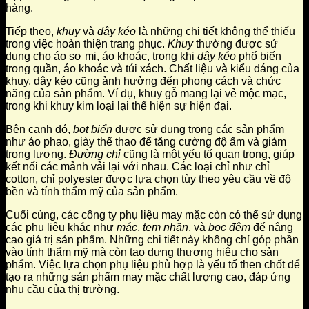
hàng.
Tiếp theo,
khuy
và
dây kéo
là những chi tiết không thể thiếu
trong việc hoàn thiện trang phục.
Khuy
thường được sử
dụng cho áo sơ mi, áo khoác, trong khi
dây kéo
phổ biến
trong quần, áo khoác và túi xách. Chất liệu và kiểu dáng của
khuy, dây kéo cũng ảnh hưởng đến phong cách và chức
năng của sản phẩm. Ví dụ, khuy gỗ mang lại vẻ mộc mạc,
trong khi khuy kim loại lại thể hiện sự hiện đại.
Bên cạnh đó,
bọt biển
được sử dụng trong các sản phẩm
như áo phao, giày thể thao để tăng cường độ ấm và giảm
trọng lượng.
Đường chỉ
cũng là một yếu tố quan trọng, giúp
kết nối các mảnh vải lại với nhau. Các loại chỉ như chỉ
cotton, chỉ polyester được lựa chọn tùy theo yêu cầu về độ
bền và tính thẩm mỹ của sản phẩm.
Cuối cùng, các công ty phụ liệu may mặc còn có thể sử dụng
các phụ liệu khác như
mác
,
tem nhãn
, và
bọc đệm
để nâng
cao giá trị sản phẩm. Những chi tiết này không chỉ góp phần
vào tính thẩm mỹ mà còn tạo dựng thương hiệu cho sản
phẩm. Việc lựa chọn phụ liệu phù hợp là yếu tố then chốt để
tạo ra những sản phẩm may mặc chất lượng cao, đáp ứng
nhu cầu của thị trường.