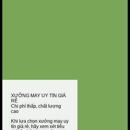
XƯỞNG MAY UY TÍN GIÁ
RẺ
Chi phí thấp, chất lượng
cao
Khi lựa chọn xưởng may uy
tín giá rẻ, hãy xem xét tiêu