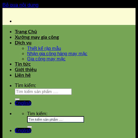
Bỏ qua nội dung
Trang Chủ
Xưởng may gia công
Dịch vụ
Thiết kế rập mẫu
Nhận gia công hàng may mặc
Gia công may mặc
Tin tức
Giới thiệu
Liên hệ
Tìm kiếm:
English
Tìm kiếm:
English