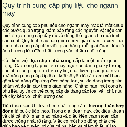
Quy trình cung cấp phụ liệu cho ngành
may
Quy trình cung cấp phụ liệu cho ngành may mặc là một chuỗi
các bước quan trọng, đảm bảo rằng các nguyên vật liệu cần
thiết được cung cấp đầy đủ và đúng thời gian cho quá trình
sản xuất. Quy trình này bao gồm nhiều giai đoạn, từ việc lựa
chọn nhà cung cấp đến việc giao hàng, mỗi giai đoạn đều có
ảnh hưởng lớn đến chất lượng sản phẩm cuối cùng.
Đầu tiên, việc
lựa chọn nhà cung cấp
là một bước quan
trọng. Các công ty phụ liệu may mặc cần đánh giá kỹ lưỡng
các nhà cung cấp dựa trên uy tín, chất lượng sản phẩm và
khả năng cung cấp kịp thời. Một số yếu tố cần xem xét bao
gồm khả năng đáp ứng đơn hàng lớn, sự đa dạng trong sản
phẩm và độ tin cậy trong giao hàng. Chẳng hạn, một công ty
phụ liệu uy tín có thể cung cấp đa dạng các loại vải, chỉ, nút,
và dây kéo với chất lượng cao.
Tiếp theo, sau khi lựa chọn nhà cung cấp,
thương thảo hợp
đồng
là bước tiếp theo. Trong giai đoạn này, các điều khoản
về giá cả, thời gian giao hàng và điều kiện thanh toán cần
được thống nhất rõ ràng. Việc có một hợp đồng chặt chẽ
giúp bảo vệ quyền lợi của cả hai bên và giảm thiểu rủi ro