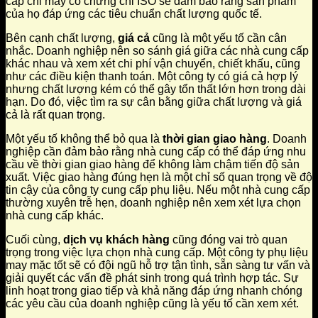
cấp chỉ may có chứng chỉ ISO sẽ đảm bảo rằng sản phẩm
của họ đáp ứng các tiêu chuẩn chất lượng quốc tế.
Bên cạnh chất lượng,
giá cả
cũng là một yếu tố cần cân
nhắc. Doanh nghiệp nên so sánh giá giữa các nhà cung cấp
khác nhau và xem xét chi phí vận chuyển, chiết khấu, cũng
như các điều kiện thanh toán. Một công ty có giá cả hợp lý
nhưng chất lượng kém có thể gây tổn thất lớn hơn trong dài
hạn. Do đó, việc tìm ra sự cân bằng giữa chất lượng và giá
cả là rất quan trọng.
Một yếu tố không thể bỏ qua là
thời gian giao hàng
. Doanh
nghiệp cần đảm bảo rằng nhà cung cấp có thể đáp ứng nhu
cầu về thời gian giao hàng để không làm chậm tiến độ sản
xuất. Việc giao hàng đúng hẹn là một chỉ số quan trọng về độ
tin cậy của công ty cung cấp phụ liệu. Nếu một nhà cung cấp
thường xuyên trễ hẹn, doanh nghiệp nên xem xét lựa chọn
nhà cung cấp khác.
Cuối cùng,
dịch vụ khách hàng
cũng đóng vai trò quan
trọng trong việc lựa chọn nhà cung cấp. Một công ty phụ liệu
may mặc tốt sẽ có đội ngũ hỗ trợ tận tình, sẵn sàng tư vấn và
giải quyết các vấn đề phát sinh trong quá trình hợp tác. Sự
linh hoạt trong giao tiếp và khả năng đáp ứng nhanh chóng
các yêu cầu của doanh nghiệp cũng là yếu tố cần xem xét.