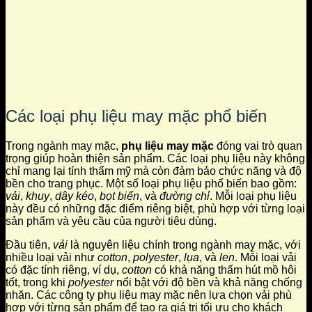
Các loại phụ liệu may mặc phổ biến
Trong ngành may mặc,
phụ liệu may mặc
đóng vai trò quan
trọng giúp hoàn thiện sản phẩm. Các loại phụ liệu này không
chỉ mang lại tính thẩm mỹ mà còn đảm bảo chức năng và độ
bền cho trang phục. Một số loại phụ liệu phổ biến bao gồm:
vải
,
khuy
,
dây kéo
,
bọt biển
, và
đường chỉ
. Mỗi loại phụ liệu
này đều có những đặc điểm riêng biệt, phù hợp với từng loại
sản phẩm và yêu cầu của người tiêu dùng.
Đầu tiên,
vải
là nguyên liệu chính trong ngành may mặc, với
nhiều loại vải như
cotton
,
polyester
,
lụa
, và
len
. Mỗi loại vải
có đặc tính riêng, ví dụ,
cotton
có khả năng thấm hút mồ hôi
tốt, trong khi
polyester
nổi bật với độ bền và khả năng chống
nhăn. Các công ty phụ liệu may mặc nên lựa chọn vải phù
hợp với từng sản phẩm để tạo ra giá trị tối ưu cho khách