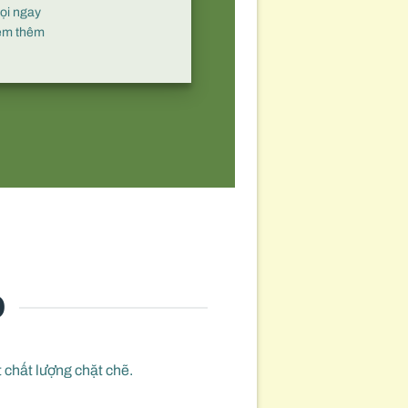
ọi ngay
em thêm
O
t chất lượng chặt chẽ.