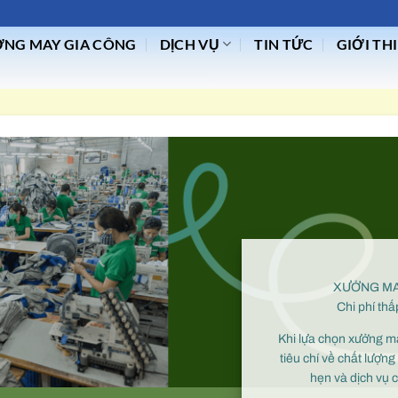
NG MAY GIA CÔNG
DỊCH VỤ
TIN TỨC
GIỚI TH
XƯỞNG MAY
Chi phí thấ
Khi lựa chọn xưởng ma
tiêu chí về chất lượ
hẹn và dịch vụ