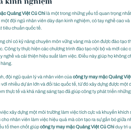
và kinh nghiệm
mặc Quảng Việt Củ Chi
là một trong những yếu tố quan trọng nhấ
 một đội ngũ nhân viên dày dạn kinh nghiệm, có tay nghề cao và 
 tiêu chuẩn quốc tế.
ông chỉ có kỹ năng chuyên môn vững vàng mà còn được đào tạo 
Công ty thực hiện các chương trình đào tạo nội bộ và mời các ch
ay nghề và cải thiện hiệu suất làm việc. Điều này giúp họ không c
h hàng.
h, đội ngũ quản lý và nhân viên của
công ty may mặc Quảng Việ
 với nhiều dự án lớn và đối tác quốc tế, từ đó xây dựng được mộ
ệm thực tế và khả năng sáng tạo đã giúp công ty phát triển nhữn
 việc xây dựng một môi trường làm việc tích cực và khuyến khích 
 cho nhân viên làm việc hiệu quả mà còn tạo ra sự gắn bó giữa nh
ếu tố then chốt giúp
công ty may mặc Quảng Việt Củ Chi
duy trì 