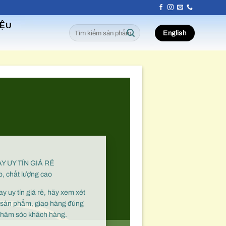
IỆU
Tìm
English
kiếm:
 UY TÍN GIÁ RẺ
p, chất lượng cao
y uy tín giá rẻ, hãy xem xét
ng sản phẩm, giao hàng đúng
 chăm sóc khách hàng.