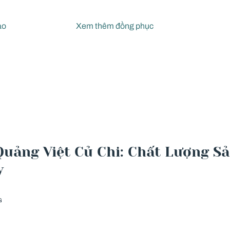
ao
Xem thêm đồng phục
uảng Việt Củ Chi: Chất Lượng S
y
G