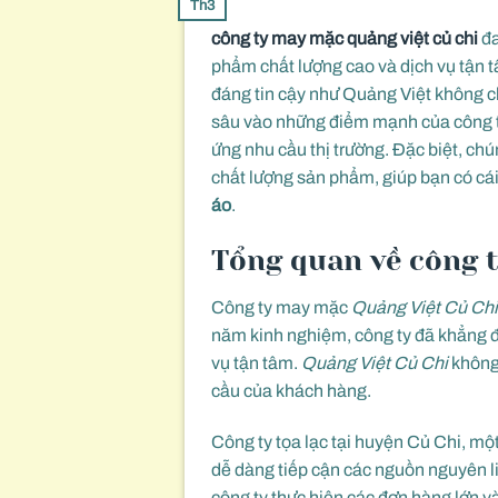
Th3
công ty may mặc quảng việt củ chi
đa
phẩm chất lượng cao và dịch vụ tận 
đáng tin cậy như Quảng Việt không chỉ
sâu vào những điểm mạnh của công ty
ứng nhu cầu thị trường. Đặc biệt, chú
chất lượng sản phẩm, giúp bạn có cái
áo
.
Tổng quan về công 
Công ty may mặc
Quảng Việt Củ Ch
năm kinh nghiệm, công ty đã khẳng đị
vụ tận tâm.
Quảng Việt Củ Chi
không 
cầu của khách hàng.
Công ty tọa lạc tại huyện Củ Chi, một 
dễ dàng tiếp cận các nguồn nguyên liệ
công ty thực hiện các đơn hàng lớn v