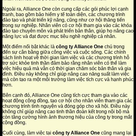
Ngoài ra, Alliance One còn cung cấp các gói phúc lợi cạnh
tranh, bao gồm bảo hiểm y tế toàn diện, các chương trình
đào tạo và phát triển kỹ năng, cũng như cơ hội thăng tiến
trong sự nghiệp. Nhân viên có cơ hội tham gia vào các khóa
đào tạo chuyên môn và phát triển bản thân, giúp họ nâng cao
năng lực và đạt được mục tiêu nghề nghiệp cá nhân.
Một điểm nổi bật khác là
công ty Alliance One
chú trọng
đến sự cân bằng giữa công việc và cuộc sống. Các chính
sách linh hoạt về thời gian làm việc và các chương trình hỗ
trợ sức khỏe tinh thần đảm bảo rằng nhân viên có thể làm
việc hiệu quả mà vẫn có thời gian chăm sóc bản thân và gia
đình. Điều này không chỉ giúp nâng cao năng suất làm việc
mà còn tạo ra một môi trường làm việc tích cực và hạnh phúc
hơn.
Bên cạnh đó, Alliance One cũng tích cực tham gia vào các
hoạt động cộng đồng, tạo cơ hội cho nhân viên tham gia các
chương trình tình nguyện và đóng góp cho xã hội. Điều này
không chỉ giúp nâng cao tinh thần đoàn kết trong nội bộ mà
còn tăng cường hình ảnh thương hiệu của công ty trong mắt
cộng đồng.
Cuối cùng, làm việc tại
công ty Alliance One
cũng mang lại