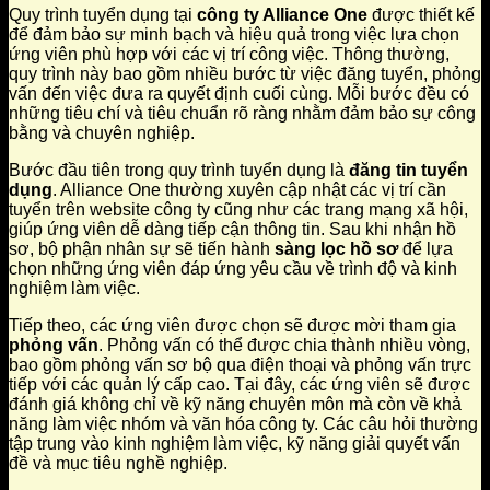
Quy trình tuyển dụng tại
công ty Alliance One
được thiết kế
để đảm bảo sự minh bạch và hiệu quả trong việc lựa chọn
ứng viên phù hợp với các vị trí công việc. Thông thường,
quy trình này bao gồm nhiều bước từ việc đăng tuyển, phỏng
vấn đến việc đưa ra quyết định cuối cùng. Mỗi bước đều có
những tiêu chí và tiêu chuẩn rõ ràng nhằm đảm bảo sự công
bằng và chuyên nghiệp.
Bước đầu tiên trong quy trình tuyển dụng là
đăng tin tuyển
dụng
. Alliance One thường xuyên cập nhật các vị trí cần
tuyển trên website công ty cũng như các trang mạng xã hội,
giúp ứng viên dễ dàng tiếp cận thông tin. Sau khi nhận hồ
sơ, bộ phận nhân sự sẽ tiến hành
sàng lọc hồ sơ
để lựa
chọn những ứng viên đáp ứng yêu cầu về trình độ và kinh
nghiệm làm việc.
Tiếp theo, các ứng viên được chọn sẽ được mời tham gia
phỏng vấn
. Phỏng vấn có thể được chia thành nhiều vòng,
bao gồm phỏng vấn sơ bộ qua điện thoại và phỏng vấn trực
tiếp với các quản lý cấp cao. Tại đây, các ứng viên sẽ được
đánh giá không chỉ về kỹ năng chuyên môn mà còn về khả
năng làm việc nhóm và văn hóa công ty. Các câu hỏi thường
tập trung vào kinh nghiệm làm việc, kỹ năng giải quyết vấn
đề và mục tiêu nghề nghiệp.