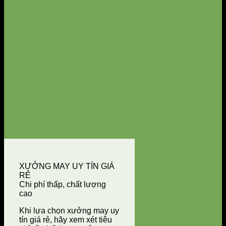
XƯỞNG MAY UY TÍN GIÁ
RẺ
Chi phí thấp, chất lượng
cao
Khi lựa chọn xưởng may uy
tín giá rẻ, hãy xem xét tiêu