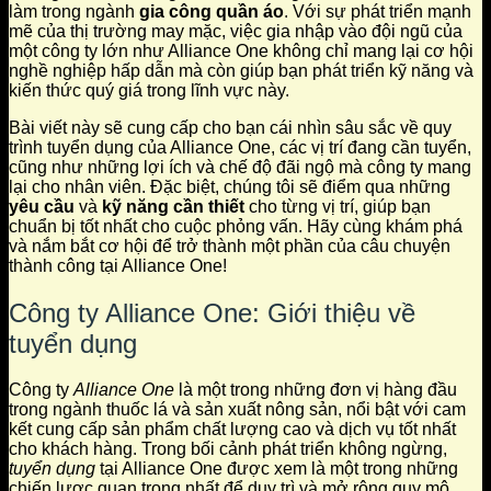
làm trong ngành
gia công quần áo
. Với sự phát triển mạnh
mẽ của thị trường may mặc, việc gia nhập vào đội ngũ của
một công ty lớn như Alliance One không chỉ mang lại cơ hội
nghề nghiệp hấp dẫn mà còn giúp bạn phát triển kỹ năng và
kiến thức quý giá trong lĩnh vực này.
Bài viết này sẽ cung cấp cho bạn cái nhìn sâu sắc về quy
trình tuyển dụng của Alliance One, các vị trí đang cần tuyển,
cũng như những lợi ích và chế độ đãi ngộ mà công ty mang
lại cho nhân viên. Đặc biệt, chúng tôi sẽ điểm qua những
yêu cầu
và
kỹ năng cần thiết
cho từng vị trí, giúp bạn
chuẩn bị tốt nhất cho cuộc phỏng vấn. Hãy cùng khám phá
và nắm bắt cơ hội để trở thành một phần của câu chuyện
thành công tại Alliance One!
Công ty Alliance One: Giới thiệu về
tuyển dụng
Công ty
Alliance One
là một trong những đơn vị hàng đầu
trong ngành thuốc lá và sản xuất nông sản, nổi bật với cam
kết cung cấp sản phẩm chất lượng cao và dịch vụ tốt nhất
cho khách hàng. Trong bối cảnh phát triển không ngừng,
tuyển dụng
tại Alliance One được xem là một trong những
chiến lược quan trọng nhất để duy trì và mở rộng quy mô