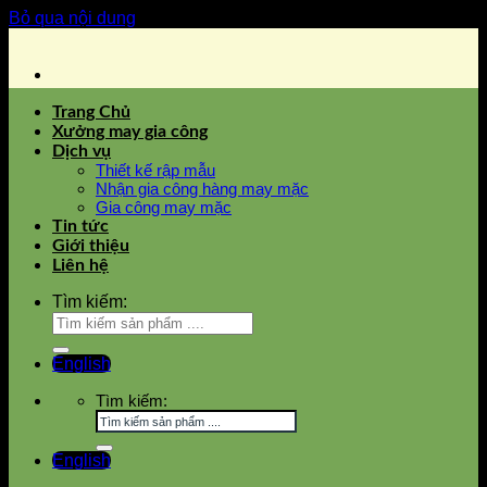
Bỏ qua nội dung
Trang Chủ
Xưởng may gia công
Dịch vụ
Thiết kế rập mẫu
Nhận gia công hàng may mặc
Gia công may mặc
Tin tức
Giới thiệu
Liên hệ
Tìm kiếm:
English
Tìm kiếm:
English