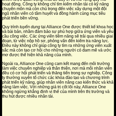
hoạt động. Công ty không chỉ tìm kiếm nhân tài có kỹ năng
chuyên môn mà còn chú trọng đến việc xây dựng một đội
ngũ nhân viên có tâm huyết và đồng hành cùng mục tiêu
phát triển bền vững.
Quy trình
tuyển dụng
tại Alliance One được thiết kế khoa học
và bài bản, nhằm đảm bảo sự phù hợp giữa ứng viên và yêu
cầu công việc. Các ứng viên tiềm năng sẽ trải qua nhiều giai
đoạn, từ việc nộp hồ sơ, phỏng vấn đến kiểm tra năng lực.
Điều này không chỉ giúp công ty tìm ra những ứng viên xuất
sắc mà còn tạo cơ hội cho những người có đam mê và ước
mơ được thể hiện khả năng của mình.
Ngoài ra, Alliance One cũng cam kết mang đến môi trường
làm việc chuyên nghiệp và thân thiện, nơi mà mỗi nhân viên
đều có cơ hội phát triển và thăng tiến trong sự nghiệp. Công
ty thường xuyên tổ chức các khóa đào tạo và chương trình
phát triển kỹ năng, giúp nhân viên nâng cao kiến thức và khả
năng làm việc. Với những giá trị cốt lõi này, Alliance One
không ngừng khẳng định vị thế của mình trên thị trường và
thu hút được nhiều nhân tài.