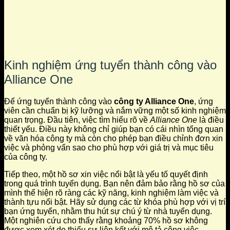
Kinh nghiệm ứng tuyển thành công vào
Alliance One
Để ứng tuyển thành công vào
công ty Alliance One
, ứng
viên cần chuẩn bị kỹ lưỡng và nắm vững một số kinh nghiệm
quan trọng. Đầu tiên, việc tìm hiểu rõ về
Alliance One
là điều
thiết yếu. Điều này không chỉ giúp bạn có cái nhìn tổng quan
về văn hóa công ty mà còn cho phép bạn điều chỉnh đơn xin
việc và phỏng vấn sao cho phù hợp với giá trị và mục tiêu
của công ty.
Tiếp theo, một hồ sơ xin việc nổi bật là yếu tố quyết định
trong quá trình tuyển dụng. Bạn nên đảm bảo rằng hồ sơ của
mình thể hiện rõ ràng các kỹ năng, kinh nghiệm làm việc và
thành tựu nổi bật. Hãy sử dụng các từ khóa phù hợp với vị trí
bạn ứng tuyển, nhằm thu hút sự chú ý từ nhà tuyển dụng.
Một nghiên cứu cho thấy rằng khoảng 70% hồ sơ không
được xem xét do thiếu sự liên kết với mô tả công việc.