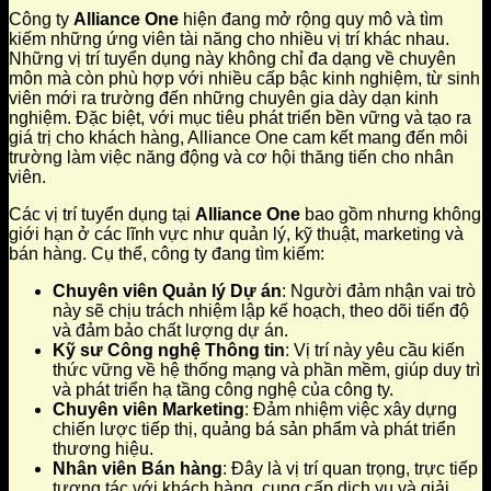
Công ty
Alliance One
hiện đang mở rộng quy mô và tìm
kiếm những ứng viên tài năng cho nhiều vị trí khác nhau.
Những vị trí tuyển dụng này không chỉ đa dạng về chuyên
môn mà còn phù hợp với nhiều cấp bậc kinh nghiệm, từ sinh
viên mới ra trường đến những chuyên gia dày dạn kinh
nghiệm. Đặc biệt, với mục tiêu phát triển bền vững và tạo ra
giá trị cho khách hàng, Alliance One cam kết mang đến môi
trường làm việc năng động và cơ hội thăng tiến cho nhân
viên.
Các vị trí tuyển dụng tại
Alliance One
bao gồm nhưng không
giới hạn ở các lĩnh vực như quản lý, kỹ thuật, marketing và
bán hàng. Cụ thể, công ty đang tìm kiếm:
Chuyên viên Quản lý Dự án
: Người đảm nhận vai trò
này sẽ chịu trách nhiệm lập kế hoạch, theo dõi tiến độ
và đảm bảo chất lượng dự án.
Kỹ sư Công nghệ Thông tin
: Vị trí này yêu cầu kiến
thức vững về hệ thống mạng và phần mềm, giúp duy trì
và phát triển hạ tầng công nghệ của công ty.
Chuyên viên Marketing
: Đảm nhiệm việc xây dựng
chiến lược tiếp thị, quảng bá sản phẩm và phát triển
thương hiệu.
Nhân viên Bán hàng
: Đây là vị trí quan trọng, trực tiếp
tương tác với khách hàng, cung cấp dịch vụ và giải