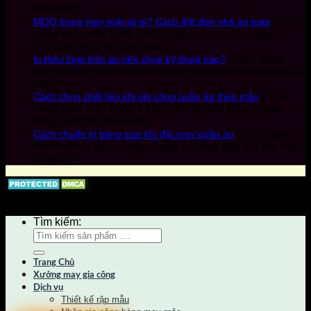
theo mẫu
Chức
MOQ trong may mặc là gì? Cách đặt đơn nhỏ an toàn
năng bình luận bị tắt
ở MOQ trong may mặc là gì?
Cách đặt đơn nhỏ an toàn
Chức năng
In thêu logo trên áo nên chọn kỹ thuật nào?
bình luận bị tắt
ở In thêu logo trên áo nên chọn kỹ thuật
nào?
Chức
Cách chọn chất liệu khi gia công quần áo theo mẫu
năng bình luận bị tắt
ở Cách chọn chất liệu khi gia
công quần áo theo mẫu
Chức năng
Cách chuẩn bị bảng size khi đặt may quần áo
bình luận bị tắt
ở Cách chuẩn bị bảng size khi đặt may
quần áo
Copyright 2026 by Canaan Group © All Rights Reserved
Tìm kiếm:
Trang Chủ
Xưởng may gia công
Dịch vụ
Thiết kế rập mẫu