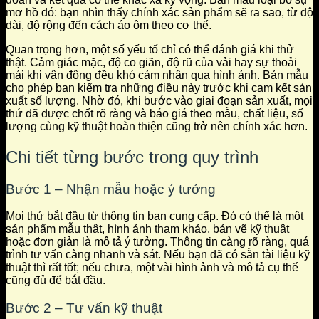
mơ hồ đó: bạn nhìn thấy chính xác sản phẩm sẽ ra sao, từ độ
dài, độ rộng đến cách áo ôm theo cơ thể.
Quan trọng hơn, một số yếu tố chỉ có thể đánh giá khi thử
thật. Cảm giác mặc, độ co giãn, độ rũ của vải hay sự thoải
mái khi vận động đều khó cảm nhận qua hình ảnh. Bản mẫu
cho phép bạn kiểm tra những điều này trước khi cam kết sản
xuất số lượng. Nhờ đó, khi bước vào giai đoạn sản xuất, mọi
thứ đã được chốt rõ ràng và báo giá theo mẫu, chất liệu, số
lượng cùng kỹ thuật hoàn thiện cũng trở nên chính xác hơn.
Chi tiết từng bước trong quy trình
Bước 1 – Nhận mẫu hoặc ý tưởng
Mọi thứ bắt đầu từ thông tin bạn cung cấp. Đó có thể là một
sản phẩm mẫu thật, hình ảnh tham khảo, bản vẽ kỹ thuật
hoặc đơn giản là mô tả ý tưởng. Thông tin càng rõ ràng, quá
trình tư vấn càng nhanh và sát. Nếu bạn đã có sẵn tài liệu kỹ
thuật thì rất tốt; nếu chưa, một vài hình ảnh và mô tả cụ thể
cũng đủ để bắt đầu.
Bước 2 – Tư vấn kỹ thuật