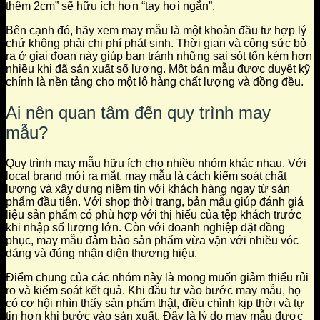
thêm 2cm” sẽ hữu ích hơn “tay hơi ngắn”.
Bên cạnh đó, hãy xem may mẫu là một khoản đầu tư hợp lý
chứ không phải chi phí phát sinh. Thời gian và công sức bỏ
ra ở giai đoạn này giúp bạn tránh những sai sót tốn kém hơn
nhiều khi đã sản xuất số lượng. Một bản mẫu được duyệt kỹ
chính là nền tảng cho một lô hàng chất lượng và đồng đều.
Ai nên quan tâm đến quy trình may
mẫu?
Quy trình may mẫu hữu ích cho nhiều nhóm khác nhau. Với
local brand mới ra mắt, may mẫu là cách kiểm soát chất
lượng và xây dựng niềm tin với khách hàng ngay từ sản
phẩm đầu tiên. Với shop thời trang, bản mẫu giúp đánh giá
liệu sản phẩm có phù hợp với thị hiếu của tệp khách trước
khi nhập số lượng lớn. Còn với doanh nghiệp đặt đồng
phục, may mẫu đảm bảo sản phẩm vừa vặn với nhiều vóc
dáng và đúng nhận diện thương hiệu.
Điểm chung của các nhóm này là mong muốn giảm thiểu rủi
ro và kiểm soát kết quả. Khi đầu tư vào bước may mẫu, họ
có cơ hội nhìn thấy sản phẩm thật, điều chỉnh kịp thời và tự
tin hơn khi bước vào sản xuất. Đây là lý do may mẫu được