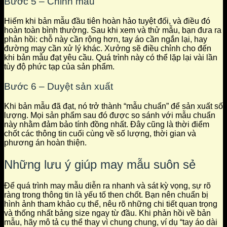
Bước 5 – Chỉnh mẫu
Hiếm khi bản mẫu đầu tiên hoàn hảo tuyệt đối, và điều đó
hoàn toàn bình thường. Sau khi xem và thử mẫu, bạn đưa ra
phản hồi: chỗ này cần rộng hơn, tay áo cần ngắn lại, hay
đường may cần xử lý khác. Xưởng sẽ điều chỉnh cho đến
khi bản mẫu đạt yêu cầu. Quá trình này có thể lặp lại vài lần
tùy độ phức tạp của sản phẩm.
Bước 6 – Duyệt sản xuất
Khi bản mẫu đã đạt, nó trở thành “mẫu chuẩn” để sản xuất số
lượng. Mọi sản phẩm sau đó được so sánh với mẫu chuẩn
này nhằm đảm bảo tính đồng nhất. Đây cũng là thời điểm
chốt các thông tin cuối cùng về số lượng, thời gian và
phương án hoàn thiện.
Những lưu ý giúp may mẫu suôn sẻ
Để quá trình may mẫu diễn ra nhanh và sát kỳ vọng, sự rõ
ràng trong thông tin là yếu tố then chốt. Bạn nên chuẩn bị
hình ảnh tham khảo cụ thể, nêu rõ những chi tiết quan trọng
và thống nhất bảng size ngay từ đầu. Khi phản hồi về bản
mẫu, hãy mô tả cụ thể thay vì chung chung, ví dụ “tay áo dài