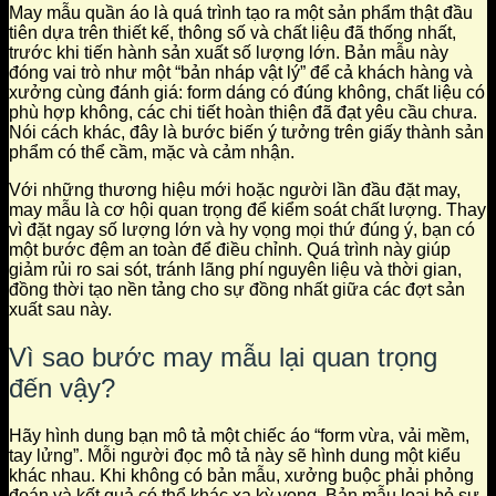
May mẫu quần áo là quá trình tạo ra một sản phẩm thật đầu
tiên dựa trên thiết kế, thông số và chất liệu đã thống nhất,
trước khi tiến hành sản xuất số lượng lớn. Bản mẫu này
đóng vai trò như một “bản nháp vật lý” để cả khách hàng và
xưởng cùng đánh giá: form dáng có đúng không, chất liệu có
phù hợp không, các chi tiết hoàn thiện đã đạt yêu cầu chưa.
Nói cách khác, đây là bước biến ý tưởng trên giấy thành sản
phẩm có thể cầm, mặc và cảm nhận.
Với những thương hiệu mới hoặc người lần đầu đặt may,
may mẫu là cơ hội quan trọng để kiểm soát chất lượng. Thay
vì đặt ngay số lượng lớn và hy vọng mọi thứ đúng ý, bạn có
một bước đệm an toàn để điều chỉnh. Quá trình này giúp
giảm rủi ro sai sót, tránh lãng phí nguyên liệu và thời gian,
đồng thời tạo nền tảng cho sự đồng nhất giữa các đợt sản
xuất sau này.
Vì sao bước may mẫu lại quan trọng
đến vậy?
Hãy hình dung bạn mô tả một chiếc áo “form vừa, vải mềm,
tay lửng”. Mỗi người đọc mô tả này sẽ hình dung một kiểu
khác nhau. Khi không có bản mẫu, xưởng buộc phải phỏng
đoán và kết quả có thể khác xa kỳ vọng. Bản mẫu loại bỏ sự