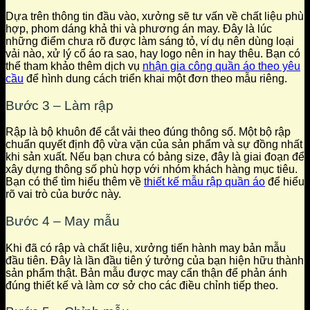
Dựa trên thông tin đầu vào, xưởng sẽ tư vấn về chất liệu phù
hợp, phom dáng khả thi và phương án may. Đây là lúc
những điểm chưa rõ được làm sáng tỏ, ví dụ nên dùng loại
vải nào, xử lý cổ áo ra sao, hay logo nên in hay thêu. Bạn có
thể tham khảo thêm dịch vụ
nhận gia công quần áo theo yêu
cầu
để hình dung cách triển khai một đơn theo mẫu riêng.
Bước 3 – Làm rập
Rập là bộ khuôn để cắt vải theo đúng thông số. Một bộ rập
chuẩn quyết định độ vừa vặn của sản phẩm và sự đồng nhất
khi sản xuất. Nếu bạn chưa có bảng size, đây là giai đoạn để
xây dựng thông số phù hợp với nhóm khách hàng mục tiêu.
Bạn có thể tìm hiểu thêm về
thiết kế mẫu rập quần áo
để hiểu
rõ vai trò của bước này.
Bước 4 – May mẫu
Khi đã có rập và chất liệu, xưởng tiến hành may bản mẫu
đầu tiên. Đây là lần đầu tiên ý tưởng của bạn hiện hữu thành
sản phẩm thật. Bản mẫu được may cẩn thận để phản ánh
đúng thiết kế và làm cơ sở cho các điều chỉnh tiếp theo.