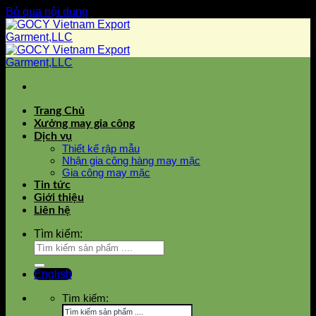
Bỏ qua nội dung
Trang Chủ
Xưởng may gia công
Dịch vụ
Thiết kế rập mẫu
Nhận gia công hàng may mặc
Gia công may mặc
Tin tức
Giới thiệu
Liên hệ
Tìm kiếm:
English
Tìm kiếm: