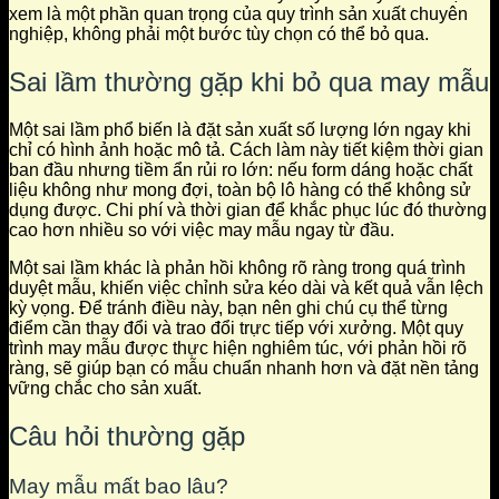
xem là một phần quan trọng của quy trình sản xuất chuyên
nghiệp, không phải một bước tùy chọn có thể bỏ qua.
Sai lầm thường gặp khi bỏ qua may mẫu
Một sai lầm phổ biến là đặt sản xuất số lượng lớn ngay khi
chỉ có hình ảnh hoặc mô tả. Cách làm này tiết kiệm thời gian
ban đầu nhưng tiềm ẩn rủi ro lớn: nếu form dáng hoặc chất
liệu không như mong đợi, toàn bộ lô hàng có thể không sử
dụng được. Chi phí và thời gian để khắc phục lúc đó thường
cao hơn nhiều so với việc may mẫu ngay từ đầu.
Một sai lầm khác là phản hồi không rõ ràng trong quá trình
duyệt mẫu, khiến việc chỉnh sửa kéo dài và kết quả vẫn lệch
kỳ vọng. Để tránh điều này, bạn nên ghi chú cụ thể từng
điểm cần thay đổi và trao đổi trực tiếp với xưởng. Một quy
trình may mẫu được thực hiện nghiêm túc, với phản hồi rõ
ràng, sẽ giúp bạn có mẫu chuẩn nhanh hơn và đặt nền tảng
vững chắc cho sản xuất.
Câu hỏi thường gặp
May mẫu mất bao lâu?