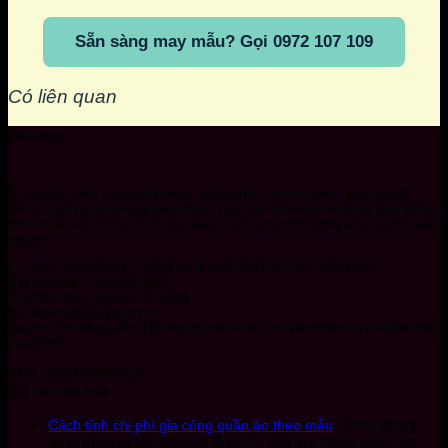
Sẵn sàng may mẫu? Gọi 0972 107 109
Có liên quan
Giới thiệu
Cung cấp dịch vụ thiết kế rập, điều chỉnh kích thước, giác sơ đồ
bằng máy tính và may mẫu theo yêu cầu của khách hàng dựa trên
mẫu thực tế, hình ảnh hoặc video, với quy trình khép kín và chuyên
nghiệp
Công ty: CÔNG TY TNHH MAY MẶC QUỐC TẾ GAVITEX
Mã số thuế: 1201691020
Số điện thoại: 0972 107 109
Email: info@gavitex.vn
Địa chỉ: 103 Nguyễn Thị Nhung, Khu đô Thị Vạn Phúc, Thủ Đức, Hồ
Chí Minh
XEM THÊM FANPAGE
Bài viết mới nhất
Chức năng
Cách tính chi phí gia công quần áo theo mẫu
bình luận bị tắt
ở Cách tính chi phí gia công quần áo