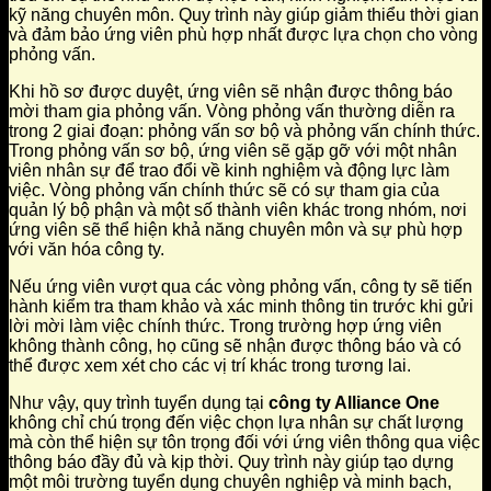
kỹ năng chuyên môn. Quy trình này giúp giảm thiểu thời gian
và đảm bảo ứng viên phù hợp nhất được lựa chọn cho vòng
phỏng vấn.
Khi hồ sơ được duyệt, ứng viên sẽ nhận được thông báo
mời tham gia phỏng vấn. Vòng phỏng vấn thường diễn ra
trong 2 giai đoạn: phỏng vấn sơ bộ và phỏng vấn chính thức.
Trong phỏng vấn sơ bộ, ứng viên sẽ gặp gỡ với một nhân
viên nhân sự để trao đổi về kinh nghiệm và động lực làm
việc. Vòng phỏng vấn chính thức sẽ có sự tham gia của
quản lý bộ phận và một số thành viên khác trong nhóm, nơi
ứng viên sẽ thể hiện khả năng chuyên môn và sự phù hợp
với văn hóa công ty.
Nếu ứng viên vượt qua các vòng phỏng vấn, công ty sẽ tiến
hành kiểm tra tham khảo và xác minh thông tin trước khi gửi
lời mời làm việc chính thức. Trong trường hợp ứng viên
không thành công, họ cũng sẽ nhận được thông báo và có
thể được xem xét cho các vị trí khác trong tương lai.
Như vậy, quy trình tuyển dụng tại
công ty Alliance One
không chỉ chú trọng đến việc chọn lựa nhân sự chất lượng
mà còn thể hiện sự tôn trọng đối với ứng viên thông qua việc
thông báo đầy đủ và kịp thời. Quy trình này giúp tạo dựng
một môi trường tuyển dụng chuyên nghiệp và minh bạch,