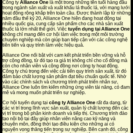
Công ty
Alliance One
là một trong những tên tuổi hàng đầu
trong ngành sản xuất và xuất khẩu lá thuốc lá, với mạng lưới
hoạt động rộng khắp trên toàn cầu. Được thành lập từ những
năm đầu thế kỷ 20, Alliance One hiện đang hoạt động tại
nhiều quốc gia, cung cấp sản phẩm cho các nhà sản xuất
thuốc lá lớn nhất thế giới. Việc
tuyển dụng tại Alliance One
không chỉ mang đến cơ hội làm việc trong một môi trường
chuyên nghiệp mà còn giúp bạn tiếp cận với các công nghệ
tiên tiến và quy trình làm việc hiệu quả.
Alliance One nổi bật với cam kết phát triển bền vững và hỗ
trợ cộng đồng, từ đó tạo ra giá trị không chỉ cho cổ đông mà
còn cho nhân viên và cộng đồng nơi công ty hoạt động.
Công ty chú trọng đến việc cải tiến quy trình sản xuất, từ đó
đảm bảo chất lượng sản phẩm đạt tiêu chuẩn quốc tế. Nhờ
vào các chính sách và chương trình phát triển nhân sự,
Alliance One luôn tìm kiếm những ứng viên tài năng, có đam
mê và mong muốn phát triển sự nghiệp.
Cơ hội tuyển dụng tại
công ty Alliance One
rất đa dạng, từ
các vị trí trong lĩnh vực sản xuất, quản lý chất lượng đến các
vị trí trong bộ phận kinh doanh và tiếp thị. Chương trình đào
tạo nội bộ tại đây giúp nhân viên nâng cao kỹ năng và
chuyên môn, đồng thời tạo điều kiện cho những ai có
nguyện vọng thăng tiến trong sự nghiệp. Bên cạnh đó, công