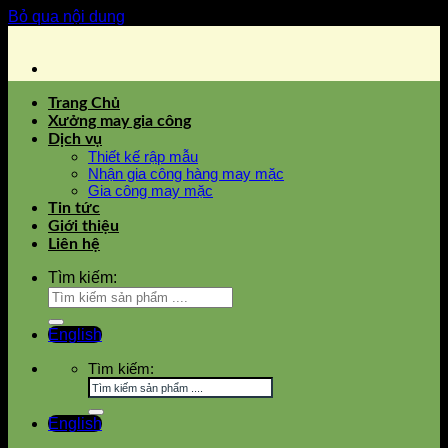
Bỏ qua nội dung
Trang Chủ
Xưởng may gia công
Dịch vụ
Thiết kế rập mẫu
Nhận gia công hàng may mặc
Gia công may mặc
Tin tức
Giới thiệu
Liên hệ
Tìm kiếm:
English
Tìm kiếm:
English