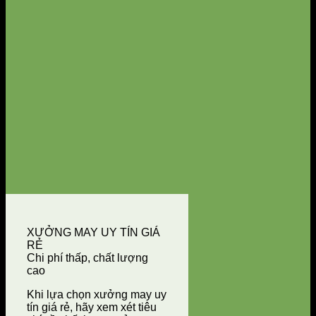
XƯỞNG MAY UY TÍN GIÁ
RẺ
Chi phí thấp, chất lượng
cao
Khi lựa chọn xưởng may uy
tín giá rẻ, hãy xem xét tiêu