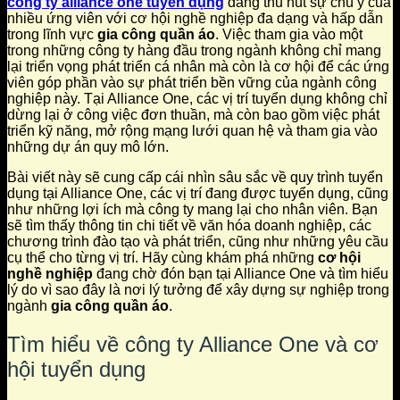
công ty alliance one tuyển dụng
đang thu hút sự chú ý của
nhiều ứng viên với cơ hội nghề nghiệp đa dạng và hấp dẫn
trong lĩnh vực
gia công quần áo
. Việc tham gia vào một
trong những công ty hàng đầu trong ngành không chỉ mang
lại triển vọng phát triển cá nhân mà còn là cơ hội để các ứng
viên góp phần vào sự phát triển bền vững của ngành công
nghiệp này. Tại Alliance One, các vị trí tuyển dụng không chỉ
dừng lại ở công việc đơn thuần, mà còn bao gồm việc phát
triển kỹ năng, mở rộng mạng lưới quan hệ và tham gia vào
những dự án quy mô lớn.
Bài viết này sẽ cung cấp cái nhìn sâu sắc về quy trình tuyển
dụng tại Alliance One, các vị trí đang được tuyển dụng, cũng
như những lợi ích mà công ty mang lại cho nhân viên. Bạn
sẽ tìm thấy thông tin chi tiết về văn hóa doanh nghiệp, các
chương trình đào tạo và phát triển, cũng như những yêu cầu
cụ thể cho từng vị trí. Hãy cùng khám phá những
cơ hội
nghề nghiệp
đang chờ đón bạn tại Alliance One và tìm hiểu
lý do vì sao đây là nơi lý tưởng để xây dựng sự nghiệp trong
ngành
gia công quần áo
.
Tìm hiểu về công ty Alliance One và cơ
hội tuyển dụng