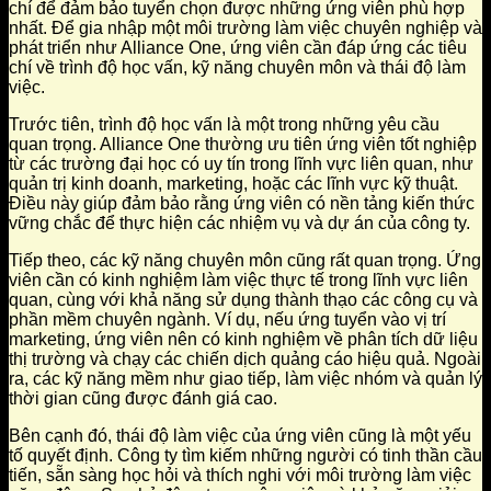
chí để đảm bảo tuyển chọn được những ứng viên phù hợp
nhất. Để gia nhập một môi trường làm việc chuyên nghiệp và
phát triển như Alliance One, ứng viên cần đáp ứng các tiêu
chí về trình độ học vấn, kỹ năng chuyên môn và thái độ làm
việc.
Trước tiên, trình độ học vấn là một trong những yêu cầu
quan trọng. Alliance One thường ưu tiên ứng viên tốt nghiệp
từ các trường đại học có uy tín trong lĩnh vực liên quan, như
quản trị kinh doanh, marketing, hoặc các lĩnh vực kỹ thuật.
Điều này giúp đảm bảo rằng ứng viên có nền tảng kiến thức
vững chắc để thực hiện các nhiệm vụ và dự án của công ty.
Tiếp theo, các kỹ năng chuyên môn cũng rất quan trọng. Ứng
viên cần có kinh nghiệm làm việc thực tế trong lĩnh vực liên
quan, cùng với khả năng sử dụng thành thạo các công cụ và
phần mềm chuyên ngành. Ví dụ, nếu ứng tuyển vào vị trí
marketing, ứng viên nên có kinh nghiệm về phân tích dữ liệu
thị trường và chạy các chiến dịch quảng cáo hiệu quả. Ngoài
ra, các kỹ năng mềm như giao tiếp, làm việc nhóm và quản lý
thời gian cũng được đánh giá cao.
Bên cạnh đó, thái độ làm việc của ứng viên cũng là một yếu
tố quyết định. Công ty tìm kiếm những người có tinh thần cầu
tiến, sẵn sàng học hỏi và thích nghi với môi trường làm việc