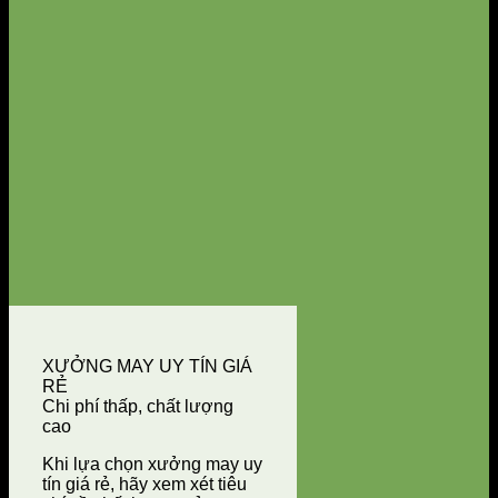
XƯỞNG MAY UY TÍN GIÁ
RẺ
Chi phí thấp, chất lượng
cao
Khi lựa chọn xưởng may uy
tín giá rẻ, hãy xem xét tiêu