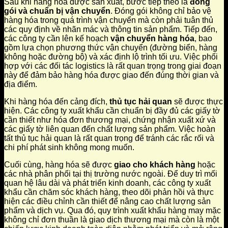
Sau khi hàng hóa được sản xuất, bước tiếp theo là
đóng
gói và chuẩn bị vận chuyển
. Đóng gói không chỉ bảo vệ
hàng hóa trong quá trình vận chuyển mà còn phải tuân thủ
các quy định về nhãn mác và thông tin sản phẩm. Tiếp đến,
các công ty cần lên kế hoạch
vận chuyển hàng hóa
, bao
gồm lựa chọn phương thức vận chuyển (đường biển, hàng
không hoặc đường bộ) và xác định lộ trình tối ưu. Việc phối
hợp với các đối tác logistics là rất quan trọng trong giai đoạn
này để đảm bảo hàng hóa được giao đến đúng thời gian và
địa điểm.
Khi hàng hóa đến cảng đích,
thủ tục hải quan
sẽ được thực
hiện. Các công ty xuất khẩu cần chuẩn bị đầy đủ các giấy tờ
cần thiết như hóa đơn thương mại, chứng nhận xuất xứ và
các giấy tờ liên quan đến chất lượng sản phẩm. Việc hoàn
tất thủ tục hải quan là rất quan trọng để tránh các rắc rối và
chi phí phát sinh không mong muốn.
Cuối cùng, hàng hóa sẽ được
giao cho khách hàng
hoặc
các nhà phân phối tại thị trường nước ngoài. Để duy trì mối
quan hệ lâu dài và phát triển kinh doanh, các công ty xuất
khẩu cần chăm sóc khách hàng, theo dõi phản hồi và thực
hiện các điều chỉnh cần thiết để nâng cao chất lượng sản
phẩm và dịch vụ. Qua đó, quy trình xuất khẩu hàng may mặc
không chỉ đơn thuần là giao dịch thương mại mà còn là một