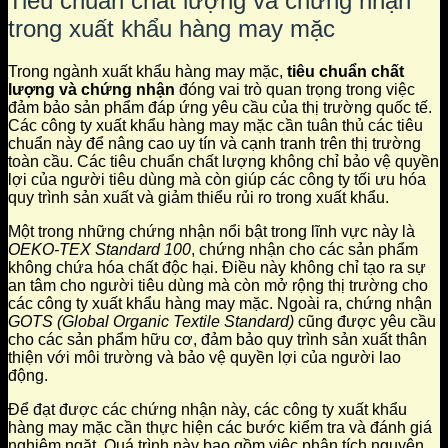
Tiêu chuẩn chất lượng và chứng nhận
trong xuất khẩu hàng may mặc
Trong ngành xuất khẩu hàng may mặc,
tiêu chuẩn chất
lượng và chứng nhận
đóng vai trò quan trọng trong việc
đảm bảo sản phẩm đáp ứng yêu cầu của thị trường quốc tế.
Các công ty xuất khẩu hàng may mặc cần tuân thủ các tiêu
chuẩn này để nâng cao uy tín và cạnh tranh trên thị trường
toàn cầu. Các tiêu chuẩn chất lượng không chỉ bảo vệ quyền
lợi của người tiêu dùng mà còn giúp các công ty tối ưu hóa
quy trình sản xuất và giảm thiểu rủi ro trong xuất khẩu.
Một trong những chứng nhận nổi bật trong lĩnh vực này là
OEKO-TEX Standard 100
, chứng nhận cho các sản phẩm
không chứa hóa chất độc hại. Điều này không chỉ tạo ra sự
an tâm cho người tiêu dùng mà còn mở rộng thị trường cho
các công ty xuất khẩu hàng may mặc. Ngoài ra, chứng nhận
GOTS (Global Organic Textile Standard)
cũng được yêu cầu
cho các sản phẩm hữu cơ, đảm bảo quy trình sản xuất thân
thiện với môi trường và bảo vệ quyền lợi của người lao
động.
Để đạt được các chứng nhận này, các công ty xuất khẩu
hàng may mặc cần thực hiện các bước kiểm tra và đánh giá
nghiêm ngặt. Quá trình này bao gồm việc phân tích nguyên