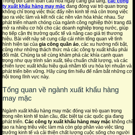
Trong bối cảnh toàn cầu hóa ngày càng gia tăng,
các công
ty xuất khẩu hàng may mặc
đang đóng vai trò quan trọng
không chỉ trong việc thúc đẩy nền kinh tế mà còn trong việc
tạo ra việc làm và kết nối các nền văn hóa khác nhau. Sự
phát triển nhanh chóng của ngành công nghiệp thời trang đã
mở ra nhiều cơ hội cho các doanh nghiệp trong nước, giúp
họ tiếp cận thị trường quốc tế và nâng cao giá trị thương
hiệu. Bài viết này sẽ cung cấp cái nhìn tổng quan về tình
hình hiện tại của
gia công quần áo
, các xu hướng nổi bật,
cũng như những thách thức mà các công ty xuất khẩu phải
đối mặt. Chúng ta sẽ cùng khám phá các khía cạnh quan
trọng như quy trình sản xuất, tiêu chuẩn chất lượng, và các
chiến lược xuất khẩu hiệu quả nhằm tối ưu hóa lợi nhuận và
phát triển bền vững. Hãy cùng tìm hiểu để nắm bắt những cơ
hội trong lĩnh vực này.
Tổng quan về ngành xuất khẩu hàng
may mặc
Ngành xuất khẩu hàng may mặc đóng vai trò quan trọng
trong nền kinh tế toàn cầu, đặc biệt tại các quốc gia đang
phát triển.
Các công ty xuất khẩu hàng may mặc
không chỉ
tạo ra hàng triệu việc làm mà còn góp phần vào việc tăng
trưởng kinh tế và cải thiện chất lượng cuộc sống cho người