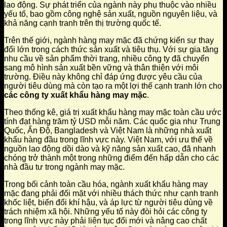
lao động. Sự phát triển của ngành này phụ thuộc vào nhiều
yếu tố, bao gồm công nghệ sản xuất, nguồn nguyên liệu, và
khả năng cạnh tranh trên thị trường quốc tế.
Trên thế giới, ngành hàng may mặc đã chứng kiến sự thay
đổi lớn trong cách thức sản xuất và tiêu thụ. Với sự gia tăng
nhu cầu về sản phẩm thời trang, nhiều công ty đã chuyển
sang mô hình sản xuất bền vững và thân thiện với môi
trường. Điều này không chỉ đáp ứng được yêu cầu của
người tiêu dùng mà còn tạo ra một lợi thế cạnh tranh lớn cho
các công ty xuất khẩu hàng may mặc
.
Theo thống kê, giá trị xuất khẩu hàng may mặc toàn cầu ước
tính đạt hàng trăm tỷ USD mỗi năm. Các quốc gia như Trung
Quốc, Ấn Độ, Bangladesh và Việt Nam là những nhà xuất
khẩu hàng đầu trong lĩnh vực này. Việt Nam, với ưu thế về
nguồn lao động dồi dào và kỹ năng sản xuất cao, đã nhanh
chóng trở thành một trong những điểm đến hấp dẫn cho các
nhà đầu tư trong ngành may mặc.
Trong bối cảnh toàn cầu hóa, ngành xuất khẩu hàng may
mặc đang phải đối mặt với nhiều thách thức như cạnh tranh
khốc liệt, biến đổi khí hậu, và áp lực từ người tiêu dùng về
trách nhiệm xã hội. Những yếu tố này đòi hỏi các công ty
trong lĩnh vực này phải liên tục đổi mới và nâng cao chất