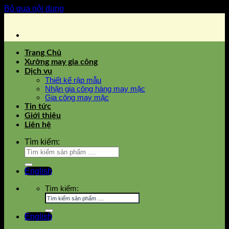
Bỏ qua nội dung
Trang Chủ
Xưởng may gia công
Dịch vụ
Thiết kế rập mẫu
Nhận gia công hàng may mặc
Gia công may mặc
Tin tức
Giới thiệu
Liên hệ
Tìm kiếm:
English
Tìm kiếm:
English