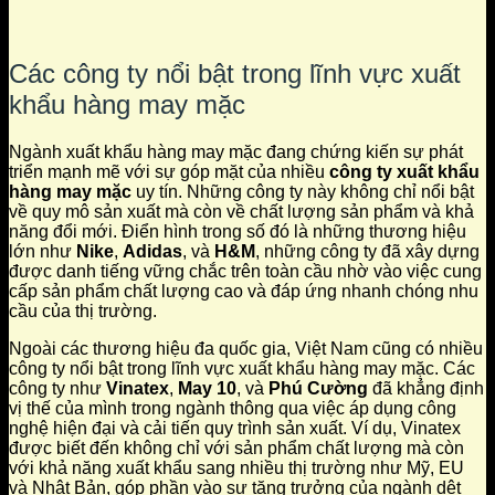
Các công ty nổi bật trong lĩnh vực xuất
khẩu hàng may mặc
Ngành xuất khẩu hàng may mặc đang chứng kiến sự phát
triển mạnh mẽ với sự góp mặt của nhiều
công ty xuất khẩu
hàng may mặc
uy tín. Những công ty này không chỉ nổi bật
về quy mô sản xuất mà còn về chất lượng sản phẩm và khả
năng đổi mới. Điển hình trong số đó là những thương hiệu
lớn như
Nike
,
Adidas
, và
H&M
, những công ty đã xây dựng
được danh tiếng vững chắc trên toàn cầu nhờ vào việc cung
cấp sản phẩm chất lượng cao và đáp ứng nhanh chóng nhu
cầu của thị trường.
Ngoài các thương hiệu đa quốc gia, Việt Nam cũng có nhiều
công ty nổi bật trong lĩnh vực xuất khẩu hàng may mặc. Các
công ty như
Vinatex
,
May 10
, và
Phú Cường
đã khẳng định
vị thế của mình trong ngành thông qua việc áp dụng công
nghệ hiện đại và cải tiến quy trình sản xuất. Ví dụ, Vinatex
được biết đến không chỉ với sản phẩm chất lượng mà còn
với khả năng xuất khẩu sang nhiều thị trường như Mỹ, EU
và Nhật Bản, góp phần vào sự tăng trưởng của ngành dệt