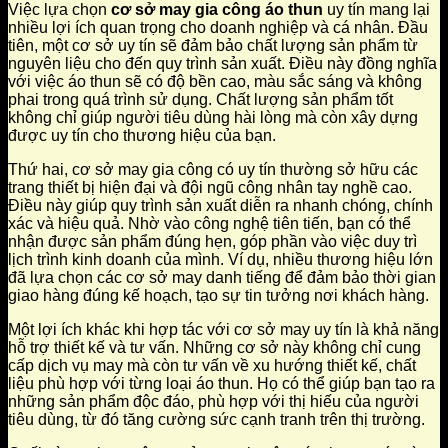
Việc lựa chọn
cơ sở may gia công áo thun
uy tín mang lại
nhiều lợi ích quan trọng cho doanh nghiệp và cá nhân. Đầu
tiên, một cơ sở uy tín sẽ đảm bảo chất lượng sản phẩm từ
nguyên liệu cho đến quy trình sản xuất. Điều này đồng nghĩa
với việc áo thun sẽ có độ bền cao, màu sắc sáng và không
phai trong quá trình sử dụng. Chất lượng sản phẩm tốt
không chỉ giúp người tiêu dùng hài lòng mà còn xây dựng
được uy tín cho thương hiệu của bạn.
Thứ hai, cơ sở may gia công có uy tín thường sở hữu các
trang thiết bị hiện đại và đội ngũ công nhân tay nghề cao.
Điều này giúp quy trình sản xuất diễn ra nhanh chóng, chính
xác và hiệu quả. Nhờ vào công nghệ tiên tiến, bạn có thể
nhận được sản phẩm đúng hẹn, góp phần vào việc duy trì
lịch trình kinh doanh của mình. Ví dụ, nhiều thương hiệu lớn
đã lựa chọn các cơ sở may danh tiếng để đảm bảo thời gian
giao hàng đúng kế hoạch, tạo sự tin tưởng nơi khách hàng.
Một lợi ích khác khi hợp tác với cơ sở may uy tín là khả năng
hỗ trợ thiết kế và tư vấn. Những cơ sở này không chỉ cung
cấp dịch vụ may mà còn tư vấn về xu hướng thiết kế, chất
liệu phù hợp với từng loại áo thun. Họ có thể giúp bạn tạo ra
những sản phẩm độc đáo, phù hợp với thị hiếu của người
tiêu dùng, từ đó tăng cường sức cạnh tranh trên thị trường.