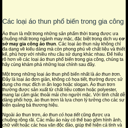
Các loại áo thun phổ biến trong gia công
Áo thun là một trong những sản phẩm thời trang được ưa
chuộng nhất trong ngành may mặc, đặc biệt trong dịch vụ
cơ
sở may gia công áo thun
. Các loại áo thun này không chỉ
đa dạng về kiểu dáng mà còn phong phú về chất liệu và thiết
kế, phù hợp với nhiều nhu cầu sử dụng khác nhau. Để hiểu
rõ hơn về các loại áo thun phổ biến trong gia công, chúng ta
hãy cùng khám phá những loại chính sau đây.
Một trong những loại áo thun phổ biến nhất là
áo thun trơn
.
Đây là loại áo đơn giản, không có họa tiết, thường được sử
dụng cho mục đích in ấn logo hoặc slogan. Áo thun trơn
thường được sản xuất từ chất liệu cotton hoặc polyester,
mang lại cảm giác thoải mái cho người mặc. Với tính chất dễ
dàng phối hợp, áo thun trơn là lựa chọn lý tưởng cho các sự
kiện quảng bá thương hiệu.
Ngoài áo thun trơn,
áo thun có họa tiết
cũng được ưa
chuộng rộng rãi. Các mẫu áo này có thể bao gồm hình ảnh,
chữ viết hoặc các hoa văn độc đáo, giúp thể hiện cá tính và