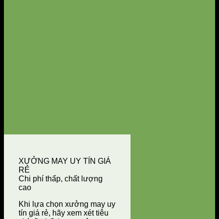
XƯỞNG MAY UY TÍN GIÁ
RẺ
Chi phí thấp, chất lượng
cao
Khi lựa chọn xưởng may uy
tín giá rẻ, hãy xem xét tiêu