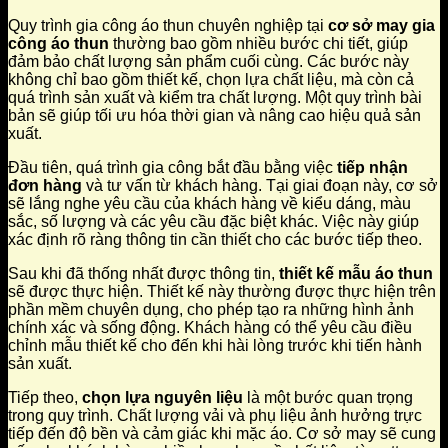
Quy trình gia công áo thun chuyên nghiệp tại
cơ sở may gia
công áo thun
thường bao gồm nhiều bước chi tiết, giúp
đảm bảo chất lượng sản phẩm cuối cùng. Các bước này
không chỉ bao gồm thiết kế, chọn lựa chất liệu, mà còn cả
quá trình sản xuất và kiểm tra chất lượng. Một quy trình bài
bản sẽ giúp tối ưu hóa thời gian và nâng cao hiệu quả sản
xuất.
Đầu tiên, quá trình gia công bắt đầu bằng việc
tiếp nhận
đơn hàng
và tư vấn từ khách hàng. Tại giai đoạn này, cơ sở
sẽ lắng nghe yêu cầu của khách hàng về kiểu dáng, màu
sắc, số lượng và các yêu cầu đặc biệt khác. Việc này giúp
xác định rõ ràng thông tin cần thiết cho các bước tiếp theo.
Sau khi đã thống nhất được thông tin,
thiết kế mẫu áo thun
sẽ được thực hiện. Thiết kế này thường được thực hiện trên
phần mềm chuyên dụng, cho phép tạo ra những hình ảnh
chính xác và sống động. Khách hàng có thể yêu cầu điều
chỉnh mẫu thiết kế cho đến khi hài lòng trước khi tiến hành
sản xuất.
Tiếp theo,
chọn lựa nguyên liệu
là một bước quan trọng
trong quy trình. Chất lượng vải và phụ liệu ảnh hưởng trực
tiếp đến độ bền và cảm giác khi mặc áo. Cơ sở may sẽ cung