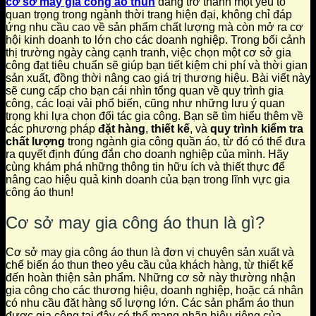
cơ sở may gia công áo thun
đang trở thành một yếu tố
quan trọng trong ngành thời trang hiện đại, không chỉ đáp
ứng nhu cầu cao về sản phẩm chất lượng mà còn mở ra cơ
hội kinh doanh to lớn cho các doanh nghiệp. Trong bối cảnh
thị trường ngày càng cạnh tranh, việc chọn một cơ sở gia
công đạt tiêu chuẩn sẽ giúp bạn tiết kiệm chi phí và thời gian
sản xuất, đồng thời nâng cao giá trị thương hiệu. Bài viết này
sẽ cung cấp cho bạn cái nhìn tổng quan về quy trình gia
công, các loại vải phổ biến, cũng như những lưu ý quan
trọng khi lựa chọn đối tác gia công. Bạn sẽ tìm hiểu thêm về
các phương pháp
đặt hàng
,
thiết kế
, và
quy trình kiểm tra
chất lượng
trong ngành gia công quần áo, từ đó có thể đưa
ra quyết định đúng đắn cho doanh nghiệp của mình. Hãy
cùng khám phá những thông tin hữu ích và thiết thực để
nâng cao hiệu quả kinh doanh của bạn trong lĩnh vực gia
công áo thun!
Cơ sở may gia công áo thun là gì?
Cơ sở may gia công áo thun là đơn vị chuyên sản xuất và
chế biến áo thun theo yêu cầu của khách hàng, từ thiết kế
đến hoàn thiện sản phẩm. Những cơ sở này thường nhận
gia công cho các thương hiệu, doanh nghiệp, hoặc cá nhân
có nhu cầu đặt hàng số lượng lớn. Các sản phẩm áo thun
được gia công tại đây có thể mang nhãn hiệu riêng của