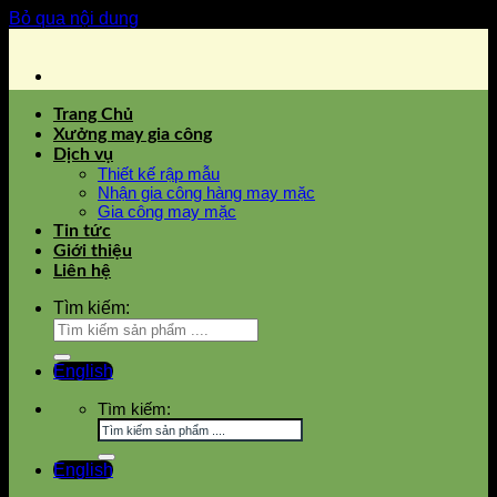
Bỏ qua nội dung
Trang Chủ
Xưởng may gia công
Dịch vụ
Thiết kế rập mẫu
Nhận gia công hàng may mặc
Gia công may mặc
Tin tức
Giới thiệu
Liên hệ
Tìm kiếm:
English
Tìm kiếm:
English