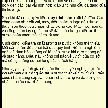
cấp cho khách hàng nhiều lựa chọn về chất liệu, từ cotton,
poly đến các loại vải hỗn hợp, đáp ứng nhu cầu đa dạng của
thị trường.
Sau khi đã có nguyên liệu,
quy trình sản xuất
bắt đầu. Các
công đoạn như cắt vải, may, thêu hoặc in logo đều được
thực hiện theo tiêu chuẩn chất lượng cao. Máy móc hiện đại
và công nhân tay nghề cao sẽ đảm bảo từng chiếc áo thun
được hoàn thiện một cách tốt nhất.
Cuối cùng,
kiểm tra chất lượng
là bước không thể thiếu.
Mỗi sản phẩm đều phải trải qua quy trình kiểm tra nghiêm
ngặt để đảm bảo không có lỗi nào trước khi được đóng gói
và giao hàng. Điều này không chỉ bảo vệ uy tín của cơ sở
mà còn gia tăng sự hài lòng của khách hàng.
Như vậy, quy trình gia công áo thun chuyên nghiệp tại các
cơ sở may gia công áo thun
được thiết kế tỉ mỉ từ đầu đến
cuối, nhằm cung cấp sản phẩm chất lượng và đáp ứng tốt
nhất nhu cầu của khách hàng.