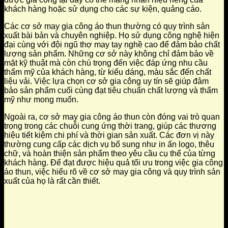
khách hàng hoặc sử dụng cho các sự kiện, quảng cáo.
Các cơ sở may gia công áo thun thường có quy trình sản
xuất bài bản và chuyên nghiệp. Họ sử dụng công nghệ hiện
đại cùng với đội ngũ thợ may tay nghề cao để đảm bảo chất
lượng sản phẩm. Những cơ sở này không chỉ đảm bảo về
mặt kỹ thuật mà còn chú trọng đến việc đáp ứng nhu cầu
thẩm mỹ của khách hàng, từ kiểu dáng, màu sắc đến chất
liệu vải. Việc lựa chọn cơ sở gia công uy tín sẽ giúp đảm
bảo sản phẩm cuối cùng đạt tiêu chuẩn chất lượng và thẩm
mỹ như mong muốn.
Ngoài ra, cơ sở may gia công áo thun còn đóng vai trò quan
trọng trong các chuỗi cung ứng thời trang, giúp các thương
hiệu tiết kiệm chi phí và thời gian sản xuất. Các đơn vị này
thường cung cấp các dịch vụ bổ sung như in ấn logo, thêu
chữ, và hoàn thiện sản phẩm theo yêu cầu cụ thể của từng
khách hàng. Để đạt được hiệu quả tối ưu trong việc gia công
áo thun, việc hiểu rõ về cơ sở may gia công và quy trình sản
xuất của họ là rất cần thiết.