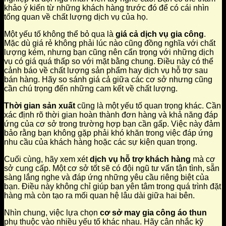
khảo ý kiến từ những khách hàng trước đó để có cái nhìn
tổng quan về chất lượng dịch vụ của họ.
Một yếu tố không thể bỏ qua là
giá cả dịch vụ gia công
.
Mặc dù giá rẻ không phải lúc nào cũng đồng nghĩa với chất
lượng kém, nhưng bạn cũng nên cẩn trọng với những dịch
vụ có giá quá thấp so với mặt bằng chung. Điều này có thể
cảnh báo về chất lượng sản phẩm hay dịch vụ hỗ trợ sau
bán hàng. Hãy so sánh giá cả giữa các cơ sở nhưng cũng
cần chú trọng đến những cam kết về chất lượng.
Thời gian sản xuất
cũng là một yếu tố quan trọng khác. Cần
xác định rõ thời gian hoàn thành đơn hàng và khả năng đáp
ứng của cơ sở trong trường hợp bạn cần gấp. Việc này đảm
bảo rằng bạn không gặp phải khó khăn trong việc đáp ứng
nhu cầu của khách hàng hoặc các sự kiện quan trọng.
Cuối cùng, hãy xem xét
dịch vụ hỗ trợ khách hàng
mà cơ
sở cung cấp. Một cơ sở tốt sẽ có đội ngũ tư vấn tận tình, sẵn
sàng lắng nghe và đáp ứng những yêu cầu riêng biệt của
bạn. Điều này không chỉ giúp bạn yên tâm trong quá trình đặt
hàng mà còn tạo ra mối quan hệ lâu dài giữa hai bên.
Nhìn chung, việc lựa chọn
cơ sở may gia công áo thun
phụ thuộc vào nhiều yếu tố khác nhau. Hãy cân nhắc kỹ