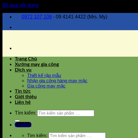
Bỏ qua nội dung
0972 107 109
- 09 4141 4422 (Mrs. My)
Trang Chủ
Xưởng may gia công
Dịch vụ
Thiết kế rập mẫu
Nhận gia công hàng may mặc
Gia công may mặc
Tin tức
Giới thiệu
Liên hệ
Tìm kiếm:
English
Tìm kiếm: