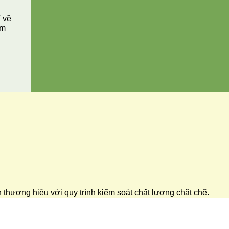
í về
ăm
ển thương hiệu với quy trình kiểm soát chất lượng chặt chẽ.