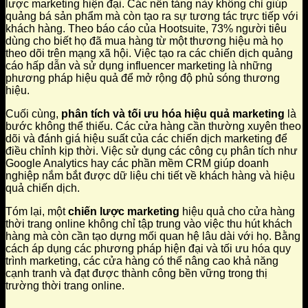
lược marketing hiện đại. Các nền tảng này không chỉ giúp
quảng bá sản phẩm mà còn tạo ra sự tương tác trực tiếp với
khách hàng. Theo báo cáo của Hootsuite, 73% người tiêu
dùng cho biết họ đã mua hàng từ một thương hiệu mà họ
theo dõi trên mạng xã hội. Việc tạo ra các chiến dịch quảng
cáo hấp dẫn và sử dụng influencer marketing là những
phương pháp hiệu quả để mở rộng độ phủ sóng thương
hiệu.
Cuối cùng,
phân tích và tối ưu hóa hiệu quả marketing
là
bước không thể thiếu. Các cửa hàng cần thường xuyên theo
dõi và đánh giá hiệu suất của các chiến dịch marketing để
điều chỉnh kịp thời. Việc sử dụng các công cụ phân tích như
Google Analytics hay các phần mềm CRM giúp doanh
nghiệp nắm bắt được dữ liệu chi tiết về khách hàng và hiệu
quả chiến dịch.
Tóm lại, một
chiến lược marketing
hiệu quả cho cửa hàng
thời trang online không chỉ tập trung vào việc thu hút khách
hàng mà còn cần tạo dựng mối quan hệ lâu dài với họ. Bằng
cách áp dụng các phương pháp hiện đại và tối ưu hóa quy
trình marketing, các cửa hàng có thể nâng cao khả năng
cạnh tranh và đạt được thành công bền vững trong thị
trường thời trang online.