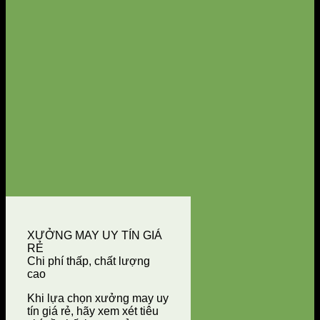
XƯỞNG MAY UY TÍN GIÁ
RẺ
Chi phí thấp, chất lượng
cao
Khi lựa chọn xưởng may uy
tín giá rẻ, hãy xem xét tiêu