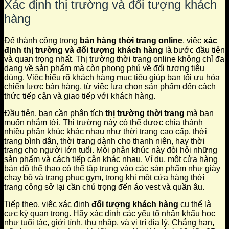
Xác định thị trường và đối tượng khách
hàng
Để thành công trong
bán hàng thời trang online
, việc
xác
định thị trường và đối tượng khách hàng
là bước đầu tiên
và quan trọng nhất. Thị trường thời trang online không chỉ đa
dạng về sản phẩm mà còn phong phú về đối tượng tiêu
dùng. Việc hiểu rõ khách hàng mục tiêu giúp bạn tối ưu hóa
chiến lược bán hàng, từ việc lựa chọn sản phẩm đến cách
thức tiếp cận và giao tiếp với khách hàng.
Đầu tiên, bạn cần phân tích
thị trường thời trang
mà bạn
muốn nhắm tới. Thị trường này có thể được chia thành
nhiều phân khúc khác nhau như thời trang cao cấp, thời
trang bình dân, thời trang dành cho thanh niên, hay thời
trang cho người lớn tuổi. Mỗi phân khúc này đòi hỏi những
sản phẩm và cách tiếp cận khác nhau. Ví dụ, một cửa hàng
bán đồ thể thao có thể tập trung vào các sản phẩm như giày
chạy bộ và trang phục gym, trong khi một cửa hàng thời
trang công sở lại cần chú trọng đến áo vest và quần âu.
Tiếp theo, việc xác định
đối tượng khách hàng
cụ thể là
cực kỳ quan trọng. Hãy xác định các yếu tố nhân khẩu học
như tuổi tác, giới tính, thu nhập, và vị trí địa lý. Chẳng hạn,