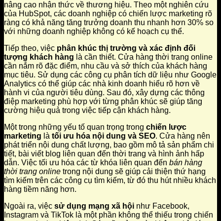
nâng cao nhận thức về thương hiệu. Theo một nghiên cứu
của HubSpot, các doanh nghiệp có chiến lược marketing rõ
ràng có khả năng tăng trưởng doanh thu nhanh hơn 30% so
với những doanh nghiệp không có kế hoạch cụ thể.
Tiếp theo, việc
phân khúc thị trường và xác định đối
tượng khách hàng
là cần thiết. Cửa hàng thời trang online
cần nắm rõ đặc điểm, nhu cầu và sở thích của khách hàng
mục tiêu. Sử dụng các công cụ phân tích dữ liệu như Google
Analytics có thể giúp các nhà kinh doanh hiểu rõ hơn về
hành vi của người tiêu dùng. Sau đó, xây dựng các thông
điệp marketing phù hợp với từng phân khúc sẽ giúp tăng
cường hiệu quả trong việc tiếp cận khách hàng.
Một trong những yếu tố quan trọng trong
chiến lược
marketing
là
tối ưu hóa nội dung và SEO
. Cửa hàng nên
phát triển nội dung chất lượng, bao gồm mô tả sản phẩm chi
tiết, bài viết blog liên quan đến thời trang và hình ảnh hấp
dẫn. Việc tối ưu hóa các từ khóa liên quan đến
bán hàng
thời trang online
trong nội dung sẽ giúp cải thiện thứ hạng
tìm kiếm trên các công cụ tìm kiếm, từ đó thu hút nhiều khách
hàng tiềm năng hơn.
Ngoài ra, việc
sử dụng mạng xã hội
như Facebook,
Instagram và TikTok là một phần không thể thiếu trong chiến