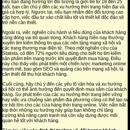
nếu bạn đang hướng tới đối tượng là giới trẻ từ 18 đến 25
tuổi, bạn cần chú ý đến các xu hướng thời trang hiện đại và
giá cả hợp lý. Ngược lại, nếu bạn nhắm đến đối tượng cao
cấp hơn, việc đầu tư vào chất liệu tốt và thiết kế độc đáo sẽ
trở nên cần thiết.
Ngoài ra, việc nghiên cứu hành vi tiêu dùng của khách hàng
cũng đóng vai trò quan trọng. Khách hàng hiện nay thường
xuyên tìm kiếm thông tin qua các nền tảng mạng xã hội và
các trang thương mại điện tử. Theo một nghiên cứu của
Statista, có đến 72% người tiêu dùng cho biết họ tìm kiếm
sản phẩm trên mạng trước khi quyết định mua hàng. Điều
này cho thấy việc phát triển một chiến lược marketing online
mạnh mẽ, bao gồm SEO và quảng cáo trên mạng xã hội, là
cần thiết để thu hút khách hàng.
Cuối cùng, hãy chú ý đến các yếu tố văn hóa và xu hướng
xã hội có thể ảnh hưởng đến quyết định mua sắm của khách
hàng. Sự phát triển của các xu hướng thời trang bền vững
hay việc ưa chuộng sản phẩm địa phương cũng có thể tạo ra
cơ hội lớn cho các cửa hàng thời trang online. Việc nắm bắt
kịp thời những xu hướng này giúp bạn không chỉ tăng
cường khả năng cạnh tranh mà còn xây dựng được mối
quan hệ tốt với khách hàng.