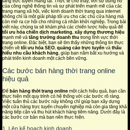
tảng trực tuyến mang lại. Thực tế cho thấy, với sự bùng nổ
của công nghệ thông tin và sự phát triển mạnh mẽ của các
trang mạng xã hội, việc kinh doanh thời trang qua internet
không chỉ là một giải pháp tối ưu cho các chủ cửa hàng mà
còn mở ra cơ hội cho những cá nhân khởi nghiệp. Trong bài
viết này, chúng ta sẽ khám phá các chiến lược hiệu quả để
tối ưu hóa chiến dịch marketing
,
xây dựng thương hiệu
mạnh mẽ và
tăng trưởng doanh thu
trong lĩnh vực thời
trang online. Đặc biệt, bạn sẽ tìm thấy những thông tin thực
chiến về
tối ưu hóa SEO
,
quảng cáo trực tuyến
và
thấu
hiểu nhu cầu khách hàng
, giúp bạn nắm bắt xu hướng và
phát triển kinh doanh một cách bền vững.
Các bước bán hàng thời trang online
hiệu quả
Để
bán hàng thời trang online
một cách hiệu quả, bạn cần
thực hiện một quy trình có hệ thống với các bước rõ ràng.
Việc tuân thủ các bước này không chỉ giúp bạn xây dựng
một cửa hàng trực tuyến chuyên nghiệp mà còn gia tăng khả
năng tiếp cận và thu hút khách hàng tiềm năng. Dưới đây là
các bước cơ bản mà bạn nên thực hiện.
1. Lên kế hoạch kinh doanh