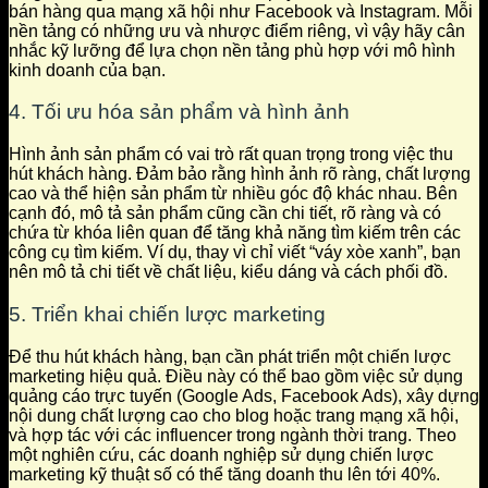
bán hàng qua mạng xã hội như Facebook và Instagram. Mỗi
nền tảng có những ưu và nhược điểm riêng, vì vậy hãy cân
nhắc kỹ lưỡng để lựa chọn nền tảng phù hợp với mô hình
kinh doanh của bạn.
4. Tối ưu hóa sản phẩm và hình ảnh
Hình ảnh sản phẩm có vai trò rất quan trọng trong việc thu
hút khách hàng. Đảm bảo rằng hình ảnh rõ ràng, chất lượng
cao và thể hiện sản phẩm từ nhiều góc độ khác nhau. Bên
cạnh đó, mô tả sản phẩm cũng cần chi tiết, rõ ràng và có
chứa từ khóa liên quan để tăng khả năng tìm kiếm trên các
công cụ tìm kiếm. Ví dụ, thay vì chỉ viết “váy xòe xanh”, bạn
nên mô tả chi tiết về chất liệu, kiểu dáng và cách phối đồ.
5. Triển khai chiến lược marketing
Để thu hút khách hàng, bạn cần phát triển một chiến lược
marketing hiệu quả. Điều này có thể bao gồm việc sử dụng
quảng cáo trực tuyến (Google Ads, Facebook Ads), xây dựng
nội dung chất lượng cao cho blog hoặc trang mạng xã hội,
và hợp tác với các influencer trong ngành thời trang. Theo
một nghiên cứu, các doanh nghiệp sử dụng chiến lược
marketing kỹ thuật số có thể tăng doanh thu lên tới 40%.