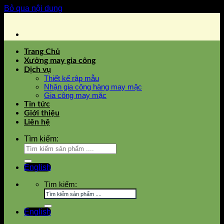
Bỏ qua nội dung
Trang Chủ
Xưởng may gia công
Dịch vụ
Thiết kế rập mẫu
Nhận gia công hàng may mặc
Gia công may mặc
Tin tức
Giới thiệu
Liên hệ
Tìm kiếm:
English
Tìm kiếm:
English