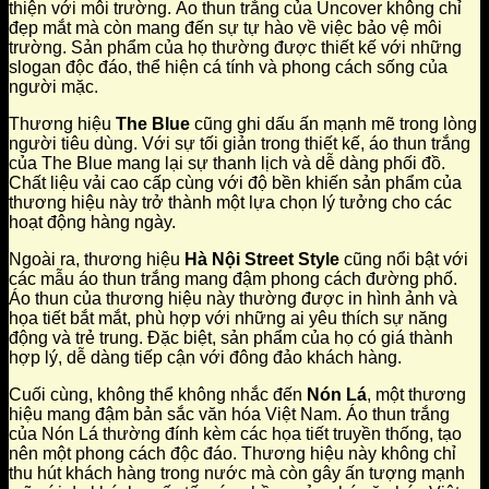
thiện với môi trường. Áo thun trắng của Uncover không chỉ
đẹp mắt mà còn mang đến sự tự hào về việc bảo vệ môi
trường. Sản phẩm của họ thường được thiết kế với những
slogan độc đáo, thể hiện cá tính và phong cách sống của
người mặc.
Thương hiệu
The Blue
cũng ghi dấu ấn mạnh mẽ trong lòng
người tiêu dùng. Với sự tối giản trong thiết kế, áo thun trắng
của The Blue mang lại sự thanh lịch và dễ dàng phối đồ.
Chất liệu vải cao cấp cùng với độ bền khiến sản phẩm của
thương hiệu này trở thành một lựa chọn lý tưởng cho các
hoạt động hàng ngày.
Ngoài ra, thương hiệu
Hà Nội Street Style
cũng nổi bật với
các mẫu áo thun trắng mang đậm phong cách đường phố.
Áo thun của thương hiệu này thường được in hình ảnh và
họa tiết bắt mắt, phù hợp với những ai yêu thích sự năng
động và trẻ trung. Đặc biệt, sản phẩm của họ có giá thành
hợp lý, dễ dàng tiếp cận với đông đảo khách hàng.
Cuối cùng, không thể không nhắc đến
Nón Lá
, một thương
hiệu mang đậm bản sắc văn hóa Việt Nam. Áo thun trắng
của Nón Lá thường đính kèm các họa tiết truyền thống, tạo
nên một phong cách độc đáo. Thương hiệu này không chỉ
thu hút khách hàng trong nước mà còn gây ấn tượng mạnh