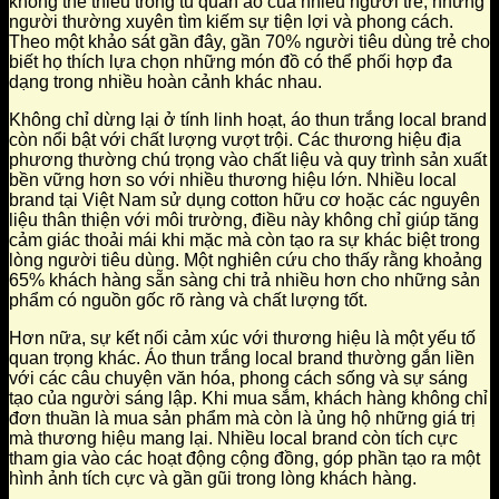
không thể thiếu trong tủ quần áo của nhiều người trẻ, những
người thường xuyên tìm kiếm sự tiện lợi và phong cách.
Theo một khảo sát gần đây, gần 70% người tiêu dùng trẻ cho
biết họ thích lựa chọn những món đồ có thể phối hợp đa
dạng trong nhiều hoàn cảnh khác nhau.
Không chỉ dừng lại ở tính linh hoạt, áo thun trắng local brand
còn nổi bật với chất lượng vượt trội. Các thương hiệu địa
phương thường chú trọng vào chất liệu và quy trình sản xuất
bền vững hơn so với nhiều thương hiệu lớn. Nhiều local
brand tại Việt Nam sử dụng cotton hữu cơ hoặc các nguyên
liệu thân thiện với môi trường, điều này không chỉ giúp tăng
cảm giác thoải mái khi mặc mà còn tạo ra sự khác biệt trong
lòng người tiêu dùng. Một nghiên cứu cho thấy rằng khoảng
65% khách hàng sẵn sàng chi trả nhiều hơn cho những sản
phẩm có nguồn gốc rõ ràng và chất lượng tốt.
Hơn nữa, sự kết nối cảm xúc với thương hiệu là một yếu tố
quan trọng khác. Áo thun trắng local brand thường gắn liền
với các câu chuyện văn hóa, phong cách sống và sự sáng
tạo của người sáng lập. Khi mua sắm, khách hàng không chỉ
đơn thuần là mua sản phẩm mà còn là ủng hộ những giá trị
mà thương hiệu mang lại. Nhiều local brand còn tích cực
tham gia vào các hoạt động cộng đồng, góp phần tạo ra một
hình ảnh tích cực và gần gũi trong lòng khách hàng.