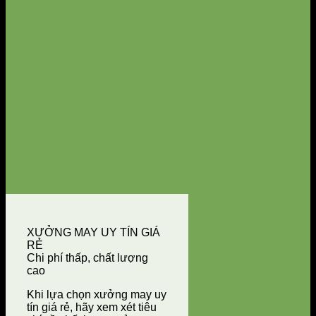
XƯỞNG MAY UY TÍN GIÁ
RẺ
Chi phí thấp, chất lượng
cao
Khi lựa chọn xưởng may uy
tín giá rẻ, hãy xem xét tiêu