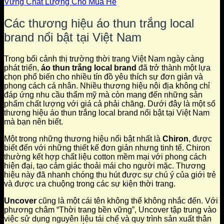
Vững Chất Lượng Cho Mùa Hè
Các thương hiệu áo thun trắng local
brand nổi bật tại Việt Nam
Trong bối cảnh thị trường thời trang Việt Nam ngày càng
phát triển,
áo thun trắng local brand
đã trở thành một lựa
chọn phổ biến cho nhiều tín đồ yêu thích sự đơn giản và
phong cách cá nhân. Nhiều thương hiệu nội địa không chỉ
đáp ứng nhu cầu thẩm mỹ mà còn mang đến những sản
phẩm chất lượng với giá cả phải chăng. Dưới đây là một số
thương hiệu áo thun trắng local brand nổi bật tại Việt Nam
mà bạn nên biết.
Một trong những thương hiệu nổi bật nhất là
Chiron
, được
biết đến với những thiết kế đơn giản nhưng tinh tế. Chiron
thường kết hợp chất liệu cotton mềm mại với phong cách
hiện đại, tạo cảm giác thoải mái cho người mặc. Thương
hiệu này đã nhanh chóng thu hút được sự chú ý của giới trẻ
và được ưa chuộng trong các sự kiện thời trang.
Uncover
cũng là một cái tên không thể không nhắc đến. Với
phương châm “Thời trang bền vững”, Uncover tập trung vào
việc sử dụng nguyên liệu tái chế và quy trình sản xuất thân