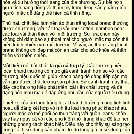
hóa và xu hướng thời trang của địa phương. Sự kết hợp
giữa tính năng động và thẩm mỹ trong từng sản phẩm giúp
người mặc dễ dàng thể hiện cá tính riêng.
Thứ hai, chất liệu làm nên áo thun trắng local brand thường
được chú trọng, với các loại vải như cotton, bamboo hoặc
các loại vải thân thiện với môi trường. Sự lựa chọn này
không chỉ đảm bảo sự thoải mái cho người mặc mà còn thể
hiện trách nhiệm với môi trường. Vì vậy, áo thun trắng local
brand không chỉ đẹp mà còn an toàn cho sức khỏe và thân
thiện với thiên nhiên.
Một điểm nổi bật khác là
giá cả hợp lý
. Các thương hiệu
local brand thường có mức giá cạnh tranh hơn so với các
thương hiệu quốc tế, giúp khách hàng dễ dàng tiếp cận mà
vẫn giữ được chất lượng sản phẩm. Sự cạnh tranh này thúc
đẩy các thương hiệu phát triển, cải tiến chất lượng và đa
dạng hóa mẫu mã để đáp ứng nhu cầu của người tiêu dùng.
Thiết kế của áo thun trắng local brand thường mang tính linh
hoạt, dễ dàng kết hợp với nhiều loại trang phục khác nhau.
Người mặc có thể phối áo thun trắng với quần jeans, chân
váy hay ngay cả với các phụ kiện thời trang khác để tạo nên
những phong cách khác biệt. Điều này cho thấy sự sáng tạo
trong cách sử dụng sản phẩm, từ đó tăng giá trị sử dụng của