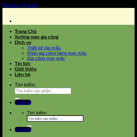
Bỏ qua nội dung
Trang Chủ
Xưởng may gia công
Dịch vụ
Thiết kế rập mẫu
Nhận gia công hàng may mặc
Gia công may mặc
Tin tức
Giới thiệu
Liên hệ
Tìm kiếm:
English
Tìm kiếm:
English