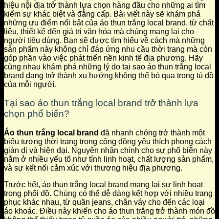
hiệu nội địa trở thành lựa chọn hàng đầu cho những ai tìm
kiếm sự khác biệt và đẳng cấp. Bài viết này sẽ khám phá
những ưu điểm nổi bật của áo thun trắng local brand, từ chất
liệu, thiết kế đến giá trị văn hóa mà chúng mang lại cho
người tiêu dùng. Bạn sẽ được tìm hiểu về cách mà những
sản phẩm này không chỉ đáp ứng nhu cầu thời trang mà còn
góp phần vào việc phát triển nền kinh tế địa phương. Hãy
cùng nhau khám phá những lý do tại sao áo thun trắng local
brand đang trở thành xu hướng không thể bỏ qua trong tủ đồ
của mỗi người.
Tại sao áo thun trắng local brand trở thành lựa
chọn phổ biến?
Áo thun trắng local brand
đã nhanh chóng trở thành một
biểu tượng thời trang trong cộng đồng yêu thích phong cách
giản dị và hiện đại. Nguyên nhân chính cho sự phổ biến này
nằm ở nhiều yếu tố như tính linh hoạt, chất lượng sản phẩm,
và sự kết nối cảm xúc với thương hiệu địa phương.
Trước hết, áo thun trắng local brand mang lại sự linh hoạt
trong phối đồ. Chúng có thể dễ dàng kết hợp với nhiều trang
phục khác nhau, từ quần jeans, chân váy cho đến các loại
áo khoác. Điều này khiến cho áo thun trắng trở thành món đồ