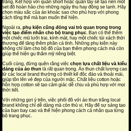
trắng. Kết hợp với quần short hoặc quần tây sẽ tạo nên một
set đồ hoàn hảo cho những ngày thu hay đông se lạnh. Hãy
chọn màu sắc của áo khoác sao cho phù hợp với phong
cách tổng thể mà bạn muốn thể hiện.
Ngoài ra,
phụ kiện cũng đóng vai trò quan trọng trong
việc tạo điểm nhấn cho bộ trang phục
. Bạn có thể thêm
một chiếc mũ lưỡi trai, kính mát, hay một chiếc túi xách thời
thượng để tăng thêm phần cá tính. Những phụ kiện này
không chỉ làm cho bộ đồ của bạn thêm phong cách mà còn
giúp thể hiện gu thẩm mỹ riêng biệt.
Cuối cùng, đừng quên rằng việc
chọn lựa chất liệu và kiểu
dáng của áo thun
là rất quan trọng. Áo thun chất lượng cao
từ các local brand thường có thiết kế độc đáo và thoải mái,
giúp tôn lên vẻ đẹp của người mặc. Chất liệu cotton hoặc
hỗn hợp cotton sẽ tạo cảm giác dễ chịu và phù hợp với mọi
thời tiết.
Với những gợi ý trên, việc phối đồ với áo thun trắng local
brand không chỉ dễ dàng mà còn thú vị. Hãy để sự sáng tạo
của bạn bay cao và thể hiện phong cách cá nhân qua từng
bộ trang phục.