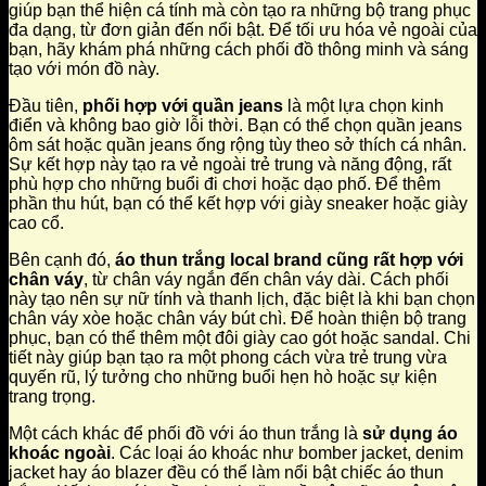
giúp bạn thể hiện cá tính mà còn tạo ra những bộ trang phục
đa dạng, từ đơn giản đến nổi bật. Để tối ưu hóa vẻ ngoài của
bạn, hãy khám phá những cách phối đồ thông minh và sáng
tạo với món đồ này.
Đầu tiên,
phối hợp với quần jeans
là một lựa chọn kinh
điển và không bao giờ lỗi thời. Bạn có thể chọn quần jeans
ôm sát hoặc quần jeans ống rộng tùy theo sở thích cá nhân.
Sự kết hợp này tạo ra vẻ ngoài trẻ trung và năng động, rất
phù hợp cho những buổi đi chơi hoặc dạo phố. Để thêm
phần thu hút, bạn có thể kết hợp với giày sneaker hoặc giày
cao cổ.
Bên cạnh đó,
áo thun trắng local brand cũng rất hợp với
chân váy
, từ chân váy ngắn đến chân váy dài. Cách phối
này tạo nên sự nữ tính và thanh lịch, đặc biệt là khi bạn chọn
chân váy xòe hoặc chân váy bút chì. Để hoàn thiện bộ trang
phục, bạn có thể thêm một đôi giày cao gót hoặc sandal. Chi
tiết này giúp bạn tạo ra một phong cách vừa trẻ trung vừa
quyến rũ, lý tưởng cho những buổi hẹn hò hoặc sự kiện
trang trọng.
Một cách khác để phối đồ với áo thun trắng là
sử dụng áo
khoác ngoài
. Các loại áo khoác như bomber jacket, denim
jacket hay áo blazer đều có thể làm nổi bật chiếc áo thun