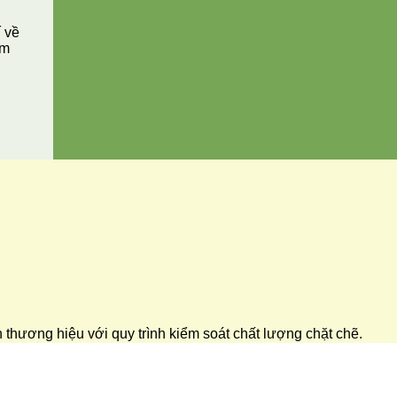
í về
ăm
ển thương hiệu với quy trình kiểm soát chất lượng chặt chẽ.