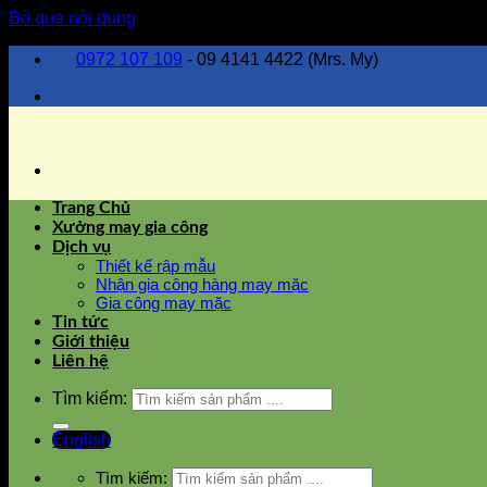
Bỏ qua nội dung
0972 107 109
- 09 4141 4422 (Mrs. My)
Trang Chủ
Xưởng may gia công
Dịch vụ
Thiết kế rập mẫu
Nhận gia công hàng may mặc
Gia công may mặc
Tin tức
Giới thiệu
Liên hệ
Tìm kiếm:
English
Tìm kiếm: