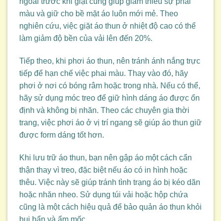
ngoài trước khi giặt cũng giúp giảm thiểu sự phai
màu và giữ cho bề mặt áo luôn mới mẻ. Theo
nghiên cứu, việc giặt áo thun ở nhiệt độ cao có thể
làm giảm độ bền của vải lên đến 20%.
Tiếp theo, khi phơi áo thun, nên tránh ánh nắng trực
tiếp để hạn chế việc phai màu. Thay vào đó, hãy
phơi ở nơi có bóng râm hoặc trong nhà. Nếu có thể,
hãy sử dụng móc treo để giữ hình dáng áo được ổn
định và không bị nhăn. Theo các chuyên gia thời
trang, việc phơi áo ở vị trí ngang sẽ giúp áo thun giữ
được form dáng tốt hơn.
Khi lưu trữ áo thun, bạn nên gập áo một cách cẩn
thận thay vì treo, đặc biệt nếu áo có in hình hoặc
thêu. Việc này sẽ giúp tránh tình trạng áo bị kéo dãn
hoặc nhăn nheo. Sử dụng túi vải hoặc hộp chứa
cũng là một cách hiệu quả để bảo quản áo thun khỏi
bụi bẩn và ẩm mốc.