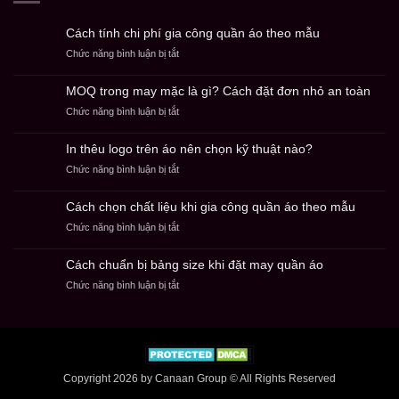
Cách tính chi phí gia công quần áo theo mẫu
ở
Chức năng bình luận bị tắt
Cách
tính
MOQ trong may mặc là gì? Cách đặt đơn nhỏ an toàn
chi
ở
Chức năng bình luận bị tắt
phí
MOQ
gia
trong
công
In thêu logo trên áo nên chọn kỹ thuật nào?
may
quần
ở
Chức năng bình luận bị tắt
mặc
áo
In
là
theo
thêu
gì?
mẫu
Cách chọn chất liệu khi gia công quần áo theo mẫu
logo
Cách
ở
Chức năng bình luận bị tắt
trên
đặt
Cách
áo
đơn
chọn
nên
nhỏ
Cách chuẩn bị bảng size khi đặt may quần áo
chất
chọn
an
ở
Chức năng bình luận bị tắt
liệu
kỹ
toàn
Cách
khi
thuật
chuẩn
gia
nào?
bị
công
bảng
quần
size
áo
khi
theo
Copyright 2026 by Canaan Group © All Rights Reserved
đặt
mẫu