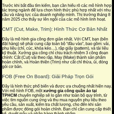
Trước khi bắt đầu tìm kiếm, bạn cần hiểu rõ các mô hình hợp
tác trong ngành để lựa chọn hình thức phù hợp nhất với nhu
cầu và năng lực của doanh nghiệp mình. Thị trường tháng 8
năm 2025 cho thấy sự lên ngôi của các mô hình linh hoạt.
CMT (Cut, Make, Trim): Hình Thức Cơ Bản Nhất
Đây là mô hình gia công đơn giản nhất. Với CMT, bạn (bên
đặt hàng) sẽ phải cung cấp toàn bộ “đầu vào”, bao gồm: vải,
phụ liệu (chỉ, cúc, khóa kéo…), rập giấy (pattern), và tài liệu
kỹ thuật. Xưởng gia công chỉ chịu trách nhiệm 3 công đoạn
chính: Cắt (Cut) vải theo rập, May (Make) thành sản phẩm
hoàn chỉnh, và Hoàn thiện (Trim) như cắt chỉ thừa, ủi, đóng
gói cơ bản.
FOB (Free On Board): Giải Pháp Trọn Gói
Đây là hình thức phổ biến và được ưa chuộng nhất hiện nay.
Với mô hình FOB, một
xưởng gia công quần áo tại
TPHCM
chuyên nghiệp sẽ lo gần như toàn bộ quy trình, từ
việc tìm nguồn cung ứng và thu mua nguyên phụ liệu theo
yêu cầu, sản xuất, kiểm tra chất lượng, cho đến khi sản
phẩm được đóng gói hoàn chỉnh. Bạn chỉ cần cung cấp thiết
kế, duyệt mẫu và nhận hàng thành phẩm.