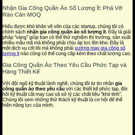
Nhận Gia Công Quần Áo Số Lượng Ít: Phá Vỡ
Rào Cản MOQ
Hiểu được khó khăn về vốn của các startup, chúng tôi có
chính sách
nhận gia công quần áo số lượng ít
. Đây là giải
pháp “vàng” giúp bạn có thể thử nghiệm thị trường, sản xuất
nhiều mẫu mã mà không phải chịu áp lực tồn kho. Đây là
một dịch vụ cốt lõi mà không phải
xưởng may gia công số
lượng ít
nào cũng có thể cung cấp kèm theo chất lượng cao.
Gia Công Quần Áo Theo Yêu Cầu Phức Tạp và
Hàng Thiết Kế
Với đội ngũ kỹ thuật lành nghề, chúng tôi tự tin nhận
gia
công quần áo theo yêu cầu
với các thiết kế phức tạp, đòi
hỏi kỹ thuật cắt may cao và xử lý các chất liệu “khó tính”.
Chúng tôi xem những thử thách kỹ thuật là cơ hội để thể
hiện năng lực của mình.