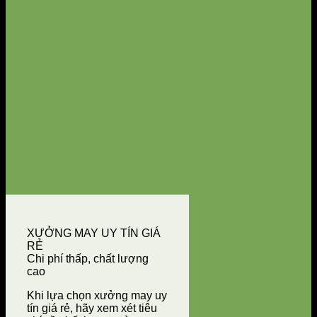
XƯỞNG MAY UY TÍN GIÁ
RẺ
Chi phí thấp, chất lượng
cao
Khi lựa chọn xưởng may uy
tín giá rẻ, hãy xem xét tiêu