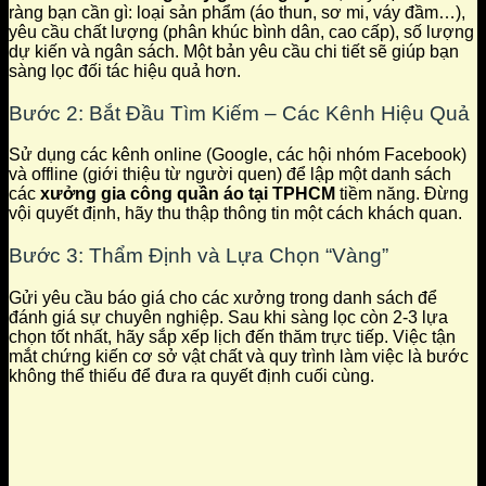
ràng bạn cần gì: loại sản phẩm (áo thun, sơ mi, váy đầm…),
yêu cầu chất lượng (phân khúc bình dân, cao cấp), số lượng
dự kiến và ngân sách. Một bản yêu cầu chi tiết sẽ giúp bạn
sàng lọc đối tác hiệu quả hơn.
Bước 2: Bắt Đầu Tìm Kiếm – Các Kênh Hiệu Quả
Sử dụng các kênh online (Google, các hội nhóm Facebook)
và offline (giới thiệu từ người quen) để lập một danh sách
các
xưởng gia công quần áo tại TPHCM
tiềm năng. Đừng
vội quyết định, hãy thu thập thông tin một cách khách quan.
Bước 3: Thẩm Định và Lựa Chọn “Vàng”
Gửi yêu cầu báo giá cho các xưởng trong danh sách để
đánh giá sự chuyên nghiệp. Sau khi sàng lọc còn 2-3 lựa
chọn tốt nhất, hãy sắp xếp lịch đến thăm trực tiếp. Việc tận
mắt chứng kiến cơ sở vật chất và quy trình làm việc là bước
không thể thiếu để đưa ra quyết định cuối cùng.