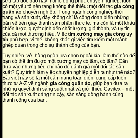
sưu tập độc đáo hay mỗi lô đồng phục chuyên nghiệp, luôn
có một yếu tố nền tảng không thể thiếu: một đối tác
gia công
quần áo
chuyên nghiệp. Trong ngành công nghiệp thời
trang và sản xuất, đây không chỉ là công đoạn biến những
bản vẽ trên giấy thành sản phẩm thực tế, mà còn là một khâu
chiến lược, quyết định đến chất lượng, giá thành, và uy tín
của cả một thương hiệu. Việc
tìm xưởng may gia công uy
tín
phù hợp, vì thế, không khác gì việc tìm kiếm một mảnh
ghép quan trọng cho sự thành công của bạn.
Tuy nhiên, với hàng ngàn lựa chọn ngoài kia, làm thế nào để
bạn có thể tìm được một xưởng may có tâm, có tầm? Cần
dựa vào những tiêu chí nào để đánh giá một đối tác sản
xuất? Quy trình làm việc chuyên nghiệp diễn ra như thế nào?
Bài viết này sẽ là một cẩm nang toàn diện, cung cấp kiến
thức từ A-Z về ngành
gia công quần áo
, giúp bạn đưa ra
những quyết định sáng suốt nhất và giới thiệu Gavitex – một
đối tác sản xuất đáng tin cậy, sẵn sàng đồng hành cùng
thành công của bạn.