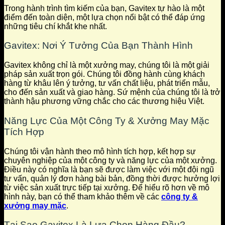
Trong hành trình tìm kiếm của bạn, Gavitex tự hào là một
điểm đến toàn diện, một lựa chọn nổi bật có thể đáp ứng
những tiêu chí khắt khe nhất.
Gavitex: Nơi Ý Tưởng Của Bạn Thành Hình
Gavitex không chỉ là một xưởng may, chúng tôi là một giải
pháp sản xuất trọn gói. Chúng tôi đồng hành cùng khách
hàng từ khâu lên ý tưởng, tư vấn chất liệu, phát triển mẫu,
cho đến sản xuất và giao hàng. Sứ mệnh của chúng tôi là trở
thành hậu phương vững chắc cho các thương hiệu Việt.
Năng Lực Của Một Công Ty & Xưởng May Mặc
Tích Hợp
Chúng tôi vận hành theo mô hình tích hợp, kết hợp sự
chuyên nghiệp của một công ty và năng lực của một xưởng.
Điều này có nghĩa là bạn sẽ được làm việc với một đội ngũ
tư vấn, quản lý đơn hàng bài bản, đồng thời được hưởng lợi
từ việc sản xuất trực tiếp tại xưởng. Để hiểu rõ hơn về mô
hình này, bạn có thể tham khảo thêm về các
công ty &
xưởng may mặc
.
Tại Sao Gavitex Là Lựa Chọn Hàng Đầu?