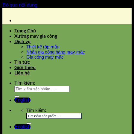
Bỏ qua nội dung
Trang Chủ
Xưởng may gia công
Dịch vụ
Thiết kế rập mẫu
Nhận gia công hàng may mặc
Gia công may mặc
Tin tức
Giới thiệu
Liên hệ
Tìm kiếm:
English
Tìm kiếm:
English