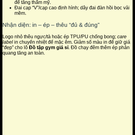
để tăng thẩm mỹ.
Đai cạp “V”/cạp cao định hình; dây đai đàn hồi bọc vải
mềm.
Nhận diện: in – ép – thêu “đủ & đúng”
Logo nhỏ thêu ngực/tà hoặc ép TPU/PU chống bong;
care
label
in chuyển nhiệt để mặc êm. Giảm số màu in để giữ giá
“đẹp” cho lô
Đồ tập gym giá sỉ
. Đồ chạy đêm thêm ép phản
quang tăng an toàn.