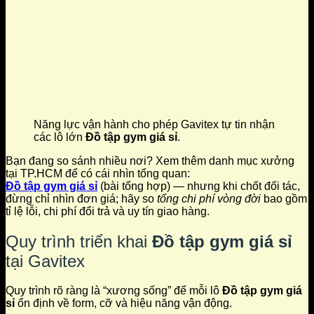
Năng lực vận hành cho phép Gavitex tự tin nhận
các lô lớn
Đồ tập gym giá sỉ
.
Bạn đang so sánh nhiều nơi? Xem thêm danh mục xưởng
tại TP.HCM để có cái nhìn tổng quan:
Đồ tập gym giá sỉ
(bài tổng hợp) — nhưng khi chốt đối tác,
đừng chỉ nhìn đơn giá; hãy so
tổng chi phí vòng đời
bao gồm
tỉ lệ lỗi, chi phí đổi trả và uy tín giao hàng.
Quy trình triển khai
Đồ tập gym giá sỉ
tại Gavitex
Quy trình rõ ràng là “xương sống” để mỗi lô
Đồ tập gym giá
sỉ
ổn định về form, cỡ và hiệu năng vận động.