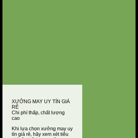
XƯỞNG MAY UY TÍN GIÁ
RẺ
Chi phí thấp, chất lượng
cao
Khi lựa chọn xưởng may uy
tín giá rẻ, hãy xem xét tiêu