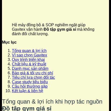
Hệ máy đồng bộ & SOP nghiêm ngặt giúp
Gavitex vận hành
Đồ tập gym giá sỉ
mà không
đánh đổi chất lượng.
Mục lục
Tổng quan & lợi ích
Vì sao chọn Gavitex
Quy trình triển khai
Chất liệu & kỹ thuật
Danh mục sản phẩm
Báo giá & tối ưu chi phí
Tiêu chí lựa chọn đối tác
Case study tiêu biểu
Câu hỏi thường gặp
Kết luận & liên hệ
Tổng quan & lợi ích khi hợp tác nguồn
Đồ tập gym giá sỉ