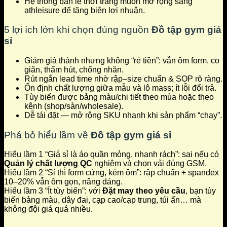
Hệ thống bán lẻ thời trang muốn mở rộng sang
athleisure để tăng biên lợi nhuận.
5 lợi ích lớn khi chọn đúng nguồn
Đồ tập gym giá
sỉ
Giảm giá thành nhưng không “rẻ tiền”: vẫn ôm form, co
giãn, thấm hút, chống nhăn.
Rút ngắn
lead time
nhờ rập–size chuẩn & SOP rõ ràng.
Ổn định chất lượng giữa mẫu và lô mass; ít lỗi đổi trả.
Tùy biến được bảng màu/chi tiết theo mùa hoặc theo
kênh (shop/sàn/wholesale).
Dễ tái đặt — mở rộng SKU nhanh khi sản phẩm “chạy”.
Phá bỏ hiểu lầm về
Đồ tập gym giá sỉ
Hiểu lầm 1
“Giá sỉ là áo quần mỏng, nhanh rách”: sai nếu có
Quản lý chất lượng QC
nghiêm và chọn vải đúng GSM.
Hiểu lầm 2
“Sỉ thì form cứng, kém ôm”: rập chuẩn + spandex
10–20% vẫn ôm gọn, nâng dáng.
Hiểu lầm 3
“Ít tùy biến”: với
Đặt may theo yêu cầu
, bạn tùy
biến bảng màu, dây đai, cạp cao/cạp trung, túi ẩn… mà
không đội giá quá nhiều.