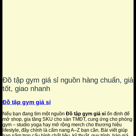
Đồ tập gym giá sỉ nguồn hàng chuẩn, giá
tốt, giao nhanh
Đồ tập gym giá sỉ
Nếu bạn đang tìm một nguồn
Đồ tập gym giá sỉ
ổn định để
mở shop, gia tăng SKU cho sàn TMĐT, cung ứng cho phòng
gym – studio yoga hay mở rộng merch cho thương hiệu
lifestyle, đây chính là cẩm nang A–Z bạn cần. Bài viết giúp
bạn nắm trọn cấu hình chất liệu, kỹ thuật, quy trình, báo giá