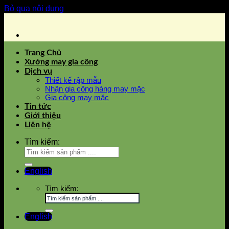
Bỏ qua nội dung
Trang Chủ
Xưởng may gia công
Dịch vụ
Thiết kế rập mẫu
Nhận gia công hàng may mặc
Gia công may mặc
Tin tức
Giới thiệu
Liên hệ
Tìm kiếm:
English
Tìm kiếm:
English