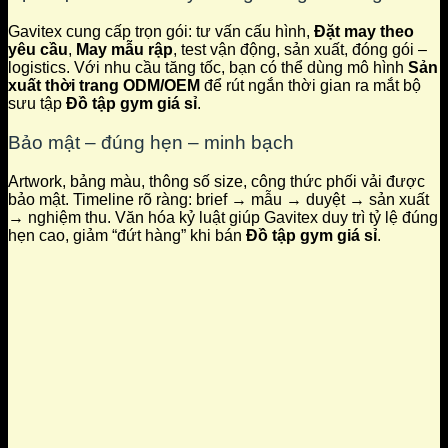
Gavitex cung cấp trọn gói: tư vấn cấu hình,
Đặt may theo
yêu cầu
,
May mẫu rập
, test vận động, sản xuất, đóng gói –
logistics. Với nhu cầu tăng tốc, bạn có thể dùng mô hình
Sản
xuất thời trang ODM/OEM
để rút ngắn thời gian ra mắt bộ
sưu tập
Đồ tập gym giá sỉ
.
Bảo mật – đúng hẹn – minh bạch
Artwork, bảng màu, thông số size, công thức phối vải được
bảo mật. Timeline rõ ràng: brief → mẫu → duyệt → sản xuất
→ nghiệm thu. Văn hóa kỷ luật giúp Gavitex duy trì tỷ lệ đúng
hẹn cao, giảm “đứt hàng” khi bán
Đồ tập gym giá sỉ
.