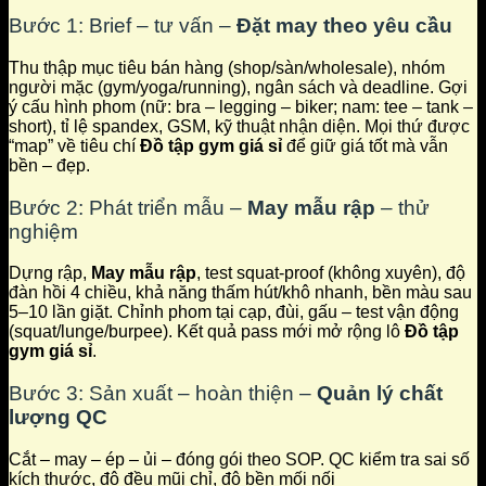
Bước 1: Brief – tư vấn –
Đặt may theo yêu cầu
Thu thập mục tiêu bán hàng (shop/sàn/wholesale), nhóm
người mặc (gym/yoga/running), ngân sách và deadline. Gợi
ý cấu hình phom (nữ: bra – legging – biker; nam: tee – tank –
short), tỉ lệ spandex, GSM, kỹ thuật nhận diện. Mọi thứ được
“map” về tiêu chí
Đồ tập gym giá sỉ
để giữ giá tốt mà vẫn
bền – đẹp.
Bước 2: Phát triển mẫu –
May mẫu rập
– thử
nghiệm
Dựng rập,
May mẫu rập
, test squat-proof (không xuyên), độ
đàn hồi 4 chiều, khả năng thấm hút/khô nhanh, bền màu sau
5–10 lần giặt. Chỉnh phom tại cạp, đùi, gấu – test vận động
(squat/lunge/burpee). Kết quả pass mới mở rộng lô
Đồ tập
gym giá sỉ
.
Bước 3: Sản xuất – hoàn thiện –
Quản lý chất
lượng QC
Cắt – may – ép – ủi – đóng gói theo SOP. QC kiểm tra sai số
kích thước, độ đều mũi chỉ, độ bền mối nối