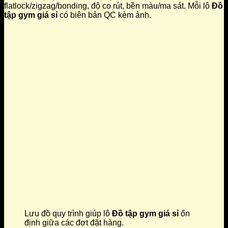
flatlock/zigzag/bonding, độ co rút, bền màu/ma sát. Mỗi lô
Đồ
tập gym giá sỉ
có biên bản QC kèm ảnh.
Lưu đồ quy trình giúp lô
Đồ tập gym giá sỉ
ổn
định giữa các đợt đặt hàng.