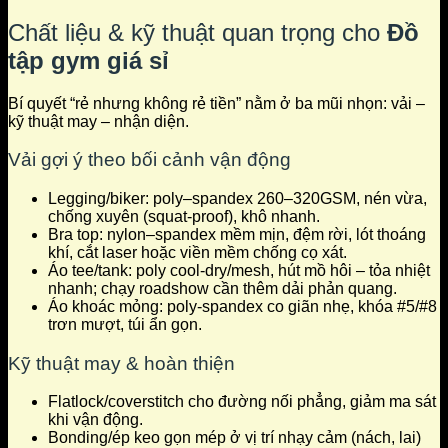
Chất liệu & kỹ thuật quan trọng cho
Đồ
tập gym giá sỉ
Bí quyết “rẻ nhưng không rẻ tiền” nằm ở ba mũi nhọn: vải –
kỹ thuật may – nhận diện.
Vải gợi ý theo bối cảnh vận động
Legging/biker: poly–spandex 260–320GSM, nén vừa,
chống xuyên (squat-proof), khô nhanh.
Bra top: nylon–spandex mềm mịn, đệm rời, lót thoáng
khí, cắt laser hoặc viền mềm chống cọ xát.
Áo tee/tank: poly cool-dry/mesh, hút mồ hôi – tỏa nhiệt
nhanh; chạy roadshow cần thêm dải phản quang.
Áo khoác mỏng: poly-spandex co giãn nhẹ, khóa #5/#8
trơn mượt, túi ẩn gọn.
Kỹ thuật may & hoàn thiện
Flatlock/coverstitch cho đường nối phẳng, giảm ma sát
khi vận động.
Bonding/ép keo gọn mép ở vị trí nhạy cảm (nách, lai)