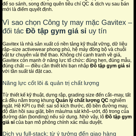
để so sánh, song đừng quên tiêu chí QC & dịch vụ sau bán
mới là điểm quyết định.
Vì sao chọn Công ty may mặc Gavitex –
đối tác
Đồ tập gym giá sỉ
uy tín
Gavitex là nhà sản xuất có nền tảng kỹ thuật vững, dữ liệu
rập–size activewear phong phú, hệ máy đồng bộ và chuỗi
vật tư chuyên vải thể thao. Không chỉ cạnh tranh về giá,
Gavitex còn mạnh ở năng lực tổ chức: đúng hẹn, đúng mẫu,
đúng chất — điều cần thiết khi bạn nhập
Đồ tập gym giá sỉ
với tần suất tái đặt cao.
Năng lực cốt lõi & quản trị chất lượng
Từ thiết kế kỹ thuật, dựng rập, grading size đến cắt–may, tất
cả đều nằm trong khung
Quản lý chất lượng QC
nghiêm
ngặt. Hệ KPI cụ thể: sai số kích thước, độ bền đường may,
độ đàn hồi sau giặt, bền màu/ma sát khô–ướt, độ trong của
đường dán (bonding) nếu sử dụng. Nhờ vậy, lô
Đồ tập gym
giá sỉ
của bạn mô phỏng chính xác mẫu duyệt.
Dịch vụ full-stack: từ ý tưởng đến giao hàng