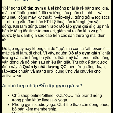
“Rẻ” trong
Đồ tập gym giá sỉ
không phải là rẻ bằng mọi giá,
mà là rẻ “thông minh”: tối ưu từng cấu phần chi phí — vải,
phụ liệu, công may, kỹ thuật in–ép–thêu, đóng gói & logistics
— nhưng vẫn đảm bảo KPI kỹ thuật lẫn trải nghiệm vận
động. Khi làm đúng, chiến lược
Đồ tập gym giá sỉ
giúp nhà
bán lẻ tăng tốc
time-to-market
, giảm rủi ro tồn kho và giữ
được tỷ lệ đánh giá sao cao trên các sàn thương mại điện
tử.
Đồ tập ngày nay không chỉ để “tập”, mà còn là “athleisure” —
mặc cả đi làm, đi chơi. Vì vậy, nguồn
Đồ tập gym giá sỉ
chất
lượng cần cân bằng ba yếu tố: thẩm mỹ bắt trend, hiệu năng
vận động và độ bền sau nhiều lần giặt. Trụ cột để đạt được
điều này là
Quản lý chất lượng QC
theo từng công đoạn,
rập–size chuẩn và mạng lưới cung ứng vải chuyên cho
activewear.
Ai phù hợp nhập
Đồ tập gym giá sỉ
?
Chủ shop online/offline, KOL/KOC mở brand riêng
trong phân khúc fitness & yoga.
Phòng gym, studio yoga, CLB thể thao cần đồng phục,
bộ bán kèm membership.