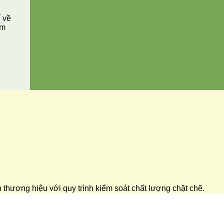
í về
ăm
ển thương hiệu với quy trình kiểm soát chất lượng chặt chẽ.