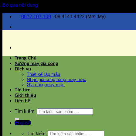
Bỏ qua nội dung
0972 107 109
- 09 4141 4422 (Mrs. My)
Trang Chủ
Xưởng may gia công
Dịch vụ
Thiết kế rập mẫu
Nhận gia công hàng may mặc
Gia công may mặc
Tin tức
Giới thiệu
Liên hệ
Tìm kiếm:
English
Tìm kiếm: