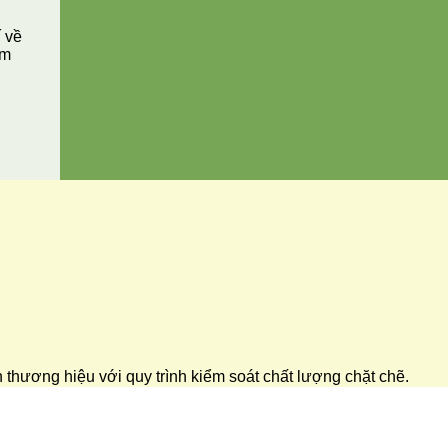
í về
ăm
ển thương hiệu với quy trình kiểm soát chất lượng chặt chẽ.