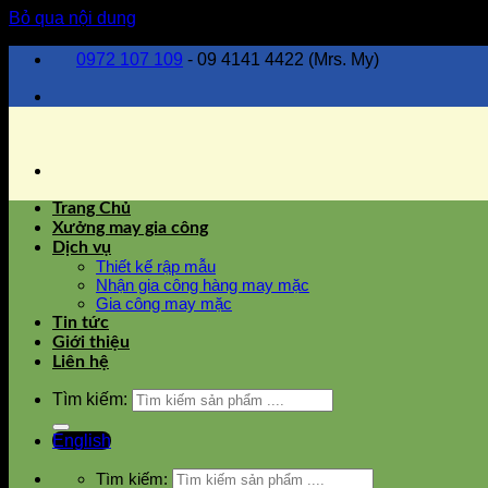
Bỏ qua nội dung
0972 107 109
- 09 4141 4422 (Mrs. My)
Trang Chủ
Xưởng may gia công
Dịch vụ
Thiết kế rập mẫu
Nhận gia công hàng may mặc
Gia công may mặc
Tin tức
Giới thiệu
Liên hệ
Tìm kiếm:
English
Tìm kiếm: