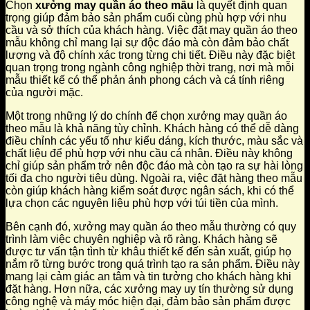
Chọn
xưởng may quần áo theo mẫu
là quyết định quan
trọng giúp đảm bảo sản phẩm cuối cùng phù hợp với nhu
cầu và sở thích của khách hàng. Việc đặt may quần áo theo
mẫu không chỉ mang lại sự độc đáo mà còn đảm bảo chất
lượng và độ chính xác trong từng chi tiết. Điều này đặc biệt
quan trọng trong ngành công nghiệp thời trang, nơi mà mỗi
mẫu thiết kế có thể phản ánh phong cách và cá tính riêng
của người mặc.
Một trong những lý do chính để chọn xưởng may quần áo
theo mẫu là khả năng tùy chỉnh. Khách hàng có thể dễ dàng
điều chỉnh các yếu tố như kiểu dáng, kích thước, màu sắc và
chất liệu để phù hợp với nhu cầu cá nhân. Điều này không
chỉ giúp sản phẩm trở nên độc đáo mà còn tạo ra sự hài lòng
tối đa cho người tiêu dùng. Ngoài ra, việc đặt hàng theo mẫu
còn giúp khách hàng kiểm soát được ngân sách, khi có thể
lựa chọn các nguyên liệu phù hợp với túi tiền của mình.
Bên cạnh đó, xưởng may quần áo theo mẫu thường có quy
trình làm việc chuyên nghiệp và rõ ràng. Khách hàng sẽ
được tư vấn tận tình từ khâu thiết kế đến sản xuất, giúp họ
nắm rõ từng bước trong quá trình tạo ra sản phẩm. Điều này
mang lại cảm giác an tâm và tin tưởng cho khách hàng khi
đặt hàng. Hơn nữa, các xưởng may uy tín thường sử dụng
công nghệ và máy móc hiện đại, đảm bảo sản phẩm được