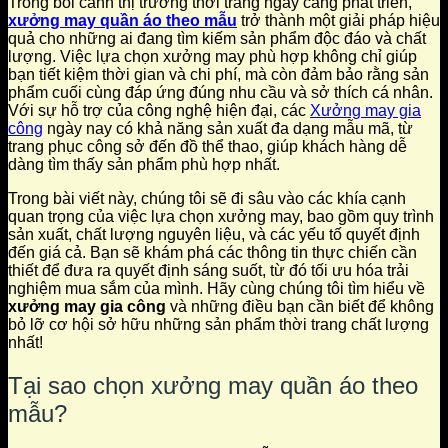
Trong bối cảnh thị trường thời trang ngày càng phát triển,
xưởng may quần áo theo mẫu
trở thành một giải pháp hiệu
quả cho những ai đang tìm kiếm sản phẩm độc đáo và chất
lượng. Việc lựa chọn xưởng may phù hợp không chỉ giúp
bạn tiết kiệm thời gian và chi phí, mà còn đảm bảo rằng sản
phẩm cuối cùng đáp ứng đúng nhu cầu và sở thích cá nhân.
Với sự hỗ trợ của công nghệ hiện đại, các
Xưởng may gia
công
ngày nay có khả năng sản xuất đa dạng mẫu mã, từ
trang phục công sở đến đồ thể thao, giúp khách hàng dễ
dàng tìm thấy sản phẩm phù hợp nhất.
Trong bài viết này, chúng tôi sẽ đi sâu vào các khía cạnh
quan trọng của việc lựa chọn xưởng may, bao gồm quy trình
sản xuất, chất lượng nguyên liệu, và các yếu tố quyết định
đến giá cả. Bạn sẽ khám phá các thông tin thực chiến cần
thiết để đưa ra quyết định sáng suốt, từ đó tối ưu hóa trải
nghiệm mua sắm của mình. Hãy cùng chúng tôi tìm hiểu về
xưởng may gia công
và những điều bạn cần biết để không
bỏ lỡ cơ hội sở hữu những sản phẩm thời trang chất lượng
nhất!
Tại sao chọn xưởng may quần áo theo
mẫu?