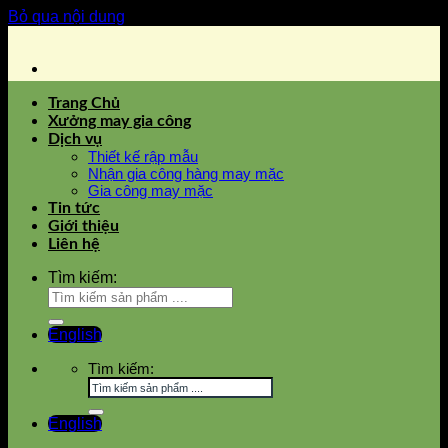
Bỏ qua nội dung
Trang Chủ
Xưởng may gia công
Dịch vụ
Thiết kế rập mẫu
Nhận gia công hàng may mặc
Gia công may mặc
Tin tức
Giới thiệu
Liên hệ
Tìm kiếm:
English
Tìm kiếm:
English