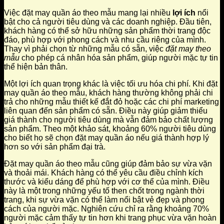
Việc đặt may quần áo theo mẫu mang lại nhiều
lợi ích
nổi
bật cho cả người tiêu dùng và các doanh nghiệp. Đầu tiên,
khách hàng có thể sở hữu những sản phẩm thời trang độc
đáo, phù hợp với phong cách và nhu cầu riêng của mình.
Thay vì phải chọn từ những mẫu có sẵn, việc
đặt may theo
mẫu
cho phép cá nhân hóa sản phẩm, giúp người mặc tự tin
thể hiện bản thân.
Một lợi ích quan trọng khác là việc tối ưu hóa chi phí. Khi đặt
may quần áo theo mẫu, khách hàng thường không phải chi
trả cho những mẫu thiết kế đắt đỏ hoặc các chi phí marketing
liên quan đến sản phẩm có sẵn. Điều này giúp giảm thiểu
giá thành cho người tiêu dùng mà vẫn đảm bảo chất lượng
sản phẩm. Theo một khảo sát, khoảng 60% người tiêu dùng
cho biết họ sẽ chọn đặt may quần áo nếu giá thành hợp lý
hơn so với sản phẩm đại trà.
Đặt may quần áo theo mẫu cũng giúp đảm bảo sự vừa vặn
và thoải mái. Khách hàng có thể yêu cầu điều chỉnh kích
thước và kiểu dáng để phù hợp với cơ thể của mình. Điều
này là một trong những yếu tố then chốt trong ngành thời
trang, khi sự vừa vặn có thể làm nổi bật vẻ đẹp và phong
cách của người mặc. Nghiên cứu chỉ ra rằng khoảng 70%
người mặc cảm thấy tự tin hơn khi trang phục vừa vặn hoàn