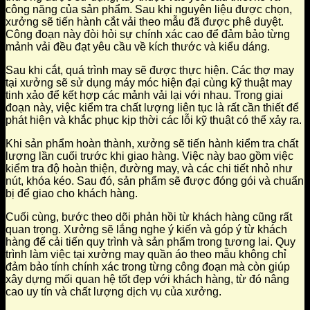
công năng của sản phẩm. Sau khi nguyên liệu được chọn,
xưởng sẽ tiến hành cắt vải theo mẫu đã được phê duyệt.
Công đoạn này đòi hỏi sự chính xác cao để đảm bảo từng
mảnh vải đều đạt yêu cầu về kích thước và kiểu dáng.
Sau khi cắt, quá trình may sẽ được thực hiện. Các thợ may
tại xưởng sẽ sử dụng máy móc hiện đại cùng kỹ thuật may
tinh xảo để kết hợp các mảnh vải lại với nhau. Trong giai
đoạn này, việc kiểm tra chất lượng liên tục là rất cần thiết để
phát hiện và khắc phục kịp thời các lỗi kỹ thuật có thể xảy ra.
Khi sản phẩm hoàn thành, xưởng sẽ tiến hành kiểm tra chất
lượng lần cuối trước khi giao hàng. Việc này bao gồm việc
kiểm tra độ hoàn thiện, đường may, và các chi tiết nhỏ như
nút, khóa kéo. Sau đó, sản phẩm sẽ được đóng gói và chuẩn
bị để giao cho khách hàng.
Cuối cùng, bước theo dõi phản hồi từ khách hàng cũng rất
quan trọng. Xưởng sẽ lắng nghe ý kiến và góp ý từ khách
hàng để cải tiến quy trình và sản phẩm trong tương lai. Quy
trình làm việc tại xưởng may quần áo theo mẫu không chỉ
đảm bảo tính chính xác trong từng công đoạn mà còn giúp
xây dựng mối quan hệ tốt đẹp với khách hàng, từ đó nâng
cao uy tín và chất lượng dịch vụ của xưởng.