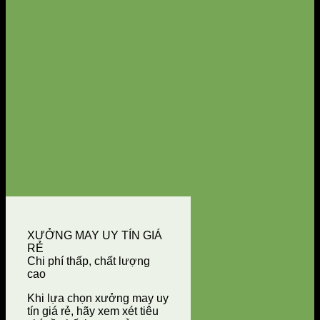
XƯỞNG MAY UY TÍN GIÁ
RẺ
Chi phí thấp, chất lượng
cao
Khi lựa chọn xưởng may uy
tín giá rẻ, hãy xem xét tiêu