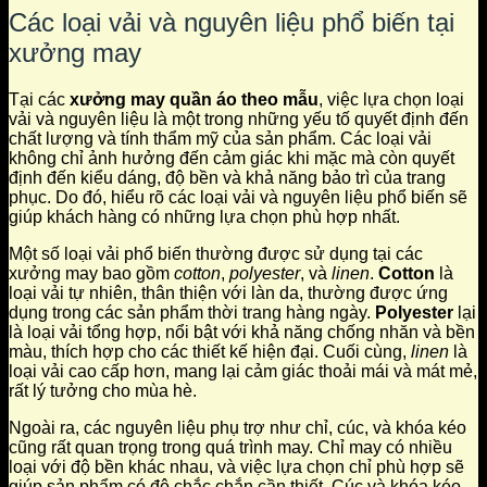
Các loại vải và nguyên liệu phổ biến tại
xưởng may
Tại các
xưởng may quần áo theo mẫu
, việc lựa chọn loại
vải và nguyên liệu là một trong những yếu tố quyết định đến
chất lượng và tính thẩm mỹ của sản phẩm. Các loại vải
không chỉ ảnh hưởng đến cảm giác khi mặc mà còn quyết
định đến kiểu dáng, độ bền và khả năng bảo trì của trang
phục. Do đó, hiểu rõ các loại vải và nguyên liệu phổ biến sẽ
giúp khách hàng có những lựa chọn phù hợp nhất.
Một số loại vải phổ biến thường được sử dụng tại các
xưởng may bao gồm
cotton
,
polyester
, và
linen
.
Cotton
là
loại vải tự nhiên, thân thiện với làn da, thường được ứng
dụng trong các sản phẩm thời trang hàng ngày.
Polyester
lại
là loại vải tổng hợp, nổi bật với khả năng chống nhăn và bền
màu, thích hợp cho các thiết kế hiện đại. Cuối cùng,
linen
là
loại vải cao cấp hơn, mang lại cảm giác thoải mái và mát mẻ,
rất lý tưởng cho mùa hè.
Ngoài ra, các nguyên liệu phụ trợ như chỉ, cúc, và khóa kéo
cũng rất quan trọng trong quá trình may. Chỉ may có nhiều
loại với độ bền khác nhau, và việc lựa chọn chỉ phù hợp sẽ
giúp sản phẩm có độ chắc chắn cần thiết. Cúc và khóa kéo