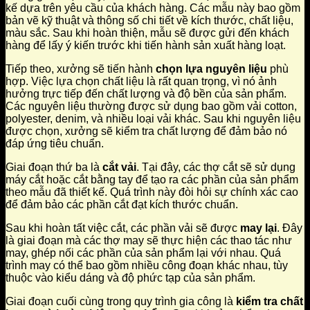
kế dựa trên yêu cầu của khách hàng. Các mẫu này bao gồm
bản vẽ kỹ thuật và thông số chi tiết về kích thước, chất liệu,
màu sắc. Sau khi hoàn thiện, mẫu sẽ được gửi đến khách
hàng để lấy ý kiến trước khi tiến hành sản xuất hàng loạt.
Tiếp theo, xưởng sẽ tiến hành
chọn lựa nguyên liệu
phù
hợp. Việc lựa chọn chất liệu là rất quan trọng, vì nó ảnh
hưởng trực tiếp đến chất lượng và độ bền của sản phẩm.
Các nguyên liệu thường được sử dụng bao gồm vải cotton,
polyester, denim, và nhiều loại vải khác. Sau khi nguyên liệu
được chọn, xưởng sẽ kiểm tra chất lượng để đảm bảo nó
đáp ứng tiêu chuẩn.
Giai đoạn thứ ba là
cắt vải
. Tại đây, các thợ cắt sẽ sử dụng
máy cắt hoặc cắt bằng tay để tạo ra các phần của sản phẩm
theo mẫu đã thiết kế. Quá trình này đòi hỏi sự chính xác cao
để đảm bảo các phần cắt đạt kích thước chuẩn.
Sau khi hoàn tất việc cắt, các phần vải sẽ được
may lại
. Đây
là giai đoạn mà các thợ may sẽ thực hiện các thao tác như
may, ghép nối các phần của sản phẩm lại với nhau. Quá
trình may có thể bao gồm nhiều công đoạn khác nhau, tùy
thuộc vào kiểu dáng và độ phức tạp của sản phẩm.
Giai đoạn cuối cùng trong quy trình gia công là
kiểm tra chất