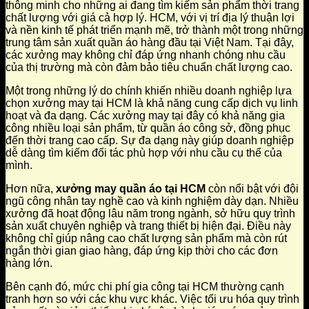
thông minh cho những ai đang tìm kiếm sản phẩm thời trang
chất lượng với giá cả hợp lý. HCM, với vị trí địa lý thuận lợi
và nền kinh tế phát triển mạnh mẽ, trở thành một trong những
trung tâm sản xuất quần áo hàng đầu tại Việt Nam. Tại đây,
các xưởng may không chỉ đáp ứng nhanh chóng nhu cầu
của thị trường mà còn đảm bảo tiêu chuẩn chất lượng cao.
Một trong những lý do chính khiến nhiều doanh nghiệp lựa
chọn xưởng may tại HCM là khả năng cung cấp dịch vụ linh
hoạt và đa dạng. Các xưởng may tại đây có khả năng gia
công nhiều loại sản phẩm, từ quần áo công sở, đồng phục
đến thời trang cao cấp. Sự đa dạng này giúp doanh nghiệp
dễ dàng tìm kiếm đối tác phù hợp với nhu cầu cụ thể của
mình.
Hơn nữa,
xưởng may quần áo tại HCM
còn nổi bật với đội
ngũ công nhân tay nghề cao và kinh nghiệm dày dạn. Nhiều
xưởng đã hoạt động lâu năm trong ngành, sở hữu quy trình
sản xuất chuyên nghiệp và trang thiết bị hiện đại. Điều này
không chỉ giúp nâng cao chất lượng sản phẩm mà còn rút
ngắn thời gian giao hàng, đáp ứng kịp thời cho các đơn
hàng lớn.
Bên cạnh đó, mức chi phí gia công tại HCM thường cạnh
tranh hơn so với các khu vực khác. Việc tối ưu hóa quy trình