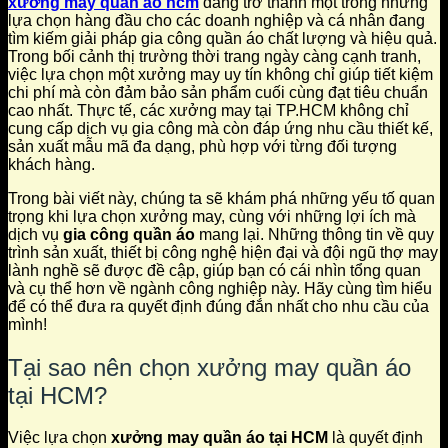
xưởng may quần áo hcm
đang trở thành một trong những
lựa chọn hàng đầu cho các doanh nghiệp và cá nhân đang
tìm kiếm giải pháp gia công quần áo chất lượng và hiệu quả.
Trong bối cảnh thị trường thời trang ngày càng cạnh tranh,
việc lựa chọn một xưởng may uy tín không chỉ giúp tiết kiệm
chi phí mà còn đảm bảo sản phẩm cuối cùng đạt tiêu chuẩn
cao nhất. Thực tế, các xưởng may tại TP.HCM không chỉ
cung cấp dịch vụ gia công mà còn đáp ứng nhu cầu thiết kế,
sản xuất mẫu mã đa dạng, phù hợp với từng đối tượng
khách hàng.
Trong bài viết này, chúng ta sẽ khám phá những yếu tố quan
trọng khi lựa chọn xưởng may, cùng với những lợi ích mà
dịch vụ
gia công quần áo
mang lại. Những thông tin về quy
trình sản xuất, thiết bị công nghệ hiện đại và đội ngũ thợ may
lành nghề sẽ được đề cập, giúp bạn có cái nhìn tổng quan
và cụ thể hơn về ngành công nghiệp này. Hãy cùng tìm hiểu
để có thể đưa ra quyết định đúng đắn nhất cho nhu cầu của
mình!
Tại sao nên chọn xưởng may quần áo
tại HCM?
Việc lựa chọn
xưởng may quần áo tại HCM
là quyết định