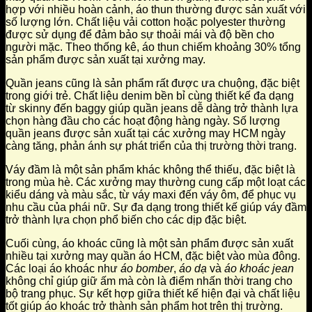
hợp với nhiều hoàn cảnh, áo thun thường được sản xuất với
số lượng lớn. Chất liệu vải cotton hoặc polyester thường
được sử dụng để đảm bảo sự thoải mái và độ bền cho
người mặc. Theo thống kê, áo thun chiếm khoảng 30% tổng
sản phẩm được sản xuất tại xưởng may.
Quần jeans cũng là sản phẩm rất được ưa chuộng, đặc biệt
trong giới trẻ. Chất liệu denim bền bỉ cùng thiết kế đa dạng
từ skinny đến baggy giúp quần jeans dễ dàng trở thành lựa
chọn hàng đầu cho các hoạt động hàng ngày. Số lượng
quần jeans được sản xuất tại các xưởng may HCM ngày
càng tăng, phản ánh sự phát triển của thị trường thời trang.
Váy đầm là một sản phẩm khác không thể thiếu, đặc biệt là
trong mùa hè. Các xưởng may thường cung cấp một loạt các
kiểu dáng và màu sắc, từ váy maxi đến váy ôm, để phục vụ
nhu cầu của phái nữ. Sự đa dạng trong thiết kế giúp váy đầm
trở thành lựa chọn phổ biến cho các dịp đặc biệt.
Cuối cùng, áo khoác cũng là một sản phẩm được sản xuất
nhiều tại xưởng may quần áo HCM, đặc biệt vào mùa đông.
Các loại áo khoác như
áo bomber
,
áo dạ
và
áo khoác jean
không chỉ giúp giữ ấm mà còn là điểm nhấn thời trang cho
bộ trang phục. Sự kết hợp giữa thiết kế hiện đại và chất liệu
tốt giúp áo khoác trở thành sản phẩm hot trên thị trường.