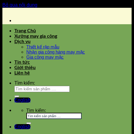
Bỏ qua nội dung
Trang Chủ
Xưởng may gia công
Dịch vụ
Thiết kế rập mẫu
Nhận gia công hàng may mặc
Gia công may mặc
Tin tức
Giới thiệu
Liên hệ
Tìm kiếm:
English
Tìm kiếm:
English