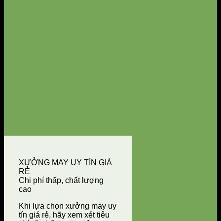
XƯỞNG MAY UY TÍN GIÁ
RẺ
Chi phí thấp, chất lượng
cao
Khi lựa chọn xưởng may uy
tín giá rẻ, hãy xem xét tiêu