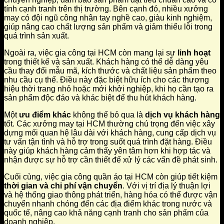
tính cạnh tranh trên thị trường. Bên cạnh đó, nhiều xưởng
may có đội ngũ công nhân tay nghề cao, giàu kinh nghiệm,
giúp nâng cao chất lượng sản phẩm và giảm thiểu lỗi trong
quá trình sản xuất.
Ngoài ra, việc gia công tại HCM còn mang lại sự
linh hoạt
trong thiết kế và sản xuất. Khách hàng có thể dễ dàng yêu
cầu thay đổi mẫu mã, kích thước và chất liệu sản phẩm theo
nhu cầu cụ thể. Điều này đặc biệt hữu ích cho các thương
hiệu thời trang nhỏ hoặc mới khởi nghiệp, khi họ cần tạo ra
sản phẩm độc đáo và khác biệt để thu hút khách hàng.
Một
ưu điểm khác
không thể bỏ qua là
dịch vụ khách hàng
tốt. Các xưởng may tại HCM thường chú trọng đến việc xây
dựng mối quan hệ lâu dài với khách hàng, cung cấp dịch vụ
tư vấn tận tình và hỗ trợ trong suốt quá trình đặt hàng. Điều
này giúp khách hàng cảm thấy yên tâm hơn khi hợp tác và
nhận được sự hỗ trợ cần thiết để xử lý các vấn đề phát sinh.
Cuối cùng, việc gia công quần áo tại HCM còn giúp tiết kiệm
thời gian và chi phí vận chuyển
. Với vị trí địa lý thuận lợi
và hệ thống giao thông phát triển, hàng hóa có thể được vận
chuyển nhanh chóng đến các địa điểm khác trong nước và
quốc tế, nâng cao khả năng cạnh tranh cho sản phẩm của
doanh nghiệp.