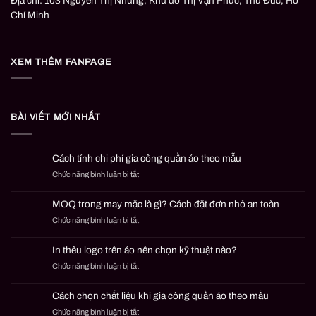
Địa chỉ: 103 Nguyễn Thị Nhung, Khu đô Thị Vạn Phúc, Thủ Đức, Hồ
Chí Minh
XEM THÊM FANPAGE
BÀI VIẾT MỚI NHẤT
Cách tính chi phí gia công quần áo theo mẫu
Chức năng bình luận bị tắt
ở
Cách
tính
MOQ trong may mặc là gì? Cách đặt đơn nhỏ an toàn
chi
Chức năng bình luận bị tắt
ở
phí
MOQ
gia
trong
công
In thêu logo trên áo nên chọn kỹ thuật nào?
may
quần
Chức năng bình luận bị tắt
ở
mặc
áo
In
là
theo
thêu
gì?
mẫu
Cách chọn chất liệu khi gia công quần áo theo mẫu
logo
Cách
Chức năng bình luận bị tắt
ở
trên
đặt