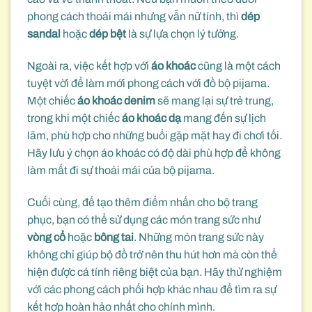
phong cách thoải mái nhưng vẫn nữ tính, thì
dép
sandal
hoặc
dép bệt
là sự lựa chọn lý tưởng.
Ngoài ra, việc kết hợp với
áo khoác
cũng là một cách
tuyệt vời để làm mới phong cách với đồ bộ pijama.
Một chiếc
áo khoác denim
sẽ mang lại sự trẻ trung,
trong khi một chiếc
áo khoác dạ
mang đến sự lịch
lãm, phù hợp cho những buổi gặp mặt hay đi chơi tối.
Hãy lưu ý chọn áo khoác có độ dài phù hợp để không
làm mất đi sự thoải mái của bộ pijama.
Cuối cùng, để tạo thêm điểm nhấn cho bộ trang
phục, bạn có thể sử dụng các món trang sức như
vòng cổ
hoặc
bông tai
. Những món trang sức này
không chỉ giúp bộ đồ trở nên thu hút hơn mà còn thể
hiện được cá tính riêng biệt của bạn. Hãy thử nghiệm
với các phong cách phối hợp khác nhau để tìm ra sự
kết hợp hoàn hảo nhất cho chính mình.