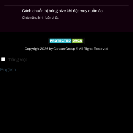
Cách
áo
đơn
chọn
nên
nhỏ
Cách chuẩn bị bảng size khi đặt may quần áo
chất
chọn
an
Chức năng bình luận bị tắt
ở
liệu
kỹ
toàn
Cách
khi
thuật
chuẩn
gia
nào?
bị
công
bảng
quần
size
áo
khi
theo
Copyright 2026 by Canaan Group © All Rights Reserved
đặt
mẫu
may
Tiếng Việt
quần
áo
English