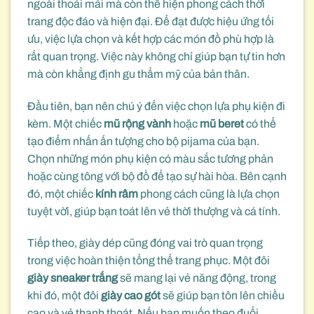
ngoài thoải mái mà còn thể hiện phong cách thời
trang độc đáo và hiện đại. Để đạt được hiệu ứng tối
ưu, việc lựa chọn và kết hợp các món đồ phù hợp là
rất quan trọng. Việc này không chỉ giúp bạn tự tin hơn
mà còn khẳng định gu thẩm mỹ của bản thân.
Đầu tiên, bạn nên chú ý đến việc chọn lựa phụ kiện đi
kèm. Một chiếc
mũ rộng vành
hoặc
mũ beret
có thể
tạo điểm nhấn ấn tượng cho bộ pijama của bạn.
Chọn những món phụ kiện có màu sắc tương phản
hoặc cùng tông với bộ đồ để tạo sự hài hòa. Bên cạnh
đó, một chiếc
kính râm
phong cách cũng là lựa chọn
tuyệt vời, giúp bạn toát lên vẻ thời thượng và cá tính.
Tiếp theo, giày dép cũng đóng vai trò quan trọng
trong việc hoàn thiện tổng thể trang phục. Một đôi
giày sneaker trắng
sẽ mang lại vẻ năng động, trong
khi đó, một đôi
giày cao gót
sẽ giúp bạn tôn lên chiều
cao và vẻ thanh thoát. Nếu bạn muốn theo đuổi