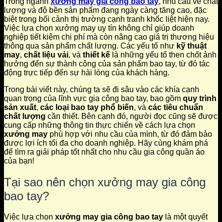
Trong ngành
xưởng may gia công bao tay
, nhu cầu về chất
lượng và độ bền sản phẩm đang ngày càng tăng cao, đặc
biệt trong bối cảnh thị trường cạnh tranh khốc liệt hiện nay.
Việc lựa chọn xưởng may uy tín không chỉ giúp doanh
nghiệp tiết kiệm chi phí mà còn nâng cao giá trị thương hiệu
thông qua sản phẩm chất lượng. Các yếu tố như
kỹ thuật
may
,
chất liệu vải
, và
thiết kế
là những yếu tố then chốt ảnh
hưởng đến sự thành công của sản phẩm bao tay, từ đó tác
động trực tiếp đến sự hài lòng của khách hàng.
Trong bài viết này, chúng ta sẽ đi sâu vào các khía cạnh
quan trọng của lĩnh vực gia công bao tay, bao gồm
quy trình
sản xuất
,
các loại bao tay phổ biến
, và
các tiêu chuẩn
chất lượng
cần thiết. Bên cạnh đó, người đọc cũng sẽ được
cung cấp những thông tin thực chiến về cách lựa chọn
xưởng may
phù hợp với nhu cầu của mình, từ đó đảm bảo
được lợi ích tối đa cho doanh nghiệp. Hãy cùng khám phá
để tìm ra giải pháp tốt nhất cho nhu cầu gia công quần áo
của bạn!
Tại sao nên chọn xưởng may gia công
bao tay?
Việc lựa chọn
xưởng may gia công bao tay
là một quyết