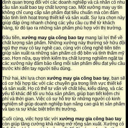
định quan trọng đối với các doanh nghiệp và cá nhân có nhu
cầu sản xuất bao tay chất lượng cao. Một xưởng may uy tín
không chỉ cung cấp sản phẩm đạt tiêu chuẩn mà còn đảm
bảo tính linh hoạt trong thiết kế và sản xuất. Sự lựa chọn này
giúp đáp ứng nhanh chóng các yêu cầu cụ thể từ khách
hàng, từ đó tạo ra những sản phẩm phù hợp với thị trường.
Đầu tiên,
xưởng may gia công bao tay
mang lại lợi thế về
chất lượng sản phẩm. Những xưởng này thường sở hữu đội
ngũ thợ may có tay nghề cao, cùng với công nghệ tiên tiến
giúp sản xuất ra những sản phẩm có độ bền và tính thẩm mỹ
cao. Hơn nữa, quy trình kiểm tra chất lượng nghiêm ngặt tại
các xưởng này đảm bảo rằng mỗi sản phẩm đều đạt yêu cầu
trước khi đến tay người tiêu dùng.
Thứ hai, khi lựa chọn
xưởng may gia công bao tay
, bạn sẽ
có cơ hội hợp tác với các chuyên gia trong lĩnh vực thiết kế
và sản xuất. Họ có thể tư vấn về chất liệu, kiểu dáng, và các
yếu tố khác để tối ưu hóa sản phẩm, giúp bạn tiết kiệm chi
phí và thời gian. Việc có sự hỗ trợ từ những người có kinh
nghiệm sẽ giúp doanh nghiệp bạn nâng cao giá trị sản phẩm
và tạo ra sự khác biệt trên thị trường.
Cuối cùng, việc hợp tác với
xưởng may gia công bao tay
còn giúp tăng cường khả năng mở rộng sản xuất. Xưởng có