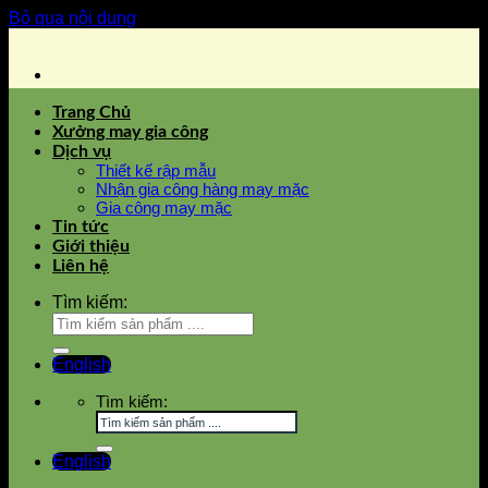
Bỏ qua nội dung
Trang Chủ
Xưởng may gia công
Dịch vụ
Thiết kế rập mẫu
Nhận gia công hàng may mặc
Gia công may mặc
Tin tức
Giới thiệu
Liên hệ
Tìm kiếm:
English
Tìm kiếm:
English