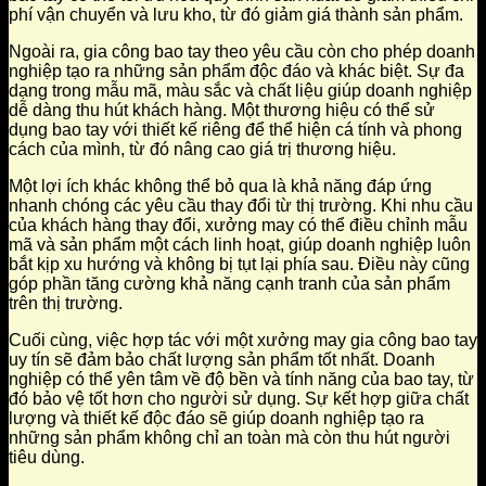
phí vận chuyển và lưu kho, từ đó giảm giá thành sản phẩm.
Ngoài ra, gia công bao tay theo yêu cầu còn cho phép doanh
nghiệp tạo ra những sản phẩm độc đáo và khác biệt. Sự đa
dạng trong mẫu mã, màu sắc và chất liệu giúp doanh nghiệp
dễ dàng thu hút khách hàng. Một thương hiệu có thể sử
dụng bao tay với thiết kế riêng để thể hiện cá tính và phong
cách của mình, từ đó nâng cao giá trị thương hiệu.
Một lợi ích khác không thể bỏ qua là khả năng đáp ứng
nhanh chóng các yêu cầu thay đổi từ thị trường. Khi nhu cầu
của khách hàng thay đổi, xưởng may có thể điều chỉnh mẫu
mã và sản phẩm một cách linh hoạt, giúp doanh nghiệp luôn
bắt kịp xu hướng và không bị tụt lại phía sau. Điều này cũng
góp phần tăng cường khả năng cạnh tranh của sản phẩm
trên thị trường.
Cuối cùng, việc hợp tác với một xưởng may gia công bao tay
uy tín sẽ đảm bảo chất lượng sản phẩm tốt nhất. Doanh
nghiệp có thể yên tâm về độ bền và tính năng của bao tay, từ
đó bảo vệ tốt hơn cho người sử dụng. Sự kết hợp giữa chất
lượng và thiết kế độc đáo sẽ giúp doanh nghiệp tạo ra
những sản phẩm không chỉ an toàn mà còn thu hút người
tiêu dùng.