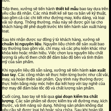
hơn.
Tiếp theo, xưởng sẽ tiến hành
thiết kế mẫu
bao tay dựa trên
yêu cầu đã nhận. Các nhà thiết kế sẽ tạo ra bản vẽ kỹ thuật,
bao gồm cả các chi tiết như đường may, kiểu dáng, và loại
vải sử dụng. Thông thường, mẫu này sẽ được gửi lại cho
khách hàng để phê duyệt trước khi tiến hành sản xuất hàng
loạt.
Sau khi nhận được sự đồng ý từ khách hàng, xưởng sẽ
chuẩn bị nguyên liệu
. Nguyên liệu chính để sản xuất bao
tay thường bao gồm vải, chỉ may, và các phụ kiện khác như
khóa kéo hoặc nhãn hiệu. Việc chọn lựa nguyên liệu chất
lượng là yếu tố then chốt để đảm bảo độ bền và tính thẩm
mỹ của sản phẩm.
Khi nguyên liệu đã sẵn sàng, xưởng sẽ tiến hành
sản xuất
bao tay
. Các công nhân sẽ thực hiện từng bước như cắt vải,
may, và hoàn thiện sản phẩm. Quy trình này thường được
thực hiện bằng máy móc hiện đại kết hợp với tay nghề của
thợ may để đảm bảo tốc độ và chất lượng sản phẩm.
Cuối cùng, bao tay sẽ trải qua
giai đoạn kiểm tra chất
lượng
. Các sản phẩm sẽ được kiểm tra về đường may, kích
thước, và tính năng sử dụng. Những sản phẩm không đạt
yêu cầu sẽ được loại bỏ hoặc sửa chữa. Sau khi hoàn tất,