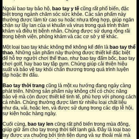
Ngoài bao tay bảo hộ,
bao tay y tế
cũng rất phổ biến, đặc
biệt trong ngành chăm sóc sức khỏe. Các sản phẩm này
thường được làm từ cao su hoặc nhựa tổng hợp, giúp ngăn
chặn sự lây lan của vi khuẩn và virus trong quá trình thăm
khám và điều trị bệnh nhân. Chúng được sử dụng rộng rãi
trong bệnh viện, phòng khám và các cơ sở y tế khác.
Một loại bao tay khác không thể không kể đến là
bao tay thể
thao
. Những sản phẩm này thường được thiết kế đặc biệt
để hỗ trợ người chơi thể thao, như bao tay đấm bốc, bao tay
chơi golf, hay bao tay tập gym. Chúng giúp cải thiện hiệu
suất và bảo vệ tay khỏi chấn thương trong quá trình luyện
tập hoặc thi đấu.
Bao tay thời trang
cũng là một xu hướng đang ngày càng
phát triển. Những sản phẩm này không chỉ có chức năng
bảo vệ mà còn được thiết kế tinh tế, phù hợp với phong cách
cá nhân. Chúng thường được làm từ nhiều loại chất liệu
như da, vải, hoặc len, và được sử dụng trong các dịp lễ hội,
sự kiện hoặc hàng ngày.
Cuối cùng,
bao tay len
cũng rất phổ biến trong mùa đông,
giúp giữ ấm cho tay trong thời tiết lạnh giá. Đây là loại bao
tay được ưa chuộng bởi tính tiện dụng và sự thoải mái mà