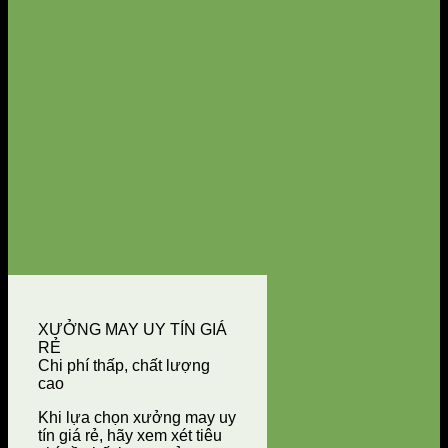
XƯỞNG MAY UY TÍN GIÁ
RẺ
Chi phí thấp, chất lượng
cao
Khi lựa chọn xưởng may uy
tín giá rẻ, hãy xem xét tiêu