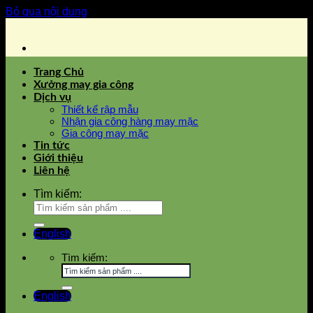
Bỏ qua nội dung
Trang Chủ
Xưởng may gia công
Dịch vụ
Thiết kế rập mẫu
Nhận gia công hàng may mặc
Gia công may mặc
Tin tức
Giới thiệu
Liên hệ
Tìm kiếm:
English
Tìm kiếm:
English