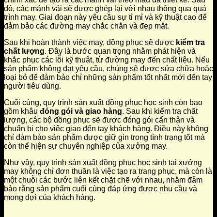
đó, các mảnh vải sẽ được ghép lại với nhau thông qua quá
trình may. Giai đoạn này yêu cầu sự tỉ mỉ và kỹ thuật cao để
đảm bảo các đường may chắc chắn và đẹp mắt.
Sau khi hoàn thành việc may, đồng phục sẽ được
kiểm tra
chất lượng
. Đây là bước quan trọng nhằm phát hiện và
khắc phục các lỗi kỹ thuật, từ đường may đến chất liệu. Nếu
sản phẩm không đạt yêu cầu, chúng sẽ được sửa chữa hoặc
loại bỏ để đảm bảo chỉ những sản phẩm tốt nhất mới đến tay
người tiêu dùng.
Cuối cùng, quy trình sản xuất đồng phục học sinh còn bao
gồm khâu
đóng gói và giao hàng
. Sau khi kiểm tra chất
lượng, các bộ đồng phục sẽ được đóng gói cẩn thận và
chuẩn bị cho việc giao đến tay khách hàng. Điều này không
chỉ đảm bảo sản phẩm được giữ gìn trong tình trạng tốt mà
còn thể hiện sự chuyên nghiệp của xưởng may.
Như vậy, quy trình sản xuất đồng phục học sinh tại xưởng
may không chỉ đơn thuần là việc tạo ra trang phục, mà còn là
một chuỗi các bước liên kết chặt chẽ với nhau, nhằm đảm
bảo rằng sản phẩm cuối cùng đáp ứng được nhu cầu và
mong đợi của khách hàng.