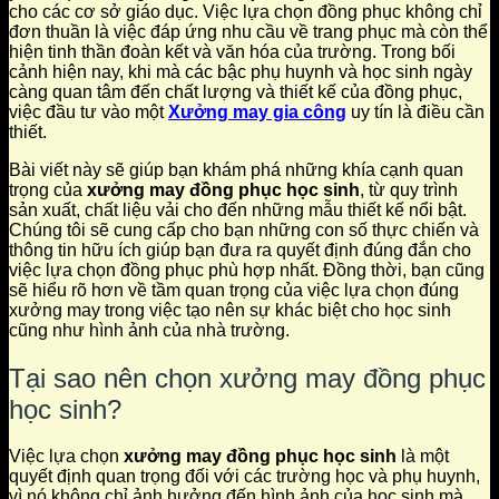
cho các cơ sở giáo dục. Việc lựa chọn đồng phục không chỉ
đơn thuần là việc đáp ứng nhu cầu về trang phục mà còn thể
hiện tinh thần đoàn kết và văn hóa của trường. Trong bối
cảnh hiện nay, khi mà các bậc phụ huynh và học sinh ngày
càng quan tâm đến chất lượng và thiết kế của đồng phục,
việc đầu tư vào một
Xưởng may gia công
uy tín là điều cần
thiết.
Bài viết này sẽ giúp bạn khám phá những khía cạnh quan
trọng của
xưởng may đồng phục học sinh
, từ quy trình
sản xuất, chất liệu vải cho đến những mẫu thiết kế nổi bật.
Chúng tôi sẽ cung cấp cho bạn những con số thực chiến và
thông tin hữu ích giúp bạn đưa ra quyết định đúng đắn cho
việc lựa chọn đồng phục phù hợp nhất. Đồng thời, bạn cũng
sẽ hiểu rõ hơn về tầm quan trọng của việc lựa chọn đúng
xưởng may trong việc tạo nên sự khác biệt cho học sinh
cũng như hình ảnh của nhà trường.
Tại sao nên chọn xưởng may đồng phục
học sinh?
Việc lựa chọn
xưởng may đồng phục học sinh
là một
quyết định quan trọng đối với các trường học và phụ huynh,
vì nó không chỉ ảnh hưởng đến hình ảnh của học sinh mà