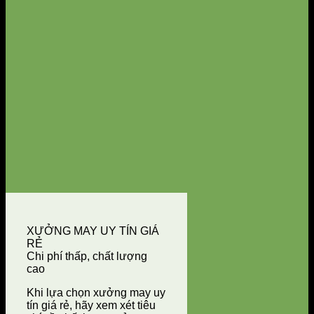
XƯỞNG MAY UY TÍN GIÁ
RẺ
Chi phí thấp, chất lượng
cao
Khi lựa chọn xưởng may uy
tín giá rẻ, hãy xem xét tiêu