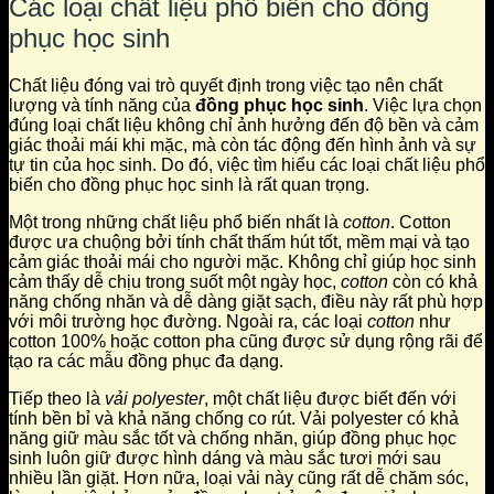
Các loại chất liệu phổ biến cho đồng
phục học sinh
Chất liệu đóng vai trò quyết định trong việc tạo nên chất
lượng và tính năng của
đồng phục học sinh
. Việc lựa chọn
đúng loại chất liệu không chỉ ảnh hưởng đến độ bền và cảm
giác thoải mái khi mặc, mà còn tác động đến hình ảnh và sự
tự tin của học sinh. Do đó, việc tìm hiểu các loại chất liệu phổ
biến cho đồng phục học sinh là rất quan trọng.
Một trong những chất liệu phổ biến nhất là
cotton
. Cotton
được ưa chuộng bởi tính chất thấm hút tốt, mềm mại và tạo
cảm giác thoải mái cho người mặc. Không chỉ giúp học sinh
cảm thấy dễ chịu trong suốt một ngày học,
cotton
còn có khả
năng chống nhăn và dễ dàng giặt sạch, điều này rất phù hợp
với môi trường học đường. Ngoài ra, các loại
cotton
như
cotton 100% hoặc cotton pha cũng được sử dụng rộng rãi để
tạo ra các mẫu đồng phục đa dạng.
Tiếp theo là
vải polyester
, một chất liệu được biết đến với
tính bền bỉ và khả năng chống co rút. Vải polyester có khả
năng giữ màu sắc tốt và chống nhăn, giúp đồng phục học
sinh luôn giữ được hình dáng và màu sắc tươi mới sau
nhiều lần giặt. Hơn nữa, loại vải này cũng rất dễ chăm sóc,