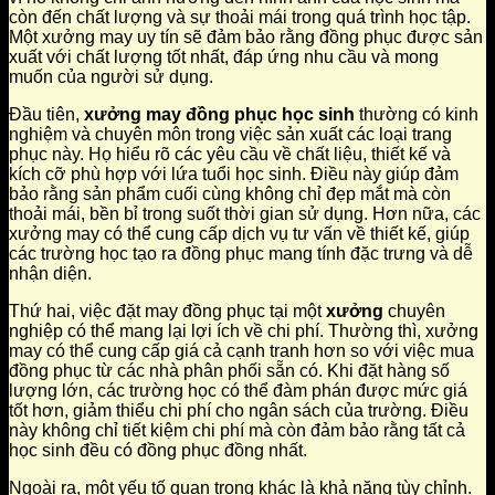
còn đến chất lượng và sự thoải mái trong quá trình học tập.
Một xưởng may uy tín sẽ đảm bảo rằng đồng phục được sản
xuất với chất lượng tốt nhất, đáp ứng nhu cầu và mong
muốn của người sử dụng.
Đầu tiên,
xưởng may đồng phục học sinh
thường có kinh
nghiệm và chuyên môn trong việc sản xuất các loại trang
phục này. Họ hiểu rõ các yêu cầu về chất liệu, thiết kế và
kích cỡ phù hợp với lứa tuổi học sinh. Điều này giúp đảm
bảo rằng sản phẩm cuối cùng không chỉ đẹp mắt mà còn
thoải mái, bền bỉ trong suốt thời gian sử dụng. Hơn nữa, các
xưởng may có thể cung cấp dịch vụ tư vấn về thiết kế, giúp
các trường học tạo ra đồng phục mang tính đặc trưng và dễ
nhận diện.
Thứ hai, việc đặt may đồng phục tại một
xưởng
chuyên
nghiệp có thể mang lại lợi ích về chi phí. Thường thì, xưởng
may có thể cung cấp giá cả cạnh tranh hơn so với việc mua
đồng phục từ các nhà phân phối sẵn có. Khi đặt hàng số
lượng lớn, các trường học có thể đàm phán được mức giá
tốt hơn, giảm thiểu chi phí cho ngân sách của trường. Điều
này không chỉ tiết kiệm chi phí mà còn đảm bảo rằng tất cả
học sinh đều có đồng phục đồng nhất.
Ngoài ra, một yếu tố quan trọng khác là khả năng tùy chỉnh.