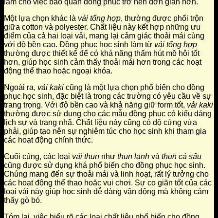
làm cho việc bảo quản đồng phục trở nên đơn giản hơn.
Một lựa chọn khác là
vải tổng hợp
, thường được phối trộn
giữa cotton và polyester. Chất liệu này kết hợp những ưu
điểm của cả hai loại vải, mang lại cảm giác thoải mái cùng
với độ bền cao. Đồng phục học sinh làm từ
vải tổng hợp
thường được thiết kế để có khả năng thấm hút mồ hôi tốt
hơn, giúp học sinh cảm thấy thoải mái hơn trong các hoạt
động thể thao hoặc ngoại khóa.
Ngoài ra,
vải kaki
cũng là một lựa chọn phổ biến cho đồng
phục học sinh, đặc biệt là trong các trường có yêu cầu về sự
trang trọng. Với độ bền cao và khả năng giữ form tốt,
vải kaki
thường được sử dụng cho các mẫu đồng phục có kiểu dáng
lịch sự và trang nhã. Chất liệu này cũng có độ cứng vừa
phải, giúp tạo nên sự nghiêm túc cho học sinh khi tham gia
các hoạt động chính thức.
Cuối cùng, các loại
vải thun
như
thun lạnh
và
thun cá sấu
cũng được sử dụng khá phổ biến cho đồng phục học sinh.
Chúng mang đến sự thoải mái và linh hoạt, rất lý tưởng cho
các hoạt động thể thao hoặc vui chơi. Sự co giãn tốt của các
loại vải này giúp học sinh dễ dàng vận động mà không cảm
thấy gò bó.
Tóm lại, việc hiểu rõ các loại chất liệu phổ biến cho đồng