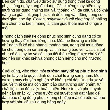
Bên cạnh đó,
chất liệu
được sử dụng trong thiết kế đồng
phục cũng ngày càng đa dạng. Các xưởng may hiện nay
thường sử dụng những loại vải thoáng khí, dễ chịu và có khả
năng co giãn tốt, giúp học sinh dễ dàng vận động trong suốt
thời gian học tập.
Cotton
,
polyester
và
vải tổng hợp
là những
lựa chọn phổ biến, mang lại cảm giác thoải mái cho người
mặc.
Phong cách thiết kế đồng phục học sinh cũng đang có xu
hướng thay đổi theo từng mùa. Mùa hè thường ưu tiên
những thiết kế nhẹ nhàng, thoáng mát, trong khi mùa đông
lại chú trọng đến sự ấm áp và tính năng bảo vệ. Các chi tiết
như cổ áo, tay áo và các họa tiết thêu cũng được chú ý để
tạo nên sự khác biệt và phong cách riêng cho mỗi trường
học.
Cuối cùng, việc chọn một
xưởng may đồng phục học sinh
uy tín là yếu tố quyết định đến chất lượng sản phẩm. Một
xưởng may chuyên nghiệp sẽ không chỉ đáp ứng được yêu
cầu về thiết kế mà còn đảm bảo chất lượng sản phẩm, từ
chất liệu cho đến việc hoàn thiện. Học sinh và phụ huynh
nên cân nhắc kỹ lưỡng trước khi quyết định đặt hàng để
đảm bảo rằng đồng phục không chỉ đẹp mà còn bền và phù
hợp với nhu cầu sử dụng hàng ngày.