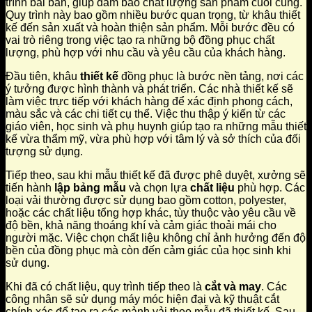
trình bài bản, giúp đảm bảo chất lượng sản phẩm cuối cùng.
Quy trình này bao gồm nhiều bước quan trọng, từ khâu thiết
kế đến sản xuất và hoàn thiện sản phẩm. Mỗi bước đều có
vai trò riêng trong việc tạo ra những bộ đồng phục chất
lượng, phù hợp với nhu cầu và yêu cầu của khách hàng.
Đầu tiên, khâu
thiết kế
đồng phục là bước nền tảng, nơi các
ý tưởng được hình thành và phát triển. Các nhà thiết kế sẽ
làm việc trực tiếp với khách hàng để xác định phong cách,
màu sắc và các chi tiết cụ thể. Việc thu thập ý kiến từ các
giáo viên, học sinh và phụ huynh giúp tạo ra những mẫu thiết
kế vừa thẩm mỹ, vừa phù hợp với tâm lý và sở thích của đối
tượng sử dụng.
Tiếp theo, sau khi mẫu thiết kế đã được phê duyệt, xưởng sẽ
tiến hành
lập bảng mẫu
và chọn lựa
chất liệu
phù hợp. Các
loại vải thường được sử dụng bao gồm cotton, polyester,
hoặc các chất liệu tổng hợp khác, tùy thuộc vào yêu cầu về
độ bền, khả năng thoáng khí và cảm giác thoải mái cho
người mặc. Việc chọn chất liệu không chỉ ảnh hưởng đến độ
bền của đồng phục mà còn đến cảm giác của học sinh khi
sử dụng.
Khi đã có chất liệu, quy trình tiếp theo là
cắt và may
. Các
công nhân sẽ sử dụng máy móc hiện đại và kỹ thuật cắt
chính xác để tạo ra các mảnh vải theo mẫu đã thiết kế. Sau