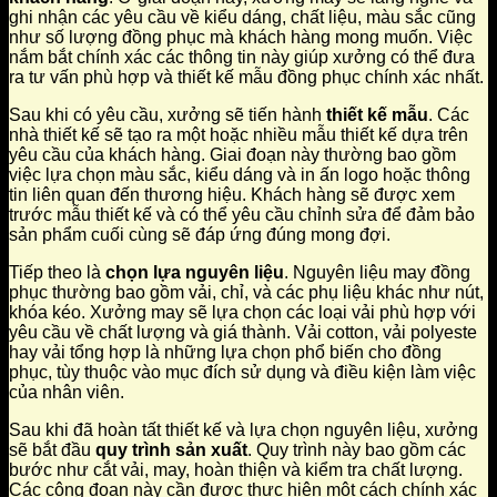
ghi nhận các yêu cầu về kiểu dáng, chất liệu, màu sắc cũng
như số lượng đồng phục mà khách hàng mong muốn. Việc
nắm bắt chính xác các thông tin này giúp xưởng có thể đưa
ra tư vấn phù hợp và thiết kế mẫu đồng phục chính xác nhất.
Sau khi có yêu cầu, xưởng sẽ tiến hành
thiết kế mẫu
. Các
nhà thiết kế sẽ tạo ra một hoặc nhiều mẫu thiết kế dựa trên
yêu cầu của khách hàng. Giai đoạn này thường bao gồm
việc lựa chọn màu sắc, kiểu dáng và in ấn logo hoặc thông
tin liên quan đến thương hiệu. Khách hàng sẽ được xem
trước mẫu thiết kế và có thể yêu cầu chỉnh sửa để đảm bảo
sản phẩm cuối cùng sẽ đáp ứng đúng mong đợi.
Tiếp theo là
chọn lựa nguyên liệu
. Nguyên liệu may đồng
phục thường bao gồm vải, chỉ, và các phụ liệu khác như nút,
khóa kéo. Xưởng may sẽ lựa chọn các loại vải phù hợp với
yêu cầu về chất lượng và giá thành. Vải cotton, vải polyeste
hay vải tổng hợp là những lựa chọn phổ biến cho đồng
phục, tùy thuộc vào mục đích sử dụng và điều kiện làm việc
của nhân viên.
Sau khi đã hoàn tất thiết kế và lựa chọn nguyên liệu, xưởng
sẽ bắt đầu
quy trình sản xuất
. Quy trình này bao gồm các
bước như cắt vải, may, hoàn thiện và kiểm tra chất lượng.
Các công đoạn này cần được thực hiện một cách chính xác