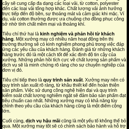
cậy sẽ cung cấp đa dạng các loại vải, từ cotton, polyester
đến các loại vải tổng hợp khác. Chất lượng vải ảnh hưởng
trực tiếp đến độ bền, sự thoáng mát và cảm giác khi mặc. Ví
dụ, vải cotton thường được ưa chuộng cho đồng phục công
sở nhờ tính chất mềm mại và thoáng khí.
Tiêu chí thứ hai là
kinh nghiệm và phản hồi từ khách
hàng
. Một xưởng may có nhiều năm hoạt động trên thị
trường thường sẽ có kinh nghiệm phong phú trong việc đáp
ứng các yêu cầu của khách hàng. Đánh giá từ những khách
hàng trước đó là một cách tốt để xác định độ tin cậy của
xưởng. Những phản hồi tích cực về chất lượng sản phẩm và
dịch vụ sẽ là minh chứng rõ ràng cho sự chuyên nghiệp của
đơn vị đó.
Tiêu chí tiếp theo là
quy trình sản xuất
. Xưởng may nên có
quy trình sản xuất rõ ràng, từ khâu thiết kế đến hoàn thiện
sản phẩm. Việc sử dụng công nghệ hiện đại và quy trình
kiểm soát chất lượng nghiêm ngặt sẽ đảm bảo sản phẩm đạt
tiêu chuẩn cao nhất. Những xưởng may có khả năng tùy
chỉnh theo yêu cầu của khách hàng cũng là một điểm cộng
lớn.
Cuối cùng,
dịch vụ hậu mãi
cũng là một yếu tố không thể bỏ
qua. Một xưởng may tốt sẽ có chính sách bảo hành và hỗ trợ