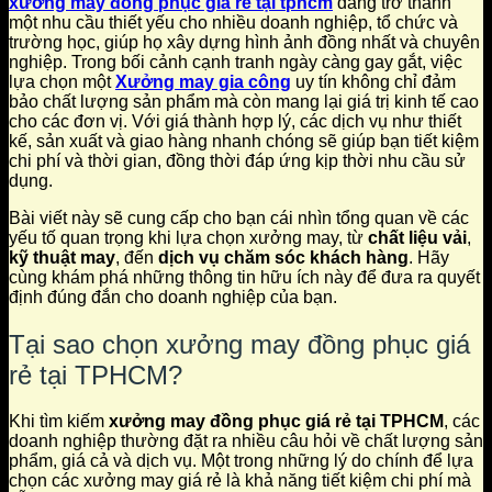
xưởng may đồng phục giá rẻ tại tphcm
đang trở thành
một nhu cầu thiết yếu cho nhiều doanh nghiệp, tổ chức và
trường học, giúp họ xây dựng hình ảnh đồng nhất và chuyên
nghiệp. Trong bối cảnh cạnh tranh ngày càng gay gắt, việc
lựa chọn một
Xưởng may gia công
uy tín không chỉ đảm
bảo chất lượng sản phẩm mà còn mang lại giá trị kinh tế cao
cho các đơn vị. Với giá thành hợp lý, các dịch vụ như thiết
kế, sản xuất và giao hàng nhanh chóng sẽ giúp bạn tiết kiệm
chi phí và thời gian, đồng thời đáp ứng kịp thời nhu cầu sử
dụng.
Bài viết này sẽ cung cấp cho bạn cái nhìn tổng quan về các
yếu tố quan trọng khi lựa chọn xưởng may, từ
chất liệu vải
,
kỹ thuật may
, đến
dịch vụ chăm sóc khách hàng
. Hãy
cùng khám phá những thông tin hữu ích này để đưa ra quyết
định đúng đắn cho doanh nghiệp của bạn.
Tại sao chọn xưởng may đồng phục giá
rẻ tại TPHCM?
Khi tìm kiếm
xưởng may đồng phục giá rẻ tại TPHCM
, các
doanh nghiệp thường đặt ra nhiều câu hỏi về chất lượng sản
phẩm, giá cả và dịch vụ. Một trong những lý do chính để lựa
chọn các xưởng may giá rẻ là khả năng tiết kiệm chi phí mà