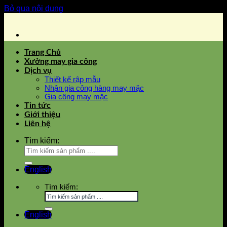
Bỏ qua nội dung
Trang Chủ
Xưởng may gia công
Dịch vụ
Thiết kế rập mẫu
Nhận gia công hàng may mặc
Gia công may mặc
Tin tức
Giới thiệu
Liên hệ
Tìm kiếm:
English
Tìm kiếm:
English