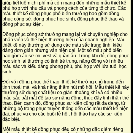
giúp tiết kiệm chi phí mà còn mang đến những mẫu thiết kế
phù hợp với nhu cầu và phong cách của từng tổ chức. Các
mẫu thiết kế đồng phục phổ biến thường bao gồm đồng
phục công sở, đồng phục học sinh, đồng phục thể thao và
đồng phục sự kiện.
Đồng phục công sở thường mang lại vẻ chuyên nghiệp cho
nhân viên và thể hiện thương hiệu của doanh nghiệp. Mẫu
thiết kế này thường sử dụng các màu sắc trung tính, kiểu
dáng đơn giản nhưng vẫn hiện đại. Một số mẫu phổ biến
bao gồm áo sơ mi, vest và quần âu. Trong khi đó, đồng phục
học sinh lại thường có tính trẻ trung, năng động với nhiều
màu sắc và kiểu dáng phong phú, phù hợp với lứa tuổi học
sinh.
Đối với đồng phục thể thao, thiết kế thường chú trọng đến
tính thoải mái và khả năng thấm hút mồ hôi. Mẫu thiết kế này
thường sử dụng chất liệu co giãn, thoáng khí và có nhiều
màu sắc bắt mắt để tạo sự năng động, thúc đẩy tinh thần thể
thao. Bên cạnh đó, đồng phục sự kiện cũng rất đa dạng, từ
những bộ trang phục truyền thống đến các mẫu thiết kế hiện
đại, phục vụ cho các buổi lễ hội, hội thảo hay các sự kiện
đặc biệt.
Mỗi mẫu thiết kế đồng phục đều có những đặc điểm riêng