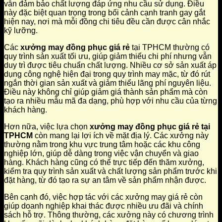
vẫn đảm bảo chất lượng đáp ứng nhu cầu sử dụng. Điều
này đặc biệt quan trọng trong bối cảnh cạnh tranh gay gắt
hiện nay, nơi mà mỗi đồng chi tiêu đều cần được cân nhắc
kỹ lưỡng.
Các
xưởng may đồng phục giá rẻ
tại TPHCM thường có
quy trình sản xuất tối ưu, giúp giảm thiểu chi phí nhưng vẫn
duy trì được tiêu chuẩn chất lượng. Nhiều cơ sở sản xuất áp
dụng công nghệ hiện đại trong quy trình may mặc, từ đó rút
ngắn thời gian sản xuất và giảm thiểu lãng phí nguyên liệu.
Điều này không chỉ giúp giảm giá thành sản phẩm mà còn
tạo ra nhiều mẫu mã đa dạng, phù hợp với nhu cầu của từng
khách hàng.
Hơn nữa, việc lựa chọn
xưởng may đồng phục giá rẻ tại
TPHCM
còn mang lại lợi ích về mặt địa lý. Các xưởng này
thường nằm trong khu vực trung tâm hoặc các khu công
nghiệp lớn, giúp dễ dàng trong việc vận chuyển và giao
hàng. Khách hàng cũng có thể trực tiếp đến thăm xưởng,
kiểm tra quy trình sản xuất và chất lượng sản phẩm trước khi
đặt hàng, từ đó tạo ra sự an tâm về sản phẩm nhận được.
Bên cạnh đó, việc hợp tác với các xưởng may giá rẻ còn
giúp doanh nghiệp khai thác được nhiều ưu đãi và chính
sách hỗ trợ. Thông thường, các xưởng này có chương trình