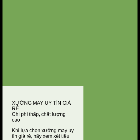
XƯỞNG MAY UY TÍN GIÁ
RẺ
Chi phí thấp, chất lượng
cao
Khi lựa chọn xưởng may uy
tín giá rẻ, hãy xem xét tiêu