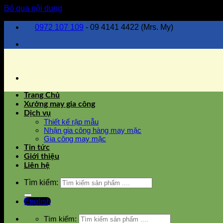
Bỏ qua nội dung
0972 107 109
- 09 4141 4422 (Mrs. My)
Trang Chủ
Xưởng may gia công
Dịch vụ
Thiết kế rập mẫu
Nhận gia công hàng may mặc
Gia công may mặc
Tin tức
Giới thiệu
Liên hệ
Tìm kiếm:
English
Tìm kiếm: