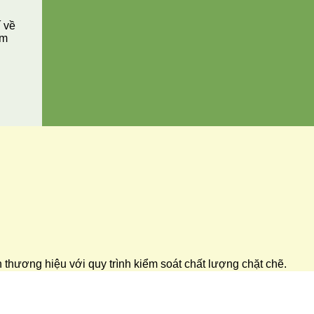
í về
ăm
ển thương hiệu với quy trình kiểm soát chất lượng chặt chẽ.