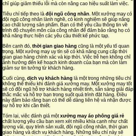
chỉ giúp giảm thiểu lỗi mà còn nâng cao hiệu suất làm việc.
Tiêu chí tiếp theo là
đội ngũ công nhân
. Một xưởng may có
đội ngũ công nhân lành nghề, có kinh nghiệm sẽ giúp nâng
cao chất lượng sản phẩm. Bạn có thể yêu cầu thông tin về
trình độ chuyên môn của công nhân để đảm bảo rằng họ có
khả năng thực hiện các yêu cầu thiết kế phức tạp.
Bên cạnh đó,
thời gian giao hàng
cũng là một yếu tố quan
trọng. Một xưởng may uy tín sẽ có khả năng cung cấp thời
gian giao hàng chính xác và kịp thời. Việc trễ hẹn không chỉ
ảnh hưởng đến kế hoạch kinh doanh của bạn mà còn làm
giảm sự tin tưởng từ khách hàng.
Cuối cùng,
dịch vụ khách hàng
là một trong những tiêu chí
không thể thiếu khi đánh giá xưởng may. Một xưởng may tốt
sẽ có đội ngũ hỗ trợ khách hàng nhiệt tình, sẵn sàng giải đáp
thắc mắc và hỗ trợ bạn trong suốt quá trình đặt hàng. Điều
này đảm bảo rằng bạn có thể dễ dàng liên hệ và nhận được
sự hỗ trợ khi cần thiết.
Tóm lại, việc đánh giá một
xưởng may áo phông giá rẻ
chất lượng yêu cầu bạn xem xét nhiều khía cạnh như chất
lượng vải, quy trình sản xuất, đội ngũ công nhân, thời gian
giao hàng và dịch vụ khách hàng. Những tiêu chí này sẽ