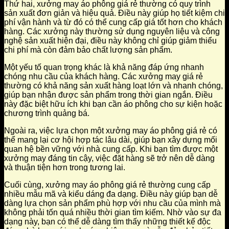
Thứ hai, xưởng may áo phông giá rẻ thường có quy trình
sản xuất đơn giản và hiệu quả. Điều này giúp họ tiết kiệm chi
phí vận hành và từ đó có thể cung cấp giá tốt hơn cho khách
hàng. Các xưởng này thường sử dụng nguyên liệu và công
nghệ sản xuất hiện đại, điều này không chỉ giúp giảm thiểu
chi phí mà còn đảm bảo chất lượng sản phẩm.
Một yếu tố quan trọng khác là khả năng đáp ứng nhanh
chóng nhu cầu của khách hàng. Các xưởng may giá rẻ
thường có khả năng sản xuất hàng loạt lớn và nhanh chóng,
giúp bạn nhận được sản phẩm trong thời gian ngắn. Điều
này đặc biệt hữu ích khi bạn cần áo phông cho sự kiện hoặc
chương trình quảng bá.
Ngoài ra, việc lựa chọn một xưởng may áo phông giá rẻ có
thể mang lại cơ hội hợp tác lâu dài, giúp bạn xây dựng mối
quan hệ bền vững với nhà cung cấp. Khi bạn tìm được một
xưởng may đáng tin cậy, việc đặt hàng sẽ trở nên dễ dàng
và thuận tiện hơn trong tương lai.
Cuối cùng, xưởng may áo phông giá rẻ thường cung cấp
nhiều mẫu mã và kiểu dáng đa dạng. Điều này giúp bạn dễ
dàng lựa chọn sản phẩm phù hợp với nhu cầu của mình mà
không phải tốn quá nhiều thời gian tìm kiếm. Nhờ vào sự đa
dạng này, bạn có thể dễ dàng tìm thấy những thiết kế độc