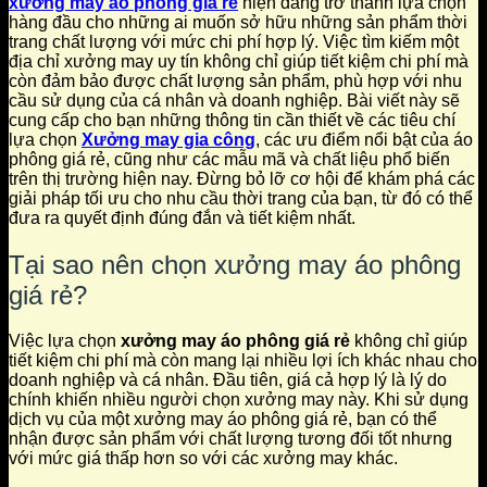
xưởng may áo phông giá rẻ
hiện đang trở thành lựa chọn
hàng đầu cho những ai muốn sở hữu những sản phẩm thời
trang chất lượng với mức chi phí hợp lý. Việc tìm kiếm một
địa chỉ xưởng may uy tín không chỉ giúp tiết kiệm chi phí mà
còn đảm bảo được chất lượng sản phẩm, phù hợp với nhu
cầu sử dụng của cá nhân và doanh nghiệp. Bài viết này sẽ
cung cấp cho bạn những thông tin cần thiết về các tiêu chí
lựa chọn
Xưởng may gia công
, các ưu điểm nổi bật của áo
phông giá rẻ, cũng như các mẫu mã và chất liệu phổ biến
trên thị trường hiện nay. Đừng bỏ lỡ cơ hội để khám phá các
giải pháp tối ưu cho nhu cầu thời trang của bạn, từ đó có thể
đưa ra quyết định đúng đắn và tiết kiệm nhất.
Tại sao nên chọn xưởng may áo phông
giá rẻ?
Việc lựa chọn
xưởng may áo phông giá rẻ
không chỉ giúp
tiết kiệm chi phí mà còn mang lại nhiều lợi ích khác nhau cho
doanh nghiệp và cá nhân. Đầu tiên, giá cả hợp lý là lý do
chính khiến nhiều người chọn xưởng may này. Khi sử dụng
dịch vụ của một xưởng may áo phông giá rẻ, bạn có thể
nhận được sản phẩm với chất lượng tương đối tốt nhưng
với mức giá thấp hơn so với các xưởng may khác.