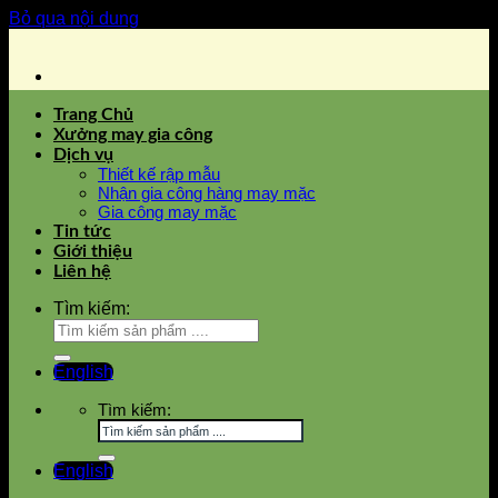
Bỏ qua nội dung
Trang Chủ
Xưởng may gia công
Dịch vụ
Thiết kế rập mẫu
Nhận gia công hàng may mặc
Gia công may mặc
Tin tức
Giới thiệu
Liên hệ
Tìm kiếm:
English
Tìm kiếm:
English