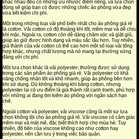
khác nhau đều có những ưu nhược điểm riêng, và lựa chọn
đúng sẽ giúp bạn có được những chiếc áo phông vừa đẹp
vừa tiết kiệm chi phí.
Một trong những loại vải phổ biến nhất cho áo phông giá rẻ
là
cotton
. Vải cotton có độ thoáng khí tốt, mềm mại và dễ chịu
khi mặc. Ngoài ra, cotton còn dễ dàng chăm sóc và giặt giũ,
giúp áo giữ được hình dạng và màu sắc lâu hơn. Tuy nhiên,
giá thành của vải cotton có thể cao hơn một số loại vải tổng
hợp khác, nhưng chất lượng mà nó mang lại thường xứng
đáng với chi phí.
Một lựa chọn khác là vải
polyester
, thường được sử dụng
trong các sản phẩm áo phông giá rẻ. Vải polyester có khả
năng chống nhăn tốt và khô nhanh, giúp áo phông bền hơn
khi sử dụng. Dù không thoáng khí bằng cotton, nhưng
polyester lại có ưu điểm là giá thành rất cạnh tranh, phù hợp
với những ai đang tìm kiếm áo phông với ngân sách hạn
chế.
Ngoài cotton và polyester, vải
viscose
cũng là một sự lựa
chọn không tồi cho áo phông giá rẻ. Vải viscose có cảm giác
mềm mại và mát mẻ, đặc biệt thích hợp cho mùa hè. Tuy
nhiên, độ bền của viscose không cao như cotton hay
polyester, nên cần lưu ý trong việc bảo quản.