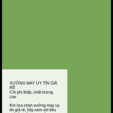
XƯỞNG MAY UY TÍN GIÁ
RẺ
Chi phí thấp, chất lượng
cao
Khi lựa chọn xưởng may uy
tín giá rẻ, hãy xem xét tiêu