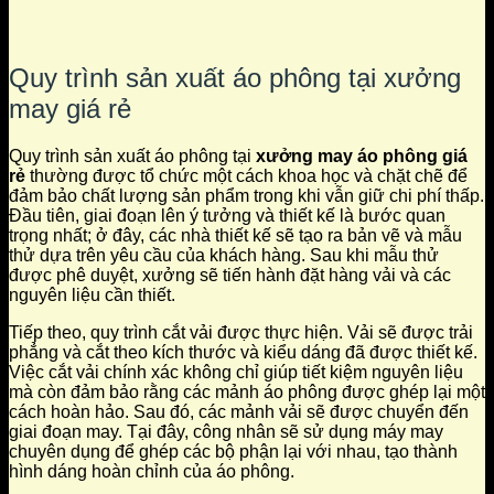
Quy trình sản xuất áo phông tại xưởng
may giá rẻ
Quy trình sản xuất áo phông tại
xưởng may áo phông giá
rẻ
thường được tổ chức một cách khoa học và chặt chẽ để
đảm bảo chất lượng sản phẩm trong khi vẫn giữ chi phí thấp.
Đầu tiên, giai đoạn lên ý tưởng và thiết kế là bước quan
trọng nhất; ở đây, các nhà thiết kế sẽ tạo ra bản vẽ và mẫu
thử dựa trên yêu cầu của khách hàng. Sau khi mẫu thử
được phê duyệt, xưởng sẽ tiến hành đặt hàng vải và các
nguyên liệu cần thiết.
Tiếp theo, quy trình cắt vải được thực hiện. Vải sẽ được trải
phẳng và cắt theo kích thước và kiểu dáng đã được thiết kế.
Việc cắt vải chính xác không chỉ giúp tiết kiệm nguyên liệu
mà còn đảm bảo rằng các mảnh áo phông được ghép lại một
cách hoàn hảo. Sau đó, các mảnh vải sẽ được chuyển đến
giai đoạn may. Tại đây, công nhân sẽ sử dụng máy may
chuyên dụng để ghép các bộ phận lại với nhau, tạo thành
hình dáng hoàn chỉnh của áo phông.