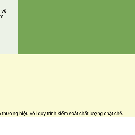
í về
ăm
ển thương hiệu với quy trình kiểm soát chất lượng chặt chẽ.