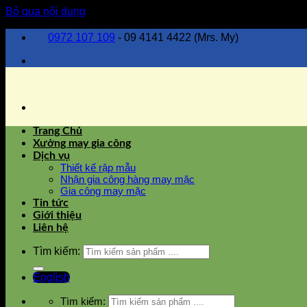
Bỏ qua nội dung
0972 107 109
- 09 4141 4422 (Mrs. My)
Trang Chủ
Xưởng may gia công
Dịch vụ
Thiết kế rập mẫu
Nhận gia công hàng may mặc
Gia công may mặc
Tin tức
Giới thiệu
Liên hệ
Tìm kiếm:
English
Tìm kiếm: