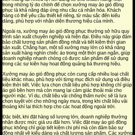
trong những lý do chính để chọn xưởng may áo gió đồng
phục là khả năng đáp ứng nhu cầu cá nhân hóa. Khách
hàng có thể yêu cầu thiết kế riêng, từ màu sắc đến kiểu
dáng, phù hợp với nhận diện thương hiệu của mình.
Ngoài ra, xưởng may áo gió đồng phục thường sở hữu quy
trình sản xuất chuyên nghiệp và hiện đại. Điều này giúp đảm
bảo chất lượng sản phẩm đồng nhất và tiết kiệm thời gian
sản xuất. Chẳng hạn, một số xưởng may lớn có khả năng
sản xuất hàng nghìn chiếc áo trong một thời gian ngắn, giúp
doanh nghiệp nhanh chóng có được sản phẩm để sử dụng
trong các sự kiện hay hoạt động quảng bá thương hiệu.
Xưởng may áo gió đồng phục còn cung cấp nhiều loại chất
liệu khác nhau, phù hợp với từng mục đích sử dụng và điều
kiện thời tiết. Việc lựa chọn chất liệu phù hợp không chỉ giúp
áo gió bền hơn mà còn mang lại cảm giác thoải mái cho
người mặc. Ví dụ, chất liệu vải chống thấm nước sẽ là lựa
chọn tuyệt vời cho những ngày mưa, trong khi chất liệu vải
thoáng khí lại thích hợp cho các hoạt động ngoài trời.
Đặc biệt, khi đặt hàng số lượng lớn, doanh nghiệp thường
nhận được mức giá ưu đãi hơn. Việc đặt may áo gió đồng
phục không chỉ giúp tiết kiệm chi phí mà còn đảm bảo sự
đồng nhất về kiểu dáng và chất lượng sản phẩm. Các xưởng