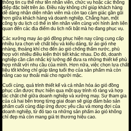
thông tin cụ thể như tên nhân viên, chức vụ hoặc các thông
điệp đặc biệt trên áo. Điều này không chỉ giúp khách hàng
dễ dàng nhận diện nhân viên mà còn tạo cảm giác gần gũi
hơn giữa khách hàng và doanh nghiệp. Chẳng hạn, một
công ty du lịch có thể in tên nhân viên cùng với hình ảnh liên
quan đến các địa điểm du lịch nổi bật mà họ đang phục vụ.
Các xưởng may áo gió đồng phục hiện nay cũng cung cấp
nhiều lựa chọn về chất liệu và kiểu dáng, từ áo gió nhẹ
nhàng, thoáng khí cho đến áo gió chống thấm nước, phù
hợp với nhiều điều kiện thời tiết khác nhau. Do đó, doanh
nghiệp cần cân nhắc kỹ lưỡng để đưa ra những thiết kế phù
hợp nhất với nhu cầu của mình. Hơn nữa, việc chọn lựa chất
liệu tốt không chỉ giúp tăng tuổi thọ của sản phẩm mà còn
nâng cao sự thoải mái cho người mặc.
Cuối cùng, quá trình thiết kế và cá nhân hóa áo gió đồng
phục cần được thực hiện qua một quy trình rõ ràng và hợp
tác chặt chẽ giữa doanh nghiệp và xưởng may. Sự tham gia
của cả hai bên trong từng giai đoạn sẽ giúp đảm bảo sản
phẩm cuối cùng đáp ứng được yêu cầu và mong đợi của
doanh nghiệp, từ đó tạo ra những sản phẩm áo gió không
chỉ đẹp mà còn mang giá trị thương hiệu cao.