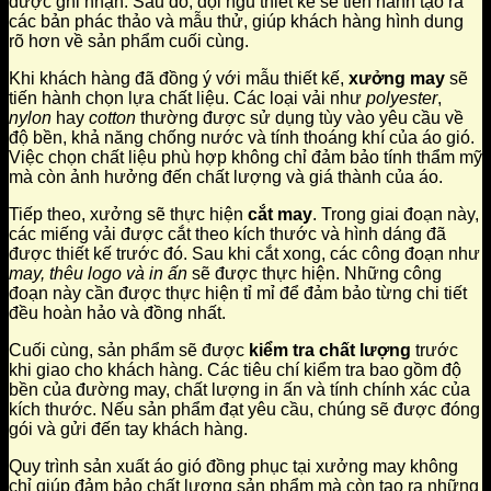
được ghi nhận. Sau đó, đội ngũ thiết kế sẽ tiến hành tạo ra
các bản phác thảo và mẫu thử, giúp khách hàng hình dung
rõ hơn về sản phẩm cuối cùng.
Khi khách hàng đã đồng ý với mẫu thiết kế,
xưởng may
sẽ
tiến hành chọn lựa chất liệu. Các loại vải như
polyester
,
nylon
hay
cotton
thường được sử dụng tùy vào yêu cầu về
độ bền, khả năng chống nước và tính thoáng khí của áo gió.
Việc chọn chất liệu phù hợp không chỉ đảm bảo tính thẩm mỹ
mà còn ảnh hưởng đến chất lượng và giá thành của áo.
Tiếp theo, xưởng sẽ thực hiện
cắt may
. Trong giai đoạn này,
các miếng vải được cắt theo kích thước và hình dáng đã
được thiết kế trước đó. Sau khi cắt xong, các công đoạn như
may, thêu logo và in ấn
sẽ được thực hiện. Những công
đoạn này cần được thực hiện tỉ mỉ để đảm bảo từng chi tiết
đều hoàn hảo và đồng nhất.
Cuối cùng, sản phẩm sẽ được
kiểm tra chất lượng
trước
khi giao cho khách hàng. Các tiêu chí kiểm tra bao gồm độ
bền của đường may, chất lượng in ấn và tính chính xác của
kích thước. Nếu sản phẩm đạt yêu cầu, chúng sẽ được đóng
gói và gửi đến tay khách hàng.
Quy trình sản xuất áo gió đồng phục tại xưởng may không
chỉ giúp đảm bảo chất lượng sản phẩm mà còn tạo ra những