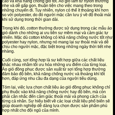
cao và khả năng chống gió tốt. Áo gió làm từ nylon thường
nhẹ và dễ gấp gọn, thuận tiện cho việc mang theo trong
những chuyến đi. Tuy nhiên, nylon có thể ít thoáng khí hơn
so với polyester, do đó người mặc cần lưu ý về độ thoải mái
khi sử dụng trong thời gian dài.
Trong khi đó,
cotton
thường được sử dụng trong các mẫu áo
gió dành cho những ai ưu tiên sự mềm mại và cảm giác tự
nhiên. Mặc dù cotton không có khả năng chống nước tốt như
polyester hay nylon, nhưng nó mang lại sự thoải mái và dễ
chịu cho người mặc, đặc biệt trong những ngày thời tiết nhẹ
nhàng.
Cuối cùng,
sợi tổng hợp
là sự kết hợp giữa các chất liệu
khác nhau nhằm tối ưu hóa những ưu điểm của từng loại.
Áo gió đồng phục được sản xuất từ sợi tổng hợp thường
đảm bảo độ bền, khả năng chống nước và thoáng khí tốt
hơn, đáp ứng nhu cầu đa dạng của người tiêu dùng.
Tóm lại, việc lựa chọn chất liệu áo gió đồng phục không chỉ
phụ thuộc vào khả năng chống nước hay độ bền, mà còn
phải cân nhắc đến cảm giác thoải mái và phong cách của
từng cá nhân. Sự hiểu biết về các loại chất liệu phổ biến sẽ
giúp doanh nghiệp dễ dàng lựa chọn được sản phẩm phù
hợp nhất cho đội ngũ của mình.