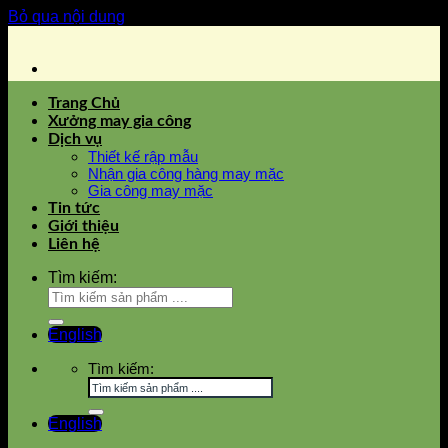
Bỏ qua nội dung
Trang Chủ
Xưởng may gia công
Dịch vụ
Thiết kế rập mẫu
Nhận gia công hàng may mặc
Gia công may mặc
Tin tức
Giới thiệu
Liên hệ
Tìm kiếm:
English
Tìm kiếm:
English