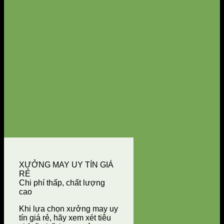
XƯỞNG MAY UY TÍN GIÁ
RẺ
Chi phí thấp, chất lượng
cao
Khi lựa chọn xưởng may uy
tín giá rẻ, hãy xem xét tiêu