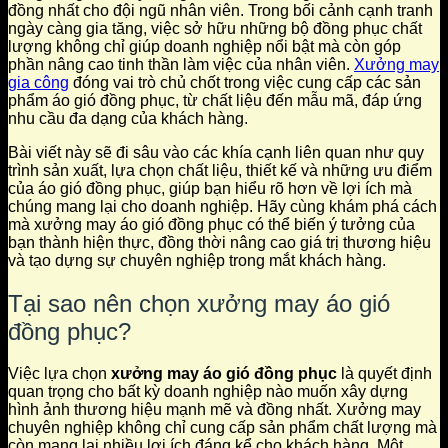
đồng nhất cho đội ngũ nhân viên. Trong bối cảnh cạnh tranh
ngày càng gia tăng, việc sở hữu những bộ đồng phục chất
lượng không chỉ giúp doanh nghiệp nổi bật mà còn góp
phần nâng cao tinh thần làm việc của nhân viên.
Xưởng may
gia công
đóng vai trò chủ chốt trong việc cung cấp các sản
phẩm áo gió đồng phục, từ chất liệu đến mẫu mã, đáp ứng
nhu cầu đa dạng của khách hàng.
Bài viết này sẽ đi sâu vào các khía cạnh liên quan như quy
trình sản xuất, lựa chọn chất liệu, thiết kế và những ưu điểm
của áo gió đồng phục, giúp bạn hiểu rõ hơn về lợi ích mà
chúng mang lại cho doanh nghiệp. Hãy cùng khám phá cách
mà xưởng may áo gió đồng phục có thể biến ý tưởng của
bạn thành hiện thực, đồng thời nâng cao giá trị thương hiệu
và tạo dựng sự chuyên nghiệp trong mắt khách hàng.
Tại sao nên chọn xưởng may áo gió
đồng phục?
Việc lựa chọn
xưởng may áo gió đồng phục
là quyết định
quan trọng cho bất kỳ doanh nghiệp nào muốn xây dựng
hình ảnh thương hiệu mạnh mẽ và đồng nhất. Xưởng may
chuyên nghiệp không chỉ cung cấp sản phẩm chất lượng mà
còn mang lại nhiều lợi ích đáng kể cho khách hàng. Một