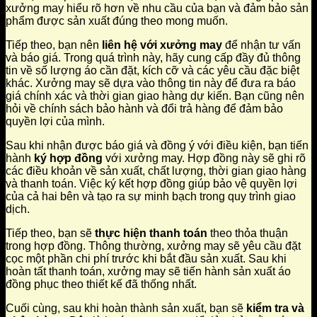
xưởng may hiểu rõ hơn về nhu cầu của bạn và đảm bảo sản
phẩm được sản xuất đúng theo mong muốn.
Tiếp theo, bạn nên
liên hệ với xưởng may
để nhận tư vấn
và báo giá. Trong quá trình này, hãy cung cấp đầy đủ thông
tin về số lượng áo cần đặt, kích cỡ và các yêu cầu đặc biệt
khác. Xưởng may sẽ dựa vào thông tin này để đưa ra báo
giá chính xác và thời gian giao hàng dự kiến. Bạn cũng nên
hỏi về chính sách bảo hành và đổi trả hàng để đảm bảo
quyền lợi của mình.
Sau khi nhận được báo giá và đồng ý với điều kiện, bạn tiến
hành
ký hợp đồng
với xưởng may. Hợp đồng này sẽ ghi rõ
các điều khoản về sản xuất, chất lượng, thời gian giao hàng
và thanh toán. Việc ký kết hợp đồng giúp bảo vệ quyền lợi
của cả hai bên và tạo ra sự minh bạch trong quy trình giao
dịch.
Tiếp theo, bạn sẽ
thực hiện thanh toán
theo thỏa thuận
trong hợp đồng. Thông thường, xưởng may sẽ yêu cầu đặt
cọc một phần chi phí trước khi bắt đầu sản xuất. Sau khi
hoàn tất thanh toán, xưởng may sẽ tiến hành sản xuất áo
đồng phục theo thiết kế đã thống nhất.
Cuối cùng, sau khi hoàn thành sản xuất, bạn sẽ
kiểm tra và