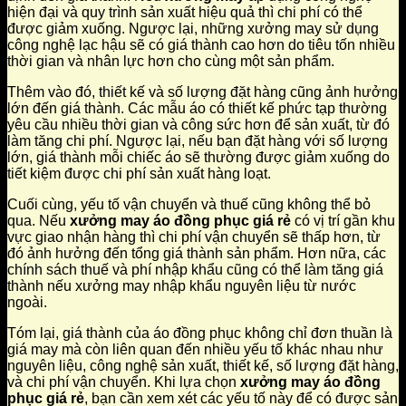
hiện đại và quy trình sản xuất hiệu quả thì chi phí có thể
được giảm xuống. Ngược lại, những xưởng may sử dụng
công nghệ lạc hậu sẽ có giá thành cao hơn do tiêu tốn nhiều
thời gian và nhân lực hơn cho cùng một sản phẩm.
Thêm vào đó, thiết kế và số lượng đặt hàng cũng ảnh hưởng
lớn đến giá thành. Các mẫu áo có thiết kế phức tạp thường
yêu cầu nhiều thời gian và công sức hơn để sản xuất, từ đó
làm tăng chi phí. Ngược lại, nếu bạn đặt hàng với số lượng
lớn, giá thành mỗi chiếc áo sẽ thường được giảm xuống do
tiết kiệm được chi phí sản xuất hàng loạt.
Cuối cùng, yếu tố vận chuyển và thuế cũng không thể bỏ
qua. Nếu
xưởng may áo đồng phục giá rẻ
có vị trí gần khu
vực giao nhận hàng thì chi phí vận chuyển sẽ thấp hơn, từ
đó ảnh hưởng đến tổng giá thành sản phẩm. Hơn nữa, các
chính sách thuế và phí nhập khẩu cũng có thể làm tăng giá
thành nếu xưởng may nhập khẩu nguyên liệu từ nước
ngoài.
Tóm lại, giá thành của áo đồng phục không chỉ đơn thuần là
giá may mà còn liên quan đến nhiều yếu tố khác nhau như
nguyên liệu, công nghệ sản xuất, thiết kế, số lượng đặt hàng,
và chi phí vận chuyển. Khi lựa chọn
xưởng may áo đồng
phục giá rẻ
, bạn cần xem xét các yếu tố này để có được sản