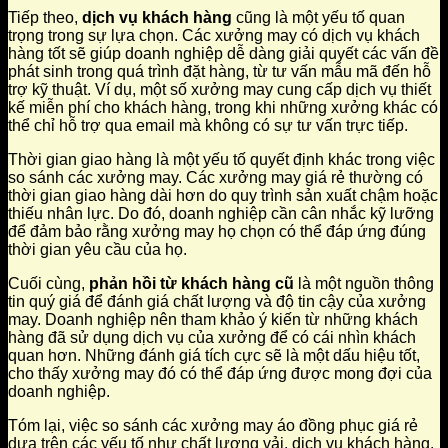
Tiếp theo,
dịch vụ khách hàng
cũng là một yếu tố quan
trọng trong sự lựa chọn. Các xưởng may có dịch vụ khách
hàng tốt sẽ giúp doanh nghiệp dễ dàng giải quyết các vấn đề
phát sinh trong quá trình đặt hàng, từ tư vấn mẫu mã đến hỗ
trợ kỹ thuật. Ví dụ, một số xưởng may cung cấp dịch vụ thiết
kế miễn phí cho khách hàng, trong khi những xưởng khác có
thể chỉ hỗ trợ qua email mà không có sự tư vấn trực tiếp.
Thời gian giao hàng là một yếu tố quyết định khác trong việc
so sánh các xưởng may. Các xưởng may giá rẻ thường có
thời gian giao hàng dài hơn do quy trình sản xuất chậm hoặc
thiếu nhân lực. Do đó, doanh nghiệp cần cân nhắc kỹ lưỡng
để đảm bảo rằng xưởng may họ chọn có thể đáp ứng đúng
thời gian yêu cầu của họ.
Cuối cùng,
phản hồi từ khách hàng cũ
là một nguồn thông
tin quý giá để đánh giá chất lượng và độ tin cậy của xưởng
may. Doanh nghiệp nên tham khảo ý kiến từ những khách
hàng đã sử dụng dịch vụ của xưởng để có cái nhìn khách
quan hơn. Những đánh giá tích cực sẽ là một dấu hiệu tốt,
cho thấy xưởng may đó có thể đáp ứng được mong đợi của
doanh nghiệp.
Tóm lại, việc so sánh các xưởng may áo đồng phục giá rẻ
dựa trên các yếu tố như chất lượng vải, dịch vụ khách hàng,