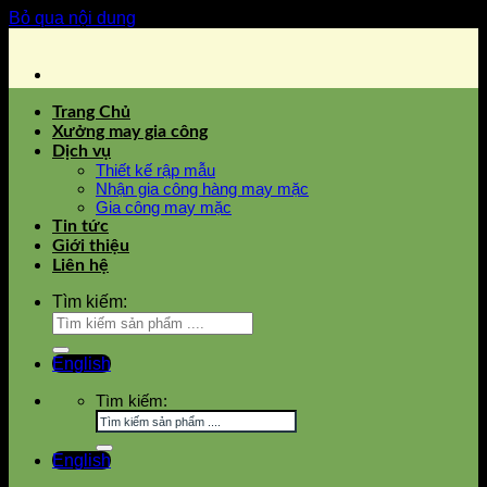
Bỏ qua nội dung
Trang Chủ
Xưởng may gia công
Dịch vụ
Thiết kế rập mẫu
Nhận gia công hàng may mặc
Gia công may mặc
Tin tức
Giới thiệu
Liên hệ
Tìm kiếm:
English
Tìm kiếm:
English