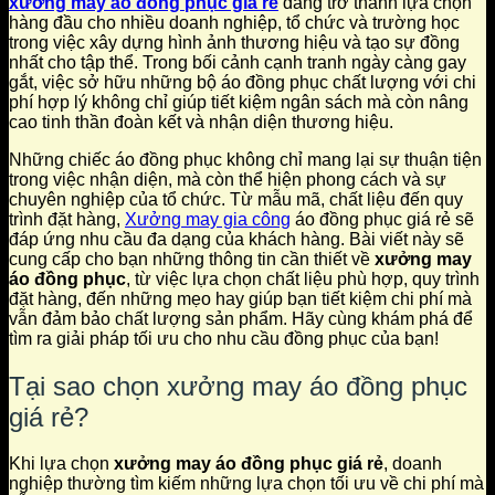
xưởng may áo đồng phục giá rẻ
đang trở thành lựa chọn
hàng đầu cho nhiều doanh nghiệp, tổ chức và trường học
trong việc xây dựng hình ảnh thương hiệu và tạo sự đồng
nhất cho tập thể. Trong bối cảnh cạnh tranh ngày càng gay
gắt, việc sở hữu những bộ áo đồng phục chất lượng với chi
phí hợp lý không chỉ giúp tiết kiệm ngân sách mà còn nâng
cao tinh thần đoàn kết và nhận diện thương hiệu.
Những chiếc áo đồng phục không chỉ mang lại sự thuận tiện
trong việc nhận diện, mà còn thể hiện phong cách và sự
chuyên nghiệp của tổ chức. Từ mẫu mã, chất liệu đến quy
trình đặt hàng,
Xưởng may gia công
áo đồng phục giá rẻ sẽ
đáp ứng nhu cầu đa dạng của khách hàng. Bài viết này sẽ
cung cấp cho bạn những thông tin cần thiết về
xưởng may
áo đồng phục
, từ việc lựa chọn chất liệu phù hợp, quy trình
đặt hàng, đến những mẹo hay giúp bạn tiết kiệm chi phí mà
vẫn đảm bảo chất lượng sản phẩm. Hãy cùng khám phá để
tìm ra giải pháp tối ưu cho nhu cầu đồng phục của bạn!
Tại sao chọn xưởng may áo đồng phục
giá rẻ?
Khi lựa chọn
xưởng may áo đồng phục giá rẻ
, doanh
nghiệp thường tìm kiếm những lựa chọn tối ưu về chi phí mà