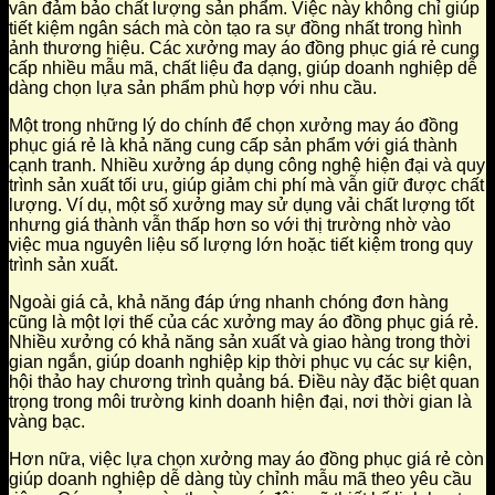
vẫn đảm bảo chất lượng sản phẩm. Việc này không chỉ giúp
tiết kiệm ngân sách mà còn tạo ra sự đồng nhất trong hình
ảnh thương hiệu. Các xưởng may áo đồng phục giá rẻ cung
cấp nhiều mẫu mã, chất liệu đa dạng, giúp doanh nghiệp dễ
dàng chọn lựa sản phẩm phù hợp với nhu cầu.
Một trong những lý do chính để chọn xưởng may áo đồng
phục giá rẻ là khả năng cung cấp sản phẩm với giá thành
cạnh tranh. Nhiều xưởng áp dụng công nghệ hiện đại và quy
trình sản xuất tối ưu, giúp giảm chi phí mà vẫn giữ được chất
lượng. Ví dụ, một số xưởng may sử dụng vải chất lượng tốt
nhưng giá thành vẫn thấp hơn so với thị trường nhờ vào
việc mua nguyên liệu số lượng lớn hoặc tiết kiệm trong quy
trình sản xuất.
Ngoài giá cả, khả năng đáp ứng nhanh chóng đơn hàng
cũng là một lợi thế của các xưởng may áo đồng phục giá rẻ.
Nhiều xưởng có khả năng sản xuất và giao hàng trong thời
gian ngắn, giúp doanh nghiệp kịp thời phục vụ các sự kiện,
hội thảo hay chương trình quảng bá. Điều này đặc biệt quan
trọng trong môi trường kinh doanh hiện đại, nơi thời gian là
vàng bạc.
Hơn nữa, việc lựa chọn xưởng may áo đồng phục giá rẻ còn
giúp doanh nghiệp dễ dàng tùy chỉnh mẫu mã theo yêu cầu