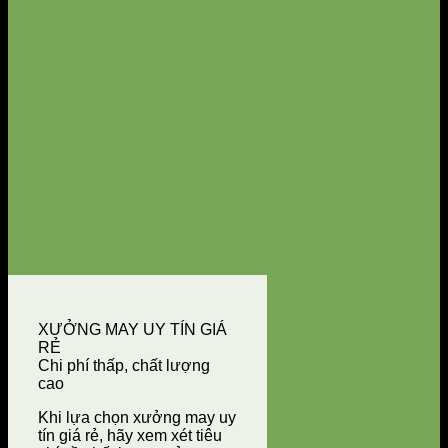
XƯỞNG MAY UY TÍN GIÁ
RẺ
Chi phí thấp, chất lượng
cao
Khi lựa chọn xưởng may uy
tín giá rẻ, hãy xem xét tiêu