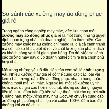
So sánh các xưởng may áo đồng phục
giá rẻ
Trong ngành công nghiệp may mặc, việc lựa chọn một
xưởng may áo đồng phục giá rẻ
là một trong những quyết
định quan trọng nhất mà doanh nghiệp cần thực hiện. Các
xưởng may khác nhau không chỉ mang lại giá cả cạnh tranh
mà còn có sự khác biệt rõ rệt về chất lượng sản phẩm, dịch
vụ khách hàng và thời gian giao hàng. Do đó, việc so sánh
các xưởng may này giúp doanh nghiệp tìm ra lựa chọn phù
hợp nhất.
Một trong những yếu tố đầu tiên cần xem xét là
chất lượng
vải
. Nhiều xưởng may giá rẻ có thể cung cấp các loại vải
kém chất lượng, dẫn đến áo đồng phục nhanh hỏng hoặc
không thoải mái khi mặc. Ngược lại, một số xưởng uy tín
hơn, mặc dù giá cao hơn một chút, nhưng sử dụng nguyên
liệu tốt hơn, đảm bảo độ bền và sự thoải mái cho người mặc.
Chẳng hạn, một xưởng may như Gocy.vn chuyên cung cấp
áo đồng phục bằng chất liệu vải cotton 100%, đảm bảo độ
thoáng khí và dễ chịu.