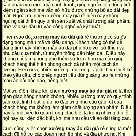
sản phẩm với mức giá cạnh tranh, giúp người tiêu dùng tiết
kiệm ngân sách mà vẫn sở hữu được những bộ áo dài đẹp
mắt. Ngoài ra, nhiều xưởng may giá rẻ hiện nay không
ngừng cải thiện quy trình sản xuất và chất lượng sản phẩm,
nhờ vào sự đầu tư vào công nghệ và kỹ thuật.
Thêm vào đó,
xưởng may áo dài giá rẻ
thường có sự đa
dạng trong mẫu mã và kiểu dáng. Khách hàng có thể dễ
dàng tìm thấy những mẫu áo dài phù hợp với sở thích và
nhu cầu của mình, từ truyền thống đến hiện đại. Điều này
không chỉ làm phong phú thêm sự lựa chọn mà còn giúp
khách hàng thể hiện phong cách cá nhân một cách ấn
tượng. Hơn nữa, nhiều xưởng còn cung cấp dịch vụ thiết kế
theo yêu cầu, cho phép người tiêu dùng sáng tạo ra những
mẫu áo dài độc đáo, riêng biệt.
Một ưu điểm khác khi chọn
xưởng may áo dài giá rẻ
là thời
gian giao hàng nhanh chóng. Nhiều xưởng may có quy trình
sản xuất linh hoạt, giúp họ đáp ứng nhu cầu gấp rút của
khách hàng mà không làm giảm chất lượng sản phẩm. Điều
này là một yếu tố quan trọng, đặc biệt là trong những dịp lễ
hội hay sự kiện đặc biệt, khi mà nhu cầu về áo dài tăng cao.
Cuối cùng, việc chọn
xưởng may áo dài giá rẻ
cũng là một
cách để hỗ trợ các doanh nghiệp nhỏ và địa phương. Khi