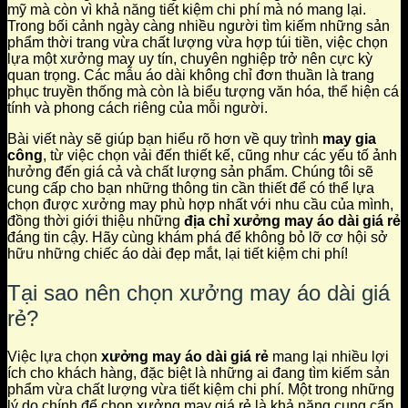
mỹ mà còn vì khả năng tiết kiệm chi phí mà nó mang lại.
Trong bối cảnh ngày càng nhiều người tìm kiếm những sản
phẩm thời trang vừa chất lượng vừa hợp túi tiền, việc chọn
lựa một xưởng may uy tín, chuyên nghiệp trở nên cực kỳ
quan trọng. Các mẫu áo dài không chỉ đơn thuần là trang
phục truyền thống mà còn là biểu tượng văn hóa, thể hiện cá
tính và phong cách riêng của mỗi người.
Bài viết này sẽ giúp bạn hiểu rõ hơn về quy trình
may gia
công
, từ việc chọn vải đến thiết kế, cũng như các yếu tố ảnh
hưởng đến giá cả và chất lượng sản phẩm. Chúng tôi sẽ
cung cấp cho bạn những thông tin cần thiết để có thể lựa
chọn được xưởng may phù hợp nhất với nhu cầu của mình,
đồng thời giới thiệu những
địa chỉ xưởng may áo dài giá rẻ
đáng tin cậy. Hãy cùng khám phá để không bỏ lỡ cơ hội sở
hữu những chiếc áo dài đẹp mắt, lại tiết kiệm chi phí!
Tại sao nên chọn xưởng may áo dài giá
rẻ?
Việc lựa chọn
xưởng may áo dài giá rẻ
mang lại nhiều lợi
ích cho khách hàng, đặc biệt là những ai đang tìm kiếm sản
phẩm vừa chất lượng vừa tiết kiệm chi phí. Một trong những
lý do chính để chọn xưởng may giá rẻ là khả năng cung cấp