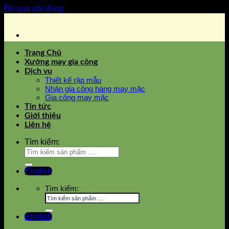
Bỏ qua nội dung
Trang Chủ
Xưởng may gia công
Dịch vụ
Thiết kế rập mẫu
Nhận gia công hàng may mặc
Gia công may mặc
Tin tức
Giới thiệu
Liên hệ
Tìm kiếm:
English
Tìm kiếm:
English