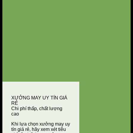
XƯỞNG MAY UY TÍN GIÁ
RẺ
Chi phí thấp, chất lượng
cao
Khi lựa chọn xưởng may uy
tín giá rẻ, hãy xem xét tiêu