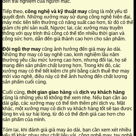
đến trải nghiệm của người mặc.
Tiếp theo,
công nghệ và kỹ thuật may
cũng là một yếu tố
quyết định. Những xưởng may sử dụng công nghệ hiện đại,
máy móc tiên tiến thường có năng suất cao hơn, từ đó có thể
giảm chi phí sản xuất. Ngược lại, các xưởng may truyền
thống với quy trình thủ công có thể tốn nhiều thời gian và
công sức hơn, dẫn đến giá thành cao hơn cho sản phẩm.
Đội ngũ thợ may
cũng ảnh hưởng đến giá may áo dài.
Những thợ may có tay nghề cao, kinh nghiệm lâu năm
thường yêu cầu mức lương cao hơn, nhưng đổi lại, họ sẽ
mang đến sản phẩm chất lượng hơn. Trong khi đó, các
xưởng may có thể tiết kiệm chi phí bằng cách thuê thợ may
mới vào nghề, điều này có thể ảnh hưởng đến chất lượng
sản phẩm cuối cùng.
Cuối cùng,
thời gian giao hàng
và
dịch vụ khách hàng
cũng là những yếu tố không thể xem nhẹ. Nếu bạn cần áo
dài gấp, các xưởng may có thể tính thêm phí dịch vụ. Mặt
khác, một xưởng may có dịch vụ khách hàng tốt sẽ tạo được
lòng tin và sự hài lòng, từ đó có thể định giá cao hơn cho
sản phẩm của mình.
Tóm lại, khi đánh giá giá may áo dài, bạn cần xem xét nhiều
yếu tố khác nhau như chất liệu vải, công nghệ may, tay nghề