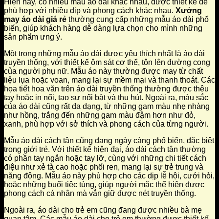
Hiện nay, có nhiều mẫu áo dài khác nhau, được thiết kế để
phù hợp với nhiều dịp và phong cách khác nhau.
Xưởng
may áo dài giá rẻ
thường cung cấp những mẫu áo dài phổ
biến, giúp khách hàng dễ dàng lựa chọn cho mình những
sản phẩm ưng ý.
Một trong những mẫu áo dài được yêu thích nhất là áo dài
truyền thống, với thiết kế ôm sát cơ thể, tôn lên đường cong
của người phụ nữ. Mẫu áo này thường được may từ chất
liệu lụa hoặc voan, mang lại sự mềm mại và thanh thoát. Các
họa tiết hoa văn trên áo dài truyền thống thường được thêu
tay hoặc in nổi, tạo sự nổi bật và thu hút. Ngoài ra, màu sắc
của áo dài cũng rất đa dạng, từ những gam màu nhẹ nhàng
như hồng, trắng đến những gam màu đậm hơn như đỏ,
xanh, phù hợp với sở thích và phong cách của từng người.
Mẫu áo dài cách tân cũng đang ngày càng phổ biến, đặc biệt
trong giới trẻ. Với thiết kế hiện đại, áo dài cách tân thường
có phần tay ngắn hoặc tay lỡ, cùng với những chi tiết cách
điệu như xẻ tà cao hoặc phối ren, mang lại sự trẻ trung và
năng động. Mẫu áo này phù hợp cho các dịp lễ hội, cưới hỏi,
hoặc những buổi tiệc tùng, giúp người mặc thể hiện được
phong cách cá nhân mà vẫn giữ được nét truyền thống.
Ngoài ra, áo dài cho trẻ em cũng đang được nhiều bà mẹ
quan tâm. Các mẫu áo dài cho trẻ em thường được thiết kế