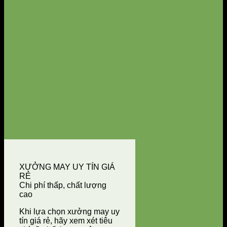
XƯỞNG MAY UY TÍN GIÁ
RẺ
Chi phí thấp, chất lượng
cao
Khi lựa chọn xưởng may uy
tín giá rẻ, hãy xem xét tiêu