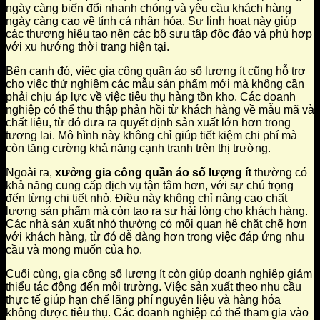
ngày càng biến đổi nhanh chóng và yêu cầu khách hàng
ngày càng cao về tính cá nhân hóa. Sự linh hoạt này giúp
các thương hiệu tạo nên các bộ sưu tập độc đáo và phù hợp
với xu hướng thời trang hiện tại.
Bên cạnh đó, việc gia công quần áo số lượng ít cũng hỗ trợ
cho việc thử nghiệm các mẫu sản phẩm mới mà không cần
phải chịu áp lực về việc tiêu thụ hàng tồn kho. Các doanh
nghiệp có thể thu thập phản hồi từ khách hàng về mẫu mã và
chất liệu, từ đó đưa ra quyết định sản xuất lớn hơn trong
tương lai. Mô hình này không chỉ giúp tiết kiệm chi phí mà
còn tăng cường khả năng cạnh tranh trên thị trường.
Ngoài ra,
xưởng gia công quần áo số lượng ít
thường có
khả năng cung cấp dịch vụ tận tâm hơn, với sự chú trọng
đến từng chi tiết nhỏ. Điều này không chỉ nâng cao chất
lượng sản phẩm mà còn tạo ra sự hài lòng cho khách hàng.
Các nhà sản xuất nhỏ thường có mối quan hệ chặt chẽ hơn
với khách hàng, từ đó dễ dàng hơn trong việc đáp ứng nhu
cầu và mong muốn của họ.
Cuối cùng, gia công số lượng ít còn giúp doanh nghiệp giảm
thiểu tác động đến môi trường. Việc sản xuất theo nhu cầu
thực tế giúp hạn chế lãng phí nguyên liệu và hàng hóa
không được tiêu thụ. Các doanh nghiệp có thể tham gia vào