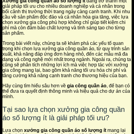
Xưởng gia công quần áo số lượng ít
đang trở thành một
giải pháp tối ưu cho nhiều doanh nghiệp và cá nhân trong
bối cảnh thị trường thời trang ngày càng cạnh tranh. Khi nhu
cầu về sản phẩm độc đáo và cá nhân hóa gia tăng, việc lựa
chọn xưởng gia công phù hợp không chỉ giúp tiết kiệm chi
phí mà còn đảm bảo chất lượng và tính sáng tạo cho từng
sản phẩm.
Trong bài viết này, chúng ta sẽ khám phá các yếu tố quan
trọng khi chọn lựa xưởng gia công quần áo, từ quy trình sản
xuất, khả năng đáp ứng đơn hàng nhỏ, đến các mẫu mã đa
dạng và công nghệ mới nhất trong ngành. Ngoài ra, chúng ta
cũng sẽ phân tích những lợi ích mà việc hợp tác với xưởng
gia công mang lại, bao gồm khả năng tối ưu hóa chi phí và
tăng cường khả năng cạnh tranh cho thương hiệu của bạn.
Hãy cùng tìm hiểu sâu hơn về
gia công quần áo
, để bạn có
thể đưa ra quyết định thông minh và hiệu quả cho dự án của
mình.
Tại sao lựa chọn xưởng gia công quần
áo số lượng ít là giải pháp tối ưu?
Lựa chọn
xưởng gia công quần áo số lượng ít
mang lại