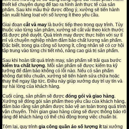
thiết kế chuyên dụng để tạo ra hình ảnh thực tế của sản
phẩm. Sau khi mẫu thử được đồng ý, xưởng sẽ tiến hành
sản xuất hàng loạt với số lượng ít theo yêu cầu.
Giai đoạn
cắt và may
là bước tiếp theo trong quy trình. Tùy
thuộc vào từng sản phẩm, xưởng sẽ cắt vải theo kích thước
đã được phê duyệt. Quá trình may được thực hiện với sự tỉ
mỉ và chuyên nghiệp nhằm đảm bảo chất lượng sản phẩm.
Đặc biệt, trong gia công số lượng ít, công nhân sẽ có cơ hội
tập trung vào từng chi tiết nhỏ, nâng cao giá trị sản phẩm.
Sau khi hoàn tất quá trình may, sản phẩm sẽ trải qua bước
kiểm tra chất lượng
. Mỗi sản phẩm sẽ được kiểm tra kỹ
lưỡng để đảm bảo không có lỗi nào. Nếu có sản phẩm
không đạt tiêu chuẩn, xưởng sẽ tiến hành sửa chữa hoặc
thay thế ngay lập tức. Điều này giúp xưởng duy trì uy tín và
sự hài lòng của khách hàng.
Cuối cùng, sản phẩm sẽ được
đóng gói và giao hàng
.
Xưởng sẽ đóng gói sản phẩm theo yêu cầu của khách hàng,
đảm bảo rằng sản phẩm được bảo vệ an toàn trong quá trình
vận chuyển. Thời gian giao hàng cũng sẽ được thông báo rõ
ràng để khách hàng có thể chủ động trong việc chuẩn bị.
Tóm lại, quy trình
gia công quần áo số lượng ít
tại xưởng