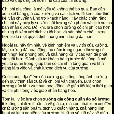
đáo và đáp ứng tốt hơn nhu cầu của thị trường.
Chi phí gia công là một yếu tố không thể bỏ qua. Bạn cần
xem xét bảng giá của xưởng và các dịch vụ đi kèm như thiết
kế, vận chuyển và hỗ trợ khách hàng. Hãy chắc chắn rằng
chi phí này hợp lý so với chất lượng sản phẩm và dịch vụ mà
bạn nhận được. Đôi khi, lựa chọn xưởng có chi phí cao hơn
nhưng đi kèm với dịch vụ tốt hơn và sản phẩm chất lượng
hơn sẽ là một quyết định thông minh trong dài hạn.
Ngoài ra, hãy tìm hiểu về kinh nghiệm và uy tín của xưởng.
Một xưởng đã hoạt động lâu năm trong ngành thường có
kinh nghiệm phong phú và khả năng xử lý các vấn đề phát
sinh tốt hơn. Đánh giá từ khách hàng trước đó cũng là một
yếu tố quan trọng, giúp bạn có cái nhìn tổng quan về khả
năng làm việc và chất lượng dịch vụ của xưởng.
Cuối cùng, địa điểm của xưởng gia công cũng ảnh hưởng
đến quy trình sản xuất và chi phí vận chuyển. Lựa chọn
xưởng gần khu vực bạn hoạt động sẽ giúp tiết kiệm thời gian
và chi phí trong việc giao nhận hàng hóa.
Tóm lại, việc lựa chọn
xưởng gia công quần áo số lượng
ít
không chỉ đơn thuần là về giá cả, mà còn phải xem xét đến
chất lượng sản phẩm, dịch vụ khách hàng, khả năng linh
hoạt và kinh nghiệm của xưởng. Những yếu tố này sẽ giúp