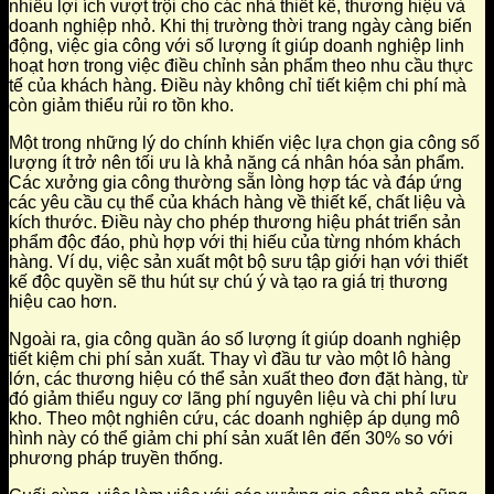
nhiều lợi ích vượt trội cho các nhà thiết kế, thương hiệu và
doanh nghiệp nhỏ. Khi thị trường thời trang ngày càng biến
động, việc gia công với số lượng ít giúp doanh nghiệp linh
hoạt hơn trong việc điều chỉnh sản phẩm theo nhu cầu thực
tế của khách hàng. Điều này không chỉ tiết kiệm chi phí mà
còn giảm thiểu rủi ro tồn kho.
Một trong những lý do chính khiến việc lựa chọn gia công số
lượng ít trở nên tối ưu là khả năng cá nhân hóa sản phẩm.
Các xưởng gia công thường sẵn lòng hợp tác và đáp ứng
các yêu cầu cụ thể của khách hàng về thiết kế, chất liệu và
kích thước. Điều này cho phép thương hiệu phát triển sản
phẩm độc đáo, phù hợp với thị hiếu của từng nhóm khách
hàng. Ví dụ, việc sản xuất một bộ sưu tập giới hạn với thiết
kế độc quyền sẽ thu hút sự chú ý và tạo ra giá trị thương
hiệu cao hơn.
Ngoài ra, gia công quần áo số lượng ít giúp doanh nghiệp
tiết kiệm chi phí sản xuất. Thay vì đầu tư vào một lô hàng
lớn, các thương hiệu có thể sản xuất theo đơn đặt hàng, từ
đó giảm thiểu nguy cơ lãng phí nguyên liệu và chi phí lưu
kho. Theo một nghiên cứu, các doanh nghiệp áp dụng mô
hình này có thể giảm chi phí sản xuất lên đến 30% so với
phương pháp truyền thống.