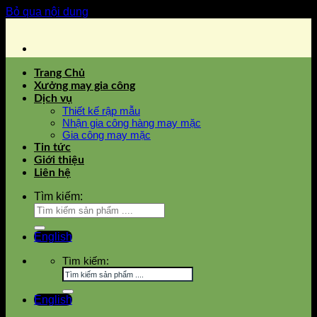
Bỏ qua nội dung
Trang Chủ
Xưởng may gia công
Dịch vụ
Thiết kế rập mẫu
Nhận gia công hàng may mặc
Gia công may mặc
Tin tức
Giới thiệu
Liên hệ
Tìm kiếm:
English
Tìm kiếm:
English