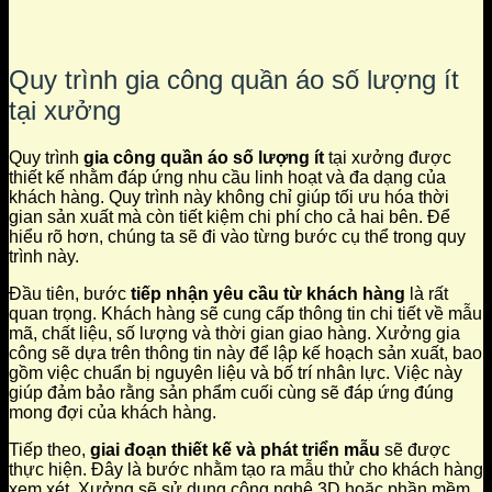
Quy trình gia công quần áo số lượng ít
tại xưởng
Quy trình
gia công quần áo số lượng ít
tại xưởng được
thiết kế nhằm đáp ứng nhu cầu linh hoạt và đa dạng của
khách hàng. Quy trình này không chỉ giúp tối ưu hóa thời
gian sản xuất mà còn tiết kiệm chi phí cho cả hai bên. Để
hiểu rõ hơn, chúng ta sẽ đi vào từng bước cụ thể trong quy
trình này.
Đầu tiên, bước
tiếp nhận yêu cầu từ khách hàng
là rất
quan trọng. Khách hàng sẽ cung cấp thông tin chi tiết về mẫu
mã, chất liệu, số lượng và thời gian giao hàng. Xưởng gia
công sẽ dựa trên thông tin này để lập kế hoạch sản xuất, bao
gồm việc chuẩn bị nguyên liệu và bố trí nhân lực. Việc này
giúp đảm bảo rằng sản phẩm cuối cùng sẽ đáp ứng đúng
mong đợi của khách hàng.
Tiếp theo,
giai đoạn thiết kế và phát triển mẫu
sẽ được
thực hiện. Đây là bước nhằm tạo ra mẫu thử cho khách hàng
xem xét. Xưởng sẽ sử dụng công nghệ 3D hoặc phần mềm