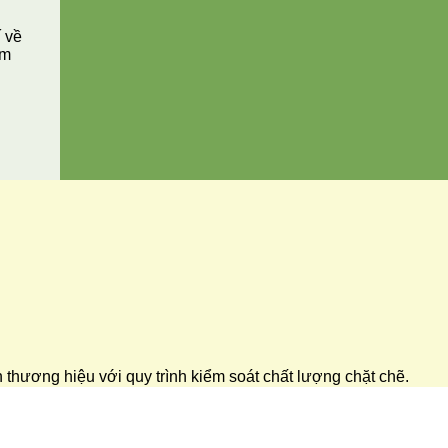
í về
ăm
ển thương hiệu với quy trình kiểm soát chất lượng chặt chẽ.