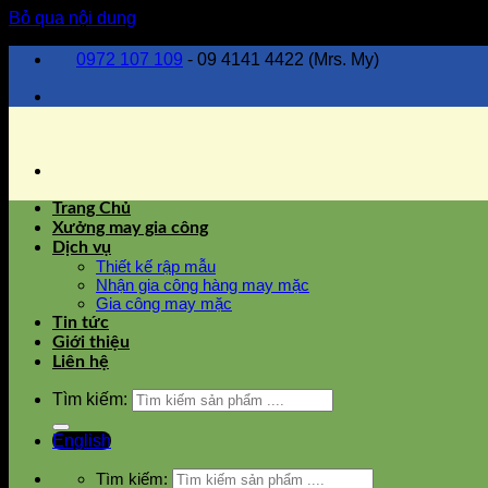
Bỏ qua nội dung
0972 107 109
- 09 4141 4422 (Mrs. My)
Trang Chủ
Xưởng may gia công
Dịch vụ
Thiết kế rập mẫu
Nhận gia công hàng may mặc
Gia công may mặc
Tin tức
Giới thiệu
Liên hệ
Tìm kiếm:
English
Tìm kiếm: