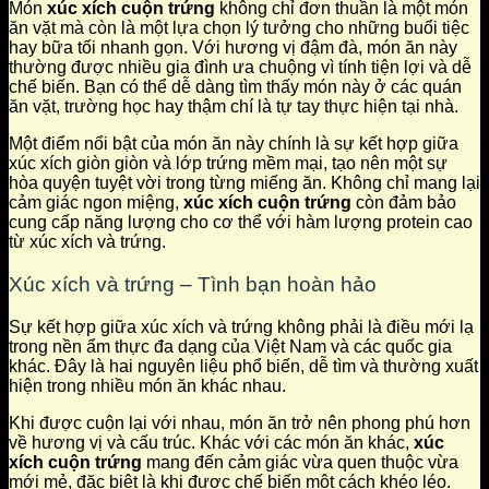
Món
xúc xích cuộn trứng
không chỉ đơn thuần là một món
ăn vặt mà còn là một lựa chọn lý tưởng cho những buổi tiệc
hay bữa tối nhanh gọn. Với hương vị đậm đà, món ăn này
thường được nhiều gia đình ưa chuộng vì tính tiện lợi và dễ
chế biến. Bạn có thể dễ dàng tìm thấy món này ở các quán
ăn vặt, trường học hay thậm chí là tự tay thực hiện tại nhà.
Một điểm nổi bật của món ăn này chính là sự kết hợp giữa
xúc xích giòn giòn và lớp trứng mềm mại, tạo nên một sự
hòa quyện tuyệt vời trong từng miếng ăn. Không chỉ mang lại
cảm giác ngon miệng,
xúc xích cuộn trứng
còn đảm bảo
cung cấp năng lượng cho cơ thể với hàm lượng protein cao
từ xúc xích và trứng.
Xúc xích và trứng – Tình bạn hoàn hảo
Sự kết hợp giữa xúc xích và trứng không phải là điều mới lạ
trong nền ẩm thực đa dạng của Việt Nam và các quốc gia
khác. Đây là hai nguyên liệu phổ biến, dễ tìm và thường xuất
hiện trong nhiều món ăn khác nhau.
Khi được cuộn lại với nhau, món ăn trở nên phong phú hơn
về hương vị và cấu trúc. Khác với các món ăn khác,
xúc
xích cuộn trứng
mang đến cảm giác vừa quen thuộc vừa
mới mẻ, đặc biệt là khi được chế biến một cách khéo léo.