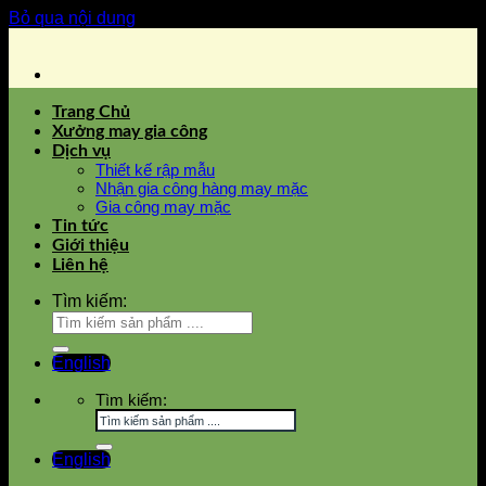
Bỏ qua nội dung
Trang Chủ
Xưởng may gia công
Dịch vụ
Thiết kế rập mẫu
Nhận gia công hàng may mặc
Gia công may mặc
Tin tức
Giới thiệu
Liên hệ
Tìm kiếm:
English
Tìm kiếm:
English