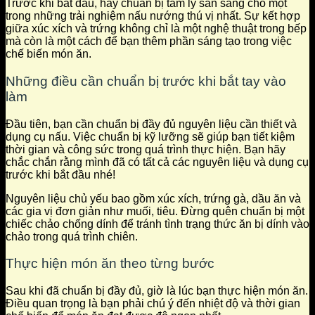
Trước khi bắt đầu, hãy chuẩn bị tâm lý sẵn sàng cho một
trong những trải nghiệm nấu nướng thú vị nhất. Sự kết hợp
giữa xúc xích và trứng không chỉ là một nghệ thuật trong bếp
mà còn là một cách để bạn thêm phần sáng tạo trong việc
chế biến món ăn.
Những điều cần chuẩn bị trước khi bắt tay vào
làm
Đầu tiên, bạn cần chuẩn bị đầy đủ nguyên liệu cần thiết và
dụng cụ nấu. Việc chuẩn bị kỹ lưỡng sẽ giúp bạn tiết kiệm
thời gian và công sức trong quá trình thực hiện. Bạn hãy
chắc chắn rằng mình đã có tất cả các nguyên liệu và dụng cụ
trước khi bắt đầu nhé!
Nguyên liệu chủ yếu bao gồm xúc xích, trứng gà, dầu ăn và
các gia vị đơn giản như muối, tiêu. Đừng quên chuẩn bị một
chiếc chảo chống dính để tránh tình trạng thức ăn bị dính vào
chảo trong quá trình chiên.
Thực hiện món ăn theo từng bước
Sau khi đã chuẩn bị đầy đủ, giờ là lúc bạn thực hiện món ăn.
Điều quan trọng là bạn phải chú ý đến nhiệt độ và thời gian