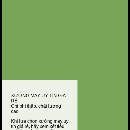
XƯỞNG MAY UY TÍN GIÁ
RẺ
Chi phí thấp, chất lượng
cao
Khi lựa chọn xưởng may uy
tín giá rẻ, hãy xem xét tiêu