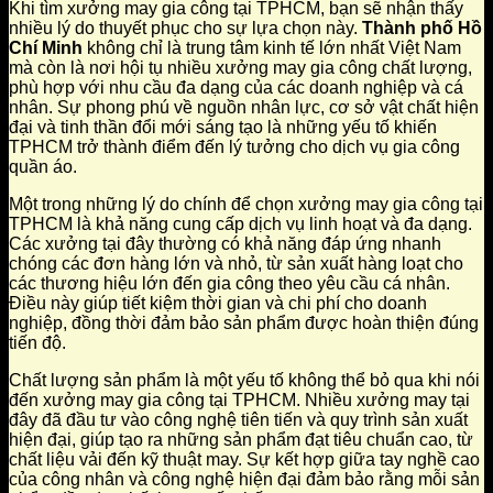
Khi tìm xưởng may gia công tại TPHCM, bạn sẽ nhận thấy
nhiều lý do thuyết phục cho sự lựa chọn này.
Thành phố Hồ
Chí Minh
không chỉ là trung tâm kinh tế lớn nhất Việt Nam
mà còn là nơi hội tụ nhiều xưởng may gia công chất lượng,
phù hợp với nhu cầu đa dạng của các doanh nghiệp và cá
nhân. Sự phong phú về nguồn nhân lực, cơ sở vật chất hiện
đại và tinh thần đổi mới sáng tạo là những yếu tố khiến
TPHCM trở thành điểm đến lý tưởng cho dịch vụ gia công
quần áo.
Một trong những lý do chính để chọn xưởng may gia công tại
TPHCM là khả năng cung cấp dịch vụ linh hoạt và đa dạng.
Các xưởng tại đây thường có khả năng đáp ứng nhanh
chóng các đơn hàng lớn và nhỏ, từ sản xuất hàng loạt cho
các thương hiệu lớn đến gia công theo yêu cầu cá nhân.
Điều này giúp tiết kiệm thời gian và chi phí cho doanh
nghiệp, đồng thời đảm bảo sản phẩm được hoàn thiện đúng
tiến độ.
Chất lượng sản phẩm là một yếu tố không thể bỏ qua khi nói
đến xưởng may gia công tại TPHCM. Nhiều xưởng may tại
đây đã đầu tư vào công nghệ tiên tiến và quy trình sản xuất
hiện đại, giúp tạo ra những sản phẩm đạt tiêu chuẩn cao, từ
chất liệu vải đến kỹ thuật may. Sự kết hợp giữa tay nghề cao
của công nhân và công nghệ hiện đại đảm bảo rằng mỗi sản