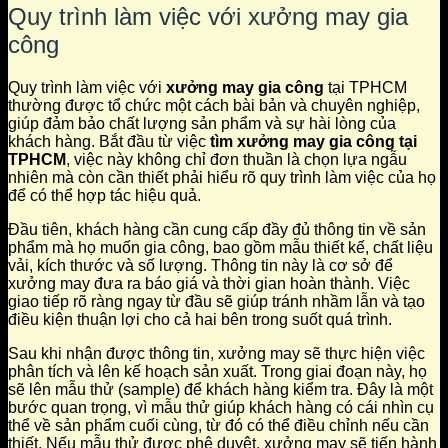
Quy trình làm việc với xưởng may gia
công
Quy trình làm việc với
xưởng may gia công
tại TPHCM
thường được tổ chức một cách bài bản và chuyên nghiệp,
giúp đảm bảo chất lượng sản phẩm và sự hài lòng của
khách hàng. Bắt đầu từ việc
tìm xưởng may gia công tại
TPHCM
, việc này không chỉ đơn thuần là chọn lựa ngẫu
nhiên mà còn cần thiết phải hiểu rõ quy trình làm việc của họ
để có thể hợp tác hiệu quả.
Đầu tiên, khách hàng cần cung cấp đầy đủ thông tin về sản
phẩm mà họ muốn gia công, bao gồm mẫu thiết kế, chất liệu
vải, kích thước và số lượng. Thông tin này là cơ sở để
xưởng may đưa ra báo giá và thời gian hoàn thành. Việc
giao tiếp rõ ràng ngay từ đầu sẽ giúp tránh nhầm lẫn và tạo
điều kiện thuận lợi cho cả hai bên trong suốt quá trình.
Sau khi nhận được thông tin, xưởng may sẽ thực hiện việc
phân tích và lên kế hoạch sản xuất. Trong giai đoạn này, họ
sẽ lên mẫu thử (sample) để khách hàng kiểm tra. Đây là một
bước quan trọng, vì mẫu thử giúp khách hàng có cái nhìn cụ
thể về sản phẩm cuối cùng, từ đó có thể điều chỉnh nếu cần
thiết. Nếu mẫu thử được phê duyệt, xưởng may sẽ tiến hành