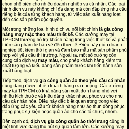
chọn phổ biến cho nhiều doanh nghiệp và cá nhân. Các loại
hình dịch vụ này không chỉ đa dạng mà còn đáp ứng nhu cầu
riêng biệt của từng khách hàng, từ việc sản xuất hàng loạt
đến các sản phẩm độc quyền.
Một trong những loại hình dịch vụ nổi bật chính là
gia công
hàng may mặc theo mẫu thiết kế
. Các xưởng may tại
TPHCM thường hỗ trợ khách hàng trong việc thiết kế và phát
triển sản phẩm từ bản vẽ đến thực tế. Điều này giúp doanh
nghiệp tiết kiệm thời gian và đảm bảo mẫu mã sản phẩm phù
hợp với yêu cầu thị trường. Ngoài ra, một số xưởng còn
cung cấp dịch vụ
may mẫu
, cho phép khách hàng kiểm tra
chất lượng và kiểu dáng sản phẩm trước khi tiến hành sản
xuất hàng loạt.
Tiếp theo, dịch vụ
gia công quần áo theo yêu cầu cá nhân
cũng đang được nhiều khách hàng ưa chuộng. Các xưởng
may tại TPHCM có khả năng sản xuất đơn hàng nhỏ với
nhiều kích thước và kiểu dáng khác nhau, phục vụ cho nhu
cầu cá nhân hóa. Điều này đặc biệt quan trọng trong việc
đáp ứng các yêu cầu từ khách hàng như áo thun đồng phục,
trang phục sự kiện hoặc quần áo cho các tổ chức, nhóm.
Bên cạnh đó,
dịch vụ gia công quần áo thời trang
cũng là
một lĩnh vực đang thu hút sự quan tâm lớn. Các xưởng may