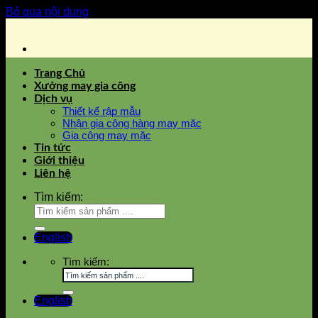
Bỏ qua nội dung
Trang Chủ
Xưởng may gia công
Dịch vụ
Thiết kế rập mẫu
Nhận gia công hàng may mặc
Gia công may mặc
Tin tức
Giới thiệu
Liên hệ
Tìm kiếm:
English
Tìm kiếm:
English