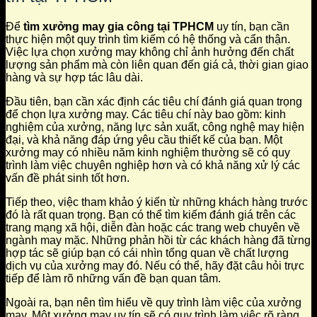
Để
tìm xưởng may gia công tại TPHCM
uy tín, bạn cần
thực hiện một quy trình tìm kiếm có hệ thống và cẩn thận.
Việc lựa chọn xưởng may không chỉ ảnh hưởng đến chất
lượng sản phẩm mà còn liên quan đến giá cả, thời gian giao
hàng và sự hợp tác lâu dài.
Đầu tiên, bạn cần xác định các tiêu chí đánh giá quan trọng
để chọn lựa xưởng may. Các tiêu chí này bao gồm: kinh
nghiệm của xưởng, năng lực sản xuất, công nghệ may hiện
đại, và khả năng đáp ứng yêu cầu thiết kế của bạn. Một
xưởng may có nhiều năm kinh nghiệm thường sẽ có quy
trình làm việc chuyên nghiệp hơn và có khả năng xử lý các
vấn đề phát sinh tốt hơn.
Tiếp theo, việc tham khảo ý kiến từ những khách hàng trước
đó là rất quan trọng. Bạn có thể tìm kiếm đánh giá trên các
trang mạng xã hội, diễn đàn hoặc các trang web chuyên về
ngành may mặc. Những phản hồi từ các khách hàng đã từng
hợp tác sẽ giúp bạn có cái nhìn tổng quan về chất lượng
dịch vụ của xưởng may đó. Nếu có thể, hãy đặt câu hỏi trực
tiếp để làm rõ những vấn đề bạn quan tâm.
Ngoài ra, bạn nên tìm hiểu về quy trình làm việc của xưởng
may. Một xưởng may uy tín sẽ có quy trình làm việc rõ ràng,