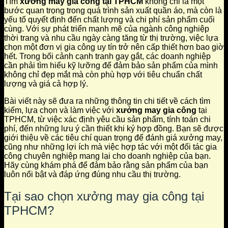
Tìm
xưởng may gia công tại TPHCM
không chỉ là một
bước quan trọng trong quá trình sản xuất quần áo, mà còn là
yếu tố quyết định đến chất lượng và chi phí sản phẩm cuối
cùng. Với sự phát triển mạnh mẽ của ngành công nghiệp
thời trang và nhu cầu ngày càng tăng từ thị trường, việc lựa
chọn một đơn vị gia công uy tín trở nên cấp thiết hơn bao giờ
hết. Trong bối cảnh cạnh tranh gay gắt, các doanh nghiệp
cần phải tìm hiểu kỹ lưỡng để đảm bảo sản phẩm của mình
không chỉ đẹp mắt mà còn phù hợp với tiêu chuẩn chất
lượng và giá cả hợp lý.
Bài viết này sẽ đưa ra những thông tin chi tiết về cách tìm
kiếm, lựa chọn và làm việc với
xưởng may gia công
tại
TPHCM, từ việc xác định yêu cầu sản phẩm, tính toán chi
phí, đến những lưu ý cần thiết khi ký hợp đồng. Bạn sẽ được
giới thiệu về các tiêu chí quan trọng để đánh giá xưởng may,
cũng như những lợi ích mà việc hợp tác với một đối tác gia
công chuyên nghiệp mang lại cho doanh nghiệp của bạn.
Hãy cùng khám phá để đảm bảo rằng sản phẩm của bạn
luôn nổi bật và đáp ứng đúng nhu cầu thị trường.
Tại sao chọn xưởng may gia công tại
TPHCM?