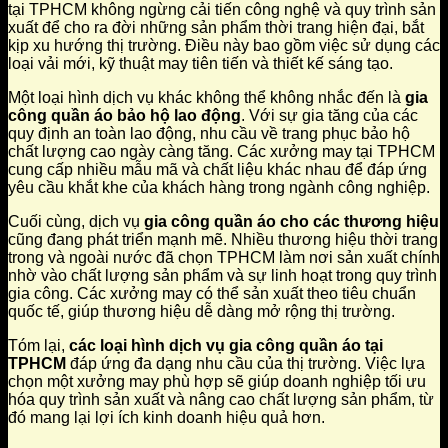
tại TPHCM không ngừng cải tiến công nghệ và quy trình sản
xuất để cho ra đời những sản phẩm thời trang hiện đại, bắt
kịp xu hướng thị trường. Điều này bao gồm việc sử dụng các
loại vải mới, kỹ thuật may tiên tiến và thiết kế sáng tạo.
Một loại hình dịch vụ khác không thể không nhắc đến là
gia
công quần áo bảo hộ lao động
. Với sự gia tăng của các
quy định an toàn lao động, nhu cầu về trang phục bảo hộ
chất lượng cao ngày càng tăng. Các xưởng may tại TPHCM
cung cấp nhiều mẫu mã và chất liệu khác nhau để đáp ứng
yêu cầu khắt khe của khách hàng trong ngành công nghiệp.
Cuối cùng, dịch vụ
gia công quần áo cho các thương hiệu
cũng đang phát triển mạnh mẽ. Nhiều thương hiệu thời trang
trong và ngoài nước đã chọn TPHCM làm nơi sản xuất chính
nhờ vào chất lượng sản phẩm và sự linh hoạt trong quy trình
gia công. Các xưởng may có thể sản xuất theo tiêu chuẩn
quốc tế, giúp thương hiệu dễ dàng mở rộng thị trường.
Tóm lại,
các loại hình dịch vụ gia công quần áo tại
TPHCM
đáp ứng đa dạng nhu cầu của thị trường. Việc lựa
chọn một xưởng may phù hợp sẽ giúp doanh nghiệp tối ưu
hóa quy trình sản xuất và nâng cao chất lượng sản phẩm, từ
đó mang lại lợi ích kinh doanh hiệu quả hơn.