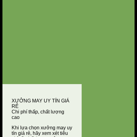
XƯỞNG MAY UY TÍN GIÁ
RẺ
Chi phí thấp, chất lượng
cao
Khi lựa chọn xưởng may uy
tín giá rẻ, hãy xem xét tiêu