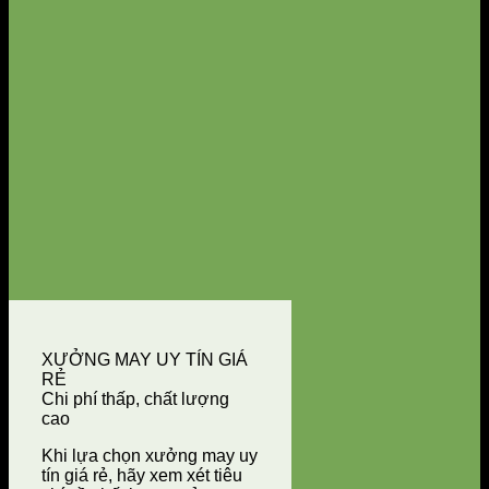
XƯỞNG MAY UY TÍN GIÁ
RẺ
Chi phí thấp, chất lượng
cao
Khi lựa chọn xưởng may uy
tín giá rẻ, hãy xem xét tiêu