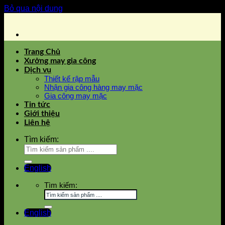
Bỏ qua nội dung
Trang Chủ
Xưởng may gia công
Dịch vụ
Thiết kế rập mẫu
Nhận gia công hàng may mặc
Gia công may mặc
Tin tức
Giới thiệu
Liên hệ
Tìm kiếm:
English
Tìm kiếm:
English