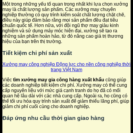
Một trong những yếu tố quan trọng nhất khi lựa chọn xưởng
may là chất lượng sản phẩm. Các xưởng may chuyên
nghiệp thường có quy trình kiểm soát chất lượng chặt chẽ,
điều này giúp đảm bảo rằng mọi sản phẩm đều đạt tiêu
chuẩn quốc tế. Hơn nữa, với đội ngũ thợ may giàu kinh
nghiệm và sử dụng máy móc hiện đại, xưởng sẽ tạo ra
những sản phẩm hoàn hảo, từ đó nâng cao giá trị thương
hiệu của bạn trên thị trường.
Tiết kiệm chi phí sản xuất
Xưởng may công nghiệp Động lực cho nền công nghiệp thời
trang Việt Nam
Việc
tìm xưởng may gia công hàng xuất khẩu
cũng giúp
các doanh nghiệp tiết kiệm chi phí. Xưởng may có thể cung
cấp nguyên liệu với mức giá cạnh tranh do họ đã có mối
quan hệ lâu dài với các nhà cung cấp. Ngoài ra, họ cũng có
thể tối ưu hóa quy trình sản xuất để giảm thiểu lãng phí, giúp
giảm chi phí cuối cùng cho doanh nghiệp.
Đáp ứng nhu cầu thời gian giao hàng