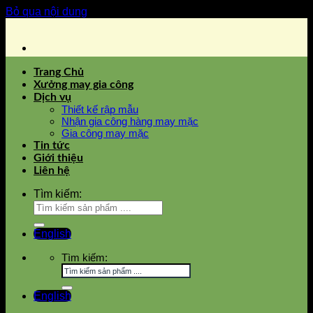
Bỏ qua nội dung
Trang Chủ
Xưởng may gia công
Dịch vụ
Thiết kế rập mẫu
Nhận gia công hàng may mặc
Gia công may mặc
Tin tức
Giới thiệu
Liên hệ
Tìm kiếm:
English
Tìm kiếm:
English