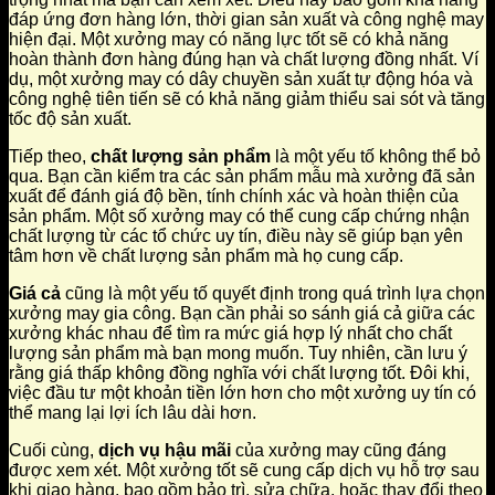
đáp ứng đơn hàng lớn, thời gian sản xuất và công nghệ may
hiện đại. Một xưởng may có năng lực tốt sẽ có khả năng
hoàn thành đơn hàng đúng hạn và chất lượng đồng nhất. Ví
dụ, một xưởng may có dây chuyền sản xuất tự động hóa và
công nghệ tiên tiến sẽ có khả năng giảm thiểu sai sót và tăng
tốc độ sản xuất.
Tiếp theo,
chất lượng sản phẩm
là một yếu tố không thể bỏ
qua. Bạn cần kiểm tra các sản phẩm mẫu mà xưởng đã sản
xuất để đánh giá độ bền, tính chính xác và hoàn thiện của
sản phẩm. Một số xưởng may có thể cung cấp chứng nhận
chất lượng từ các tổ chức uy tín, điều này sẽ giúp bạn yên
tâm hơn về chất lượng sản phẩm mà họ cung cấp.
Giá cả
cũng là một yếu tố quyết định trong quá trình lựa chọn
xưởng may gia công. Bạn cần phải so sánh giá cả giữa các
xưởng khác nhau để tìm ra mức giá hợp lý nhất cho chất
lượng sản phẩm mà bạn mong muốn. Tuy nhiên, cần lưu ý
rằng giá thấp không đồng nghĩa với chất lượng tốt. Đôi khi,
việc đầu tư một khoản tiền lớn hơn cho một xưởng uy tín có
thể mang lại lợi ích lâu dài hơn.
Cuối cùng,
dịch vụ hậu mãi
của xưởng may cũng đáng
được xem xét. Một xưởng tốt sẽ cung cấp dịch vụ hỗ trợ sau
khi giao hàng, bao gồm bảo trì, sửa chữa, hoặc thay đổi theo