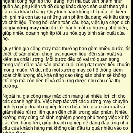
ngành công nghiệp thời trang, nơi mà các sản phẩm như
quần áo, phụ kiện và đồ dùng khác được sản xuất theo yêu
cầu của khách hàng. Quy trình này không chỉ giúp tiết kiệm
chi phí mà còn tạo ra những sản phẩm đa dạng về kiểu dáng
và chất liệu. Trong bối cảnh toàn cầu hóa, việc lựa chọn dịch
vụ
gia công may mặc
đã trở thành một xu hướng phổ biến,
giúp nhiều doanh nghiệp tối ưu hóa quy trình sản xuất của
họ.
Quy trình gia công may mặc thường bao gồm nhiều bước, từ
thiết kế sản phẩm, chọn lựa nguyên liệu, đến sản xuất và
kiểm tra chất lượng. Mỗi bước đều có vai trò quan trọng
trong việc đảm bảo sản phẩm cuối cùng đạt được tiêu chuẩn
mong muốn. Ví dụ, nếu một xưởng may có hệ thống kiểm
soát chất lượng tốt, khả năng cao rằng sản phẩm sẽ không
chỉ đẹp mà còn bền bỉ và đáp ứng được nhu cầu của thị
trường.
Ngoài ra, gia công may mặc còn mang lại nhiều lợi ích cho
các doanh nghiệp. Việc hợp tác với các xưởng may chuyên
nghiệp giúp doanh nghiệp tối ưu hóa thời gian sản xuất và
giảm thiểu rủi ro liên quan đến chất lượng sản phẩm. Nhiều
xưởng may cũng có kinh nghiệm phong phú trong việc xử lý
các đơn hàng lớn, giúp doanh nghiệp dễ dàng đáp ứng nhu
cầu của khách hàng mà không cần đầu tư quá nhiều vào cơ