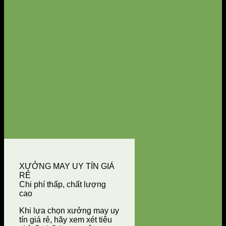
XƯỞNG MAY UY TÍN GIÁ
RẺ
Chi phí thấp, chất lượng
cao
Khi lựa chọn xưởng may uy
tín giá rẻ, hãy xem xét tiêu