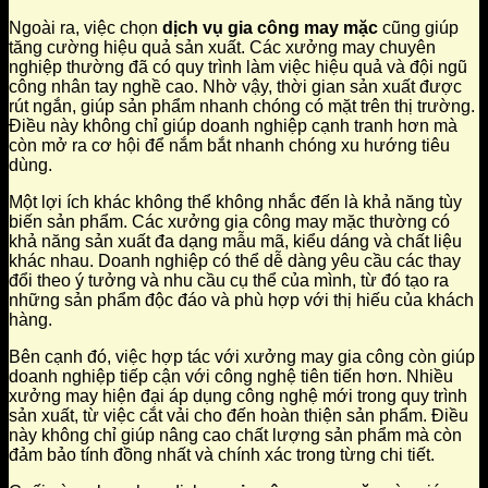
Ngoài ra, việc chọn
dịch vụ gia công may mặc
cũng giúp
tăng cường hiệu quả sản xuất. Các xưởng may chuyên
nghiệp thường đã có quy trình làm việc hiệu quả và đội ngũ
công nhân tay nghề cao. Nhờ vậy, thời gian sản xuất được
rút ngắn, giúp sản phẩm nhanh chóng có mặt trên thị trường.
Điều này không chỉ giúp doanh nghiệp cạnh tranh hơn mà
còn mở ra cơ hội để nắm bắt nhanh chóng xu hướng tiêu
dùng.
Một lợi ích khác không thể không nhắc đến là khả năng tùy
biến sản phẩm. Các xưởng gia công may mặc thường có
khả năng sản xuất đa dạng mẫu mã, kiểu dáng và chất liệu
khác nhau. Doanh nghiệp có thể dễ dàng yêu cầu các thay
đổi theo ý tưởng và nhu cầu cụ thể của mình, từ đó tạo ra
những sản phẩm độc đáo và phù hợp với thị hiếu của khách
hàng.
Bên cạnh đó, việc hợp tác với xưởng may gia công còn giúp
doanh nghiệp tiếp cận với công nghệ tiên tiến hơn. Nhiều
xưởng may hiện đại áp dụng công nghệ mới trong quy trình
sản xuất, từ việc cắt vải cho đến hoàn thiện sản phẩm. Điều
này không chỉ giúp nâng cao chất lượng sản phẩm mà còn
đảm bảo tính đồng nhất và chính xác trong từng chi tiết.