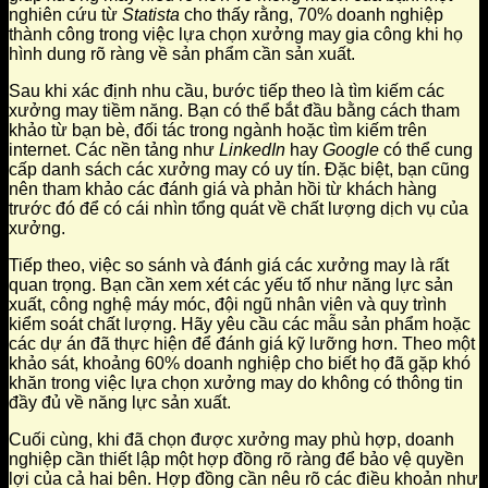
nghiên cứu từ
Statista
cho thấy rằng, 70% doanh nghiệp
thành công trong việc lựa chọn xưởng may gia công khi họ
hình dung rõ ràng về sản phẩm cần sản xuất.
Sau khi xác định nhu cầu, bước tiếp theo là tìm kiếm các
xưởng may tiềm năng. Bạn có thể bắt đầu bằng cách tham
khảo từ bạn bè, đối tác trong ngành hoặc tìm kiếm trên
internet. Các nền tảng như
LinkedIn
hay
Google
có thể cung
cấp danh sách các xưởng may có uy tín. Đặc biệt, bạn cũng
nên tham khảo các đánh giá và phản hồi từ khách hàng
trước đó để có cái nhìn tổng quát về chất lượng dịch vụ của
xưởng.
Tiếp theo, việc so sánh và đánh giá các xưởng may là rất
quan trọng. Bạn cần xem xét các yếu tố như năng lực sản
xuất, công nghệ máy móc, đội ngũ nhân viên và quy trình
kiểm soát chất lượng. Hãy yêu cầu các mẫu sản phẩm hoặc
các dự án đã thực hiện để đánh giá kỹ lưỡng hơn. Theo một
khảo sát, khoảng 60% doanh nghiệp cho biết họ đã gặp khó
khăn trong việc lựa chọn xưởng may do không có thông tin
đầy đủ về năng lực sản xuất.
Cuối cùng, khi đã chọn được xưởng may phù hợp, doanh
nghiệp cần thiết lập một hợp đồng rõ ràng để bảo vệ quyền
lợi của cả hai bên. Hợp đồng cần nêu rõ các điều khoản như